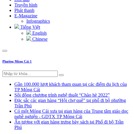
Truyền hình
Phát thanh
E-Magazine
Infographics
Tiếng Việt
English
Chinese
Phường Móng Cái 1
Gần 100.000 lượt khách tham quan tại các điểm du lịch của
TP Móng Cái
Sôi động chương trình nghệ thuật “Chào hè 2022”
Đặc sắc các gian hàng “Hội chợ quê” tại phố đi bộ phường
Trần Phú
Có một Móng Cái xưa tại gian hàng của Trung tâm giáo dục
nghề nghiệp - GDTX TP Móng Cái
Ấn tượng với gian hàng trưng bày sách tại Phố đi bộ Trần
Phú