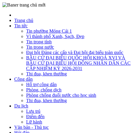
Trang chủ
Tin tức
Tin phường Móng Cái 1
Vì thành phố Xanh, Sạch, Đẹp
Tin trong tỉnh
Tin trong nước
Đại hội Đảng các cấp và Đại hội đại biểu toàn quốc
BẦU CỬ ĐẠI BIỂU QUỐC HỘI KHOÁ XVI VÀ
BẦU CỬ ĐẠI BIỂU HỘI ĐỒNG NHÂN DÂN CÁC
CẤP NHIỆM KỲ 2026-2031
Thi đua, khen thưởng
Công dân
Hỗ trợ công dân
Phòng, chống dịch
Phòng chống đuối nước cho học sinh
Thi đua, khen thưởng
Du lịch
Lưu trú
Điểm đến
Lữ hành
Văn bản - Thủ tục
Hỏi đáp