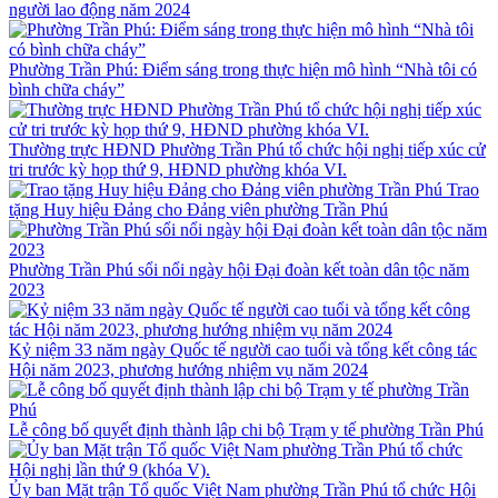
người lao động năm 2024
Phường Trần Phú: Điểm sáng trong thực hiện mô hình “Nhà tôi có
bình chữa cháy”
Thường trực HĐND Phường Trần Phú tổ chức hội nghị tiếp xúc cử
tri trước kỳ họp thứ 9, HĐND phường khóa VI.
Trao
tặng Huy hiệu Đảng cho Đảng viên phường Trần Phú
Phường Trần Phú sổi nổi ngày hội Đại đoàn kết toàn dân tộc năm
2023
Kỷ niệm 33 năm ngày Quốc tế người cao tuổi và tổng kết công tác
Hội năm 2023, phương hướng nhiệm vụ năm 2024
Lễ công bố quyết định thành lập chi bộ Trạm y tế phường Trần Phú
Ủy ban Mặt trận Tổ quốc Việt Nam phường Trần Phú tổ chức Hội