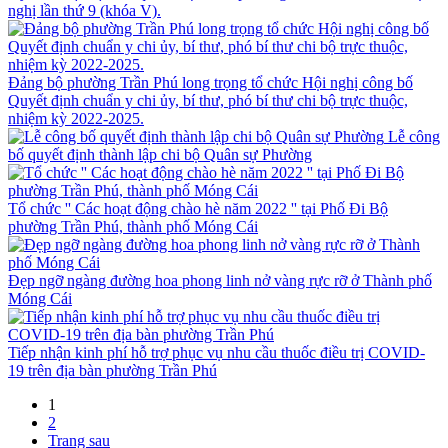
nghị lần thứ 9 (khóa V).
Đảng bộ phường Trần Phú long trọng tổ chức Hội nghị công bố
Quyết định chuẩn y chi ủy, bí thư, phó bí thư chi bộ trực thuộc,
nhiệm kỳ 2022-2025.
Lễ công
bố quyết định thành lập chi bộ Quân sự Phường
Tổ chức '' Các hoạt động chào hè năm 2022 '' tại Phố Đi Bộ
phường Trần Phú, thành phố Móng Cái
Đẹp ngỡ ngàng đường hoa phong linh nở vàng rực rỡ ở Thành phố
Móng Cái
Tiếp nhận kinh phí hỗ trợ phục vụ nhu cầu thuốc điều trị COVID-
19 trên địa bàn phường Trần Phú
1
2
Trang sau