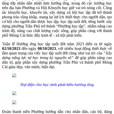
tầng lớp nhân dân nhiệt tình hưởng ứng, trong đó các trường học
trên địa bàn Phường và Hội Khuyến học giữ vai trò nòng cốt. Công
tác khuyến học, khuyến tài, xây dựng xã hội học tập đã trở thành
phong trào rộng khắp, mang lại lợi ích thiết thực cho người dân, tạo
cơ hội cho người dân được học tập, học tập suốt đời, từng bước xây
dựng phường Trần Phú trở thành “Phường học tập”, nhằm nâng cao
trình độ, nâng cao chất lượng cuộc sống, góp phần cùng với thành
phố Móng Cái thúc đẩy kinh tế - xã hội phát triển.
Tuần lễ Hưởng ứng học tập suốt đời năm 2023 diễn ra từ ngày
02/10/2023
đến ngày
08/10/2023
, với nhiều hoạt động thiết thực
về
tầm quan trọng của việc học tập suốt đời cũng như vai trò của
“Xây
dựng năng lực tự học trong kỷ nguyên số”
để góp phần nâng cao
dân trí, góp phần xây dựng phường Trần Phú và thành phố Móng
Cái giàu đẹp, văn minh, hiện đại.
Đại diện cho học sinh phát biểu hưởng ứng
Đoàn thanh niên Phường hướng dẫn cho nhân dân, cán bộ, đảng