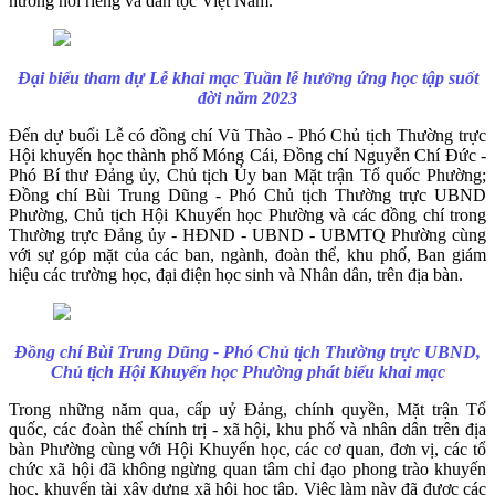
hương nói riêng và dân tộc Việt Nam.
Đại biểu tham dự Lễ khai mạc Tuần lễ hưởng ứng học tập suốt
đời năm 2023
Đến dự buổi Lễ có đồng chí Vũ Thào - Phó Chủ tịch Thường trực
Hội khuyến học thành phố Móng Cái, Đồng chí Nguyễn Chí Đức -
Phó Bí thư Đảng ủy, Chủ tịch Ủy ban Mặt trận Tổ quốc Phường;
Đồng chí Bùi Trung Dũng - Phó Chủ tịch Thường trực UBND
Phường, Chủ tịch Hội Khuyến học Phường và các đồng chí trong
Thường trực Đảng ủy - HĐND - UBND - UBMTQ Phường cùng
với sự góp mặt của các ban, ngành, đoàn thể, khu phố, Ban giám
hiệu các trường học, đại điện học sinh và Nhân dân, trên địa bàn.
Đồng chí Bùi Trung Dũng - Phó Chủ tịch Thường trực UBND,
Chủ tịch Hội Khuyến học Phường phát biểu khai mạc
Trong những năm qua, cấp uỷ Đảng, chính quyền, Mặt trận Tổ
quốc, các đoàn thể chính trị - xã hội, khu phố và nhân dân trên địa
bàn Phường cùng với Hội Khuyến học, các cơ quan, đơn vị, các tổ
chức xã hội đã không ngừng quan tâm chỉ đạo phong trào khuyến
học, khuyến tài xây dựng xã hội học tập. Việc làm này đã được các