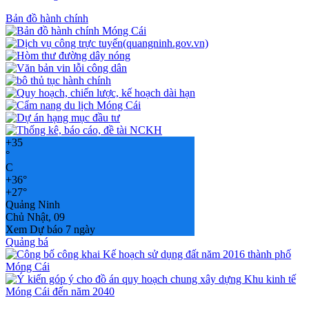
Bản đồ hành chính
+
35
°
C
+
36°
+
27°
Quảng Ninh
Chủ Nhật, 09
Xem Dự báo 7 ngày
Quảng bá