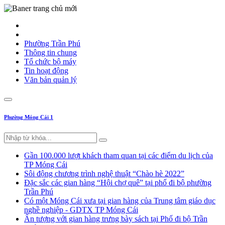
Phường Trần Phú
Thông tin chung
Tổ chức bộ máy
Tin hoạt động
Văn bản quản lý
Phường Móng Cái 1
Gần 100.000 lượt khách tham quan tại các điểm du lịch của
TP Móng Cái
Sôi động chương trình nghệ thuật “Chào hè 2022”
Đặc sắc các gian hàng “Hội chợ quê” tại phố đi bộ phường
Trần Phú
Có một Móng Cái xưa tại gian hàng của Trung tâm giáo dục
nghề nghiệp - GDTX TP Móng Cái
Ấn tượng với gian hàng trưng bày sách tại Phố đi bộ Trần