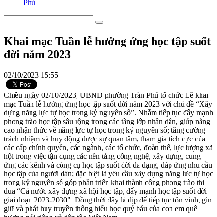
Phú
Khai mạc Tuần lễ hưởng ứng học tập suốt
đời năm 2023
02/10/2023 15:55
Chiều ngày 02/10/2023, UBND phường Trần Phú tổ chức Lễ khai
mạc Tuần lễ hưởng ứng học tập suốt đời năm 2023 với chủ đề “Xây
dựng năng lực tự học trong kỷ nguyên số”. Nhằm tiếp tục đẩy mạnh
phong trào học tập sâu rộng trong các tầng lớp nhân dân, giúp nâng
cao nhận thức về năng lực tự học trong kỷ nguyên số; tăng cường
trách nhiệm và huy động được sự quan tâm, tham gia tích cực của
các cấp chính quyền, các ngành, các tổ chức, đoàn thể, lực lượng xã
hội trong việc tận dụng các nền tảng công nghệ, xây dựng, cung
ứng các kênh và công cụ học tập suốt đời đa dạng, đáp ứng nhu cầu
học tập của người dân; đặc biệt là yêu cầu xây dựng năng lực tự học
trong kỷ nguyên số góp phần triển khai thành công phong trào thi
đua “Cả nước xây dựng xã hội học tập, đẩy mạnh học tập suốt đời
giai đoạn 2023-2030". Đồng thời đây là dịp để tiếp tục tôn vinh, gìn
giữ và phát huy truyền thống hiếu học quý báu của con em quê