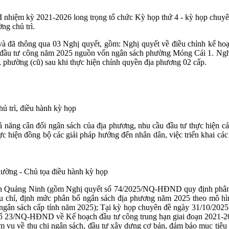
nhiệm kỳ 2021-2026 long trọng tổ chức Kỳ họp thứ 4 - kỳ họp chuyê
g chủ trì.
và đã thông qua 03 Nghị quyết, gồm: Nghị quyết về điều chỉnh kế ho
đầu tư công năm 2025 nguồn vốn ngân sách phường Móng Cái 1. Nghị 
phường (cũ) sau khi thực hiện chính quyền địa phương 02 cấp.
 trì, điều hành kỳ họp
 năng cân đối ngân sách của địa phương, nhu cầu đầu tư thực hiện các
 hiện đồng bộ các giải pháp hướng đến nhân dân, việc triển khai các 
ường - Chủ tọa điều hành kỳ họp
h Quảng Ninh (gồm Nghị quyết số 74/2025/NQ-HĐND quy định phân cấ
tiêu chí, định mức phân bổ ngân sách địa phương năm 2025 theo mô 
bổ ngân sách cấp tỉnh năm 2025); Tại kỳ họp chuyên đề ngày 31/10/
 số 23/NQ-HĐND về Kế hoạch đầu tư công trung hạn giai đoạn 2021-
ệm vụ về thu chi ngân sách, đầu tư xây dựng cơ bản, đảm bảo mục tiêu 