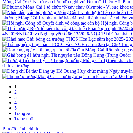
Móng Cái (Việt Nam) giao lưu hữu nghị với Đoàn đại biểu Hội Ph
phường Móng Cái 1 vinh dự, tự hào đã hoàn thành xuất sắc nhiệm vụ
Hội nghị Công b
46/2026/NĐ-CP và Nghị quyết số 66.13/2026/NQ-CP tại Cửa khẩu 
Rộn ràng ngày
sinh tại trường
Phụ
1
2
3
4
5
Trang sau
Trang cuối
Bản đồ hành chính