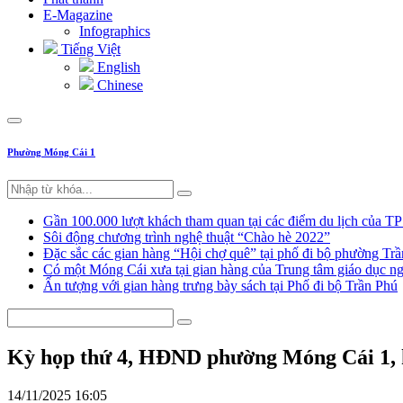
E-Magazine
Infographics
Tiếng Việt
English
Chinese
Phường Móng Cái 1
Gần 100.000 lượt khách tham quan tại các điểm du lịch của T
Sôi động chương trình nghệ thuật “Chào hè 2022”
Đặc sắc các gian hàng “Hội chợ quê” tại phố đi bộ phường Tr
Có một Móng Cái xưa tại gian hàng của Trung tâm giáo dục
Ấn tượng với gian hàng trưng bày sách tại Phố đi bộ Trần Phú
Kỳ họp thứ 4, HĐND phường Móng Cái 1, k
14/11/2025 16:05