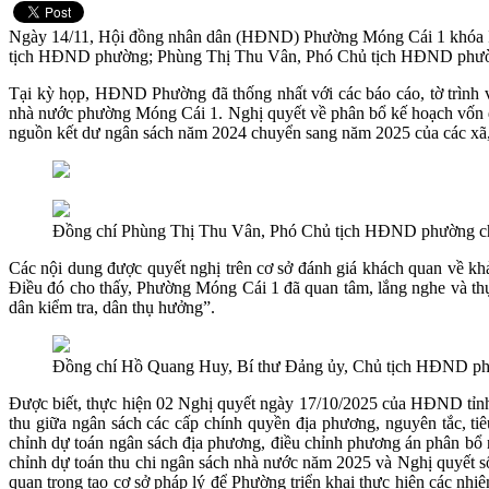
Ngày 14/11, Hội đồng nhân dân (HĐND) Phường Móng Cái 1 khóa I 
tịch HĐND phường; Phùng Thị Thu Vân, Phó Chủ tịch HĐND phườn
Tại kỳ họp, HĐND Phường đã thống nhất với các báo cáo, tờ trình 
nhà nước phường Móng Cái 1. Nghị quyết về phân bổ kế hoạch vốn 
nguồn kết dư ngân sách năm 2024 chuyển sang năm 2025 của các xã, 
Đồng chí Phùng Thị Thu Vân, Phó Chủ tịch HĐND phường chủ
Các nội dung được quyết nghị trên cơ sở đánh giá khách quan về khả
Điều đó cho thấy, Phường Móng Cái 1 đã quan tâm, lắng nghe và thực
dân kiểm tra, dân thụ hưởng”.
Đồng chí Hồ Quang Huy, Bí thư Đảng ủy, Chủ tịch HĐND ph
Được biết, thực hiện 02 Nghị quyết ngày 17/10/2025 của HĐND tỉn
thu giữa ngân sách các cấp chính quyền địa phương, nguyên tắc, 
chỉnh dự toán ngân sách địa phương, điều chỉnh phương án phân 
chỉnh dự toán thu chi ngân sách nhà nước năm 2025 và Nghị quyết
quan trọng tạo cơ sở pháp lý để Phường triển khai thực hiện các nhi