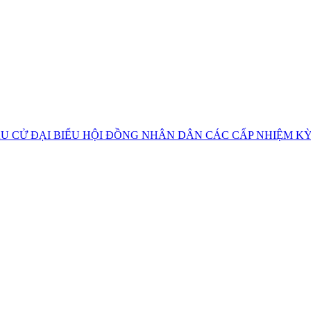
U CỬ ĐẠI BIỂU HỘI ĐỒNG NHÂN DÂN CÁC CẤP NHIỆM KỲ 