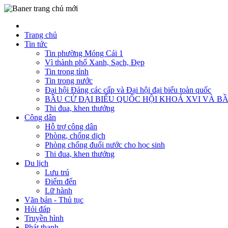
Trang chủ
Tin tức
Tin phường Móng Cái 1
Vì thành phố Xanh, Sạch, Đẹp
Tin trong tỉnh
Tin trong nước
Đại hội Đảng các cấp và Đại hội đại biểu toàn quốc
BẦU CỬ ĐẠI BIỂU QUỐC HỘI KHOÁ XVI VÀ BẦ
Thi đua, khen thưởng
Công dân
Hỗ trợ công dân
Phòng, chống dịch
Phòng chống đuối nước cho học sinh
Thi đua, khen thưởng
Du lịch
Lưu trú
Điểm đến
Lữ hành
Văn bản - Thủ tục
Hỏi đáp
Truyền hình
Phát thanh