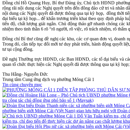
Đồng chí Hồ Quang Huy, Bí thư Đảng ủy, Chủ tịch HĐND phường Mó
rộng rãi nội dung các Nghị quyết trên đến đông đảo cử tri và nhân
nội dung các Nghị quyết đã được thông qua tại kỳ họp, đồng thời tiế
đại biểu tại kỳ họp... để khẩn trương triển khai theo quy định pháp lu
tiến độ, chất lượng giải ngân. Chủ động tháo gỡ nhanh chóng các 
nhiệm theo tinh thần 6 rõ “rõ người, rõ việc, rõ trách nhiệm, rõ thẩm q
Đồng chí Bí thư cũng đề nghị các khu, các cơ quan đơn vị, doanh ngh
Trong đó, cần tiếp tục đổi mới tư duy phát triển, hành động quyết liệ
tư tại cộng đồng.
Đề nghị Thường trực HĐND, các Ban HĐND, các tổ đại biểu và các 
quan tổ chức thực hiện các Nghị quyết đã được thông qua tại kỳ họp; 
Thu Hằng- Nguyễn Đức
Trung tâm Cung ứng dịch vụ phường Móng Cái 1
Tin cùng chuyên mục
tra công tác chủ động ứng phó bão số 1 (Maysak)
phường biên giới Móng Cái (Việt Nam) giao lưu hữu nghị với Đoàn
kiểm tra, chỉ đạo tiến độ thực hiện các dự án nâng cao chất lượng kh