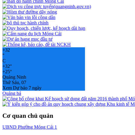
+
32
°
C
+
32°
+
25°
Quảng Ninh
Thứ Sáu, 07
Xem Dự báo 7 ngày
Quảng bá
Cơ quan chủ quản
UBND Phường Móng Cái 1