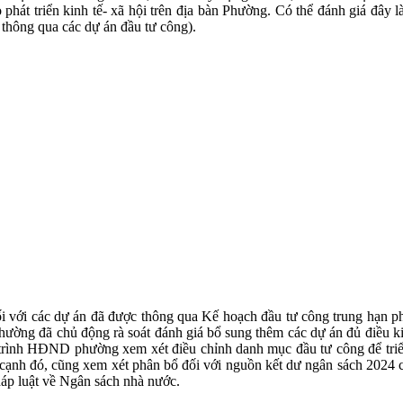
o phát triển kinh tế- xã hội trên địa bàn Phường. Có thể đánh giá đ
c thông qua các dự án đầu tư công).
ối với các dự án đã được thông qua Kế hoạch đầu tư công trung hạn p
ờng đã chủ động rà soát đánh giá bổ sung thêm các dự án đủ điều ki
 trình HĐND phường xem xét điều chỉnh danh mục đầu tư công để triể
n cạnh đó, cũng xem xét phân bổ đối với nguồn kết dư ngân sách 2024
háp luật về Ngân sách nhà nước.