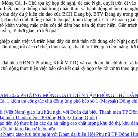
ng Cái 1- Chủ tọa kỳ họp đề nghị, để các Nghị quyết trên đi vào c
 dân biết, tạo sự thống nhất trong nhận thức và hành động nhằm đưa n
p thu đầy đủ ý kiến chỉ đạo của BCH Đảng bộ, BTV Đảng ủy trong quá t
ật, đảm bảo tính thống nhất, hiệu quả, tránh lãng phí. Có kế hoạch giải
khó khăn vướng mắc (nếu có) để đảm bảo tiến độ thực hiện. Gắn trách
uyền, rõ thời gian, rõ kết quả”.
iệp quán triệt và triển khai đầy đủ tinh thần nội dung các Nghị quyế
t, tận dụng tốt các cơ chế, chính sách, khai thác hiệu quả tiềm năng, lợ
đại biểu HĐND Phường, Khối MTTQ và các đoàn thể chính trị xã hội T
chủ động thực hiện việc báo cáo kết quả kỳ họp này tới cử tri theo quy
PHƯỜNG MÓNG CÁI 1 DIỄN TẬP PHÒNG THỦ DÂN
Đồng chí
 đại biểu Thanh niên TP Đông Hưng (Trung Quốc)
u đô thị, khu dân cư hiện hữu