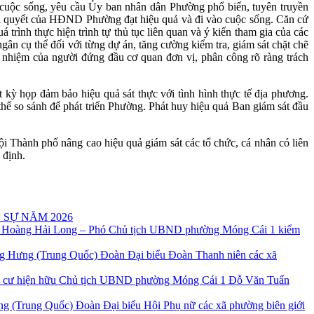
uộc sống, yêu cầu Ủy ban nhân dân Phường phổ biến, tuyên truyền
ghị quyết của HĐND Phường đạt hiệu quả và đi vào cuộc sống. Căn cứ
rình thực hiện trình tự thủ tục liên quan và ý kiến tham gia của các
 ngân cụ thể đối với từng dự án, tăng cường kiểm tra, giám sát chặt chẽ
 nhiệm của người đứng đầu cơ quan đơn vị, phân công rõ ràng trách
t kỳ họp đảm bảo hiệu quả sát thực với tình hình thực tế địa phương.
i thế so sánh để phát triển Phường. Phát huy hiệu quả Ban giám sát đầu
hành phố nâng cao hiệu quả giám sát các tổ chức, cá nhân có liên
 định.
 SỰ NĂM 2026
 Hoàng Hải Long – Phó Chủ tịch UBND phường Móng Cái 1 kiểm
Đoàn Đại biểu Đoàn Thanh niên các xã
Chủ tịch UBND phường Móng Cái 1 Đỗ Văn Tuấn
Đoàn Đại biểu Hội Phụ nữ các xã phường biên giới