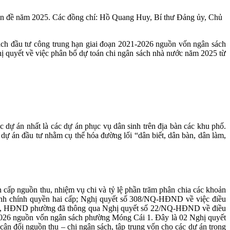
n đề năm 2025. Các đồng chí: Hồ Quang Huy, Bí thư Đảng ủy, Chủ
ạch đầu tư công trung hạn giai đoạn 2021-2026 nguồn vốn ngân sách
quyết về việc phân bổ dự toán chi ngân sách nhà nước năm 2025 từ
 dự án nhất là các dự án phục vụ dân sinh trên địa bàn các khu phố.
dự án đầu tư nhằm cụ thể hóa đường lối “dân biết, dân bàn, dân làm,
p nguồn thu, nhiệm vụ chi và tỷ lệ phần trăm phân chia các khoản
hình chính quyền hai cấp; Nghị quyết số 308/NQ-HĐND về việc điều
2025, HĐND phường đã thông qua Nghị quyết số 22/NQ-HĐND về điều
2026 nguồn vốn ngân sách phường Móng Cái 1. Đây là 02 Nghị quyết
cân đối nguồn thu – chi ngân sách, tập trung vốn cho các dự án trọng