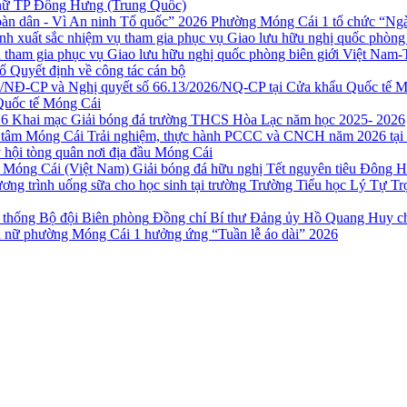
ụ nữ TP Đông Hưng (Trung Quốc)
Phường Móng Cái 1 tổ chức “Ngày
 tham gia phục vụ Giao lưu hữu nghị quốc phòng biên giới Việt Nam-
ố Quyết định về công tác cán bộ
Quốc tế Móng Cái
Khai mạc Giải bóng đá trường THCS Hòa Lạc năm học 2025- 2026
Trải nghiệm, thực hành PCCC và CNCH năm 2026 tại
 hội tòng quân nơi địa đầu Móng Cái
Giải bóng đá hữu nghị Tết nguyên tiêu Đông 
Trường Tiểu học Lý Tự Trọ
Đồng chí Bí thư Đảng ủy Hồ Quang Huy ch
 nữ phường Móng Cái 1 hưởng ứng “Tuần lễ áo dài” 2026