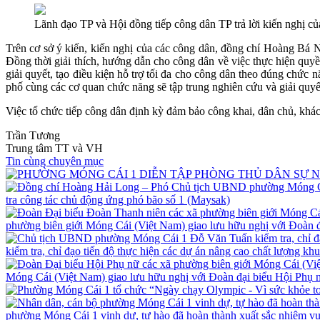
Lãnh đạo TP và Hội đồng tiếp công dân TP trả lời kiến nghị c
Trên cơ sở ý kiến, kiến nghị của các công dân, đồng chí Hoàng Bá 
Đồng thời giải thích, hướng dẫn cho công dân về việc thực hiện quyề
giải quyết, tạo điều kiện hỗ trợ tối đa cho công dân theo đúng chức
phố cùng các cơ quan chức năng sẽ tập trung nghiên cứu và giải quyế
Việc tổ chức tiếp công dân định kỳ đảm bảo công khai, dân chủ, khách
Trần Tương
Trung tâm TT và VH
Tin cùng chuyên mục
tra công tác chủ động ứng phó bão số 1 (Maysak)
phường biên giới Móng Cái (Việt Nam) giao lưu hữu nghị với Đoàn
kiểm tra, chỉ đạo tiến độ thực hiện các dự án nâng cao chất lượng kh
Móng Cái (Việt Nam) giao lưu hữu nghị với Đoàn đại biểu Hội Ph
phường Móng Cái 1 vinh dự, tự hào đã hoàn thành xuất sắc nhiệm vụ