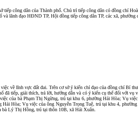
sở tiếp công dân của Thành phố. Chủ trì tiếp công dân có đồng chí 
à lãnh đạo HĐND TP, Hội đồng tiếp công dân TP, các xã, phường dự 
iệc về lĩnh vực đất đai. Trên cơ sở ý kiến chỉ đạo của đồng chí Bí 
ố đã tiếp, giải thích, trả lời, hướng dẫn và có ý kiến cụ thể đối với
việc của bà Phạm Thị Ngừng, trú tại khu 6, phường Hải Hòa; Vụ việc 
g Hải Hòa; Vụ việc của ông Nguyễn Trọng Tuệ, trú tại khu 4, phường 
a bà Lý Thị Hồng, trú tại thôn 10B, xã Hải Xuân.