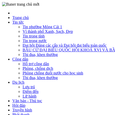
Trang chủ
Tin tức
Tin phường Móng Cái 1
Vì thành phố Xanh, Sạch, Đẹp
Tin trong tỉnh
Tin trong nước
Đại hội Đảng các cấp và Đại hội đại biểu toàn quốc
BẦU CỬ ĐẠI BIỂU QUỐC HỘI KHOÁ XVI VÀ BẦ
Thi đua, khen thưởng
Công dân
Hỗ trợ công dân
Phòng, chống dịch
Phòng chống đuối nước cho học sinh
Thi đua, khen thưởng
Du lịch
Lưu trú
Điểm đến
Lữ hành
Văn bản - Thủ tục
Hỏi đáp
Truyền hình
Phát thanh