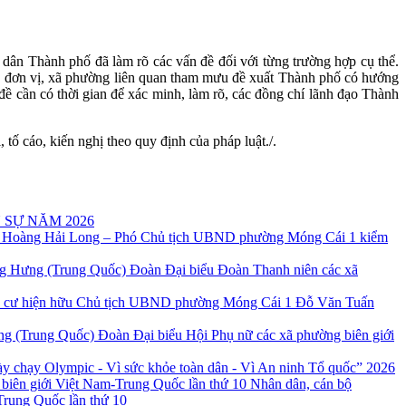
dân Thành phố đã làm rõ các vấn đề đối với từng trường hợp cụ thể.
uan, đơn vị, xã phường liên quan tham mưu đề xuất Thành phố có hướng
đề cần có thời gian để xác minh, làm rõ, các đồng chí lãnh đạo Thành
tố cáo, kiến nghị theo quy định của pháp luật./.
 SỰ NĂM 2026
 Hoàng Hải Long – Phó Chủ tịch UBND phường Móng Cái 1 kiểm
Đoàn Đại biểu Đoàn Thanh niên các xã
Chủ tịch UBND phường Móng Cái 1 Đỗ Văn Tuấn
Đoàn Đại biểu Hội Phụ nữ các xã phường biên giới
 chạy Olympic - Vì sức khỏe toàn dân - Vì An ninh Tổ quốc” 2026
Nhân dân, cán bộ
Trung Quốc lần thứ 10