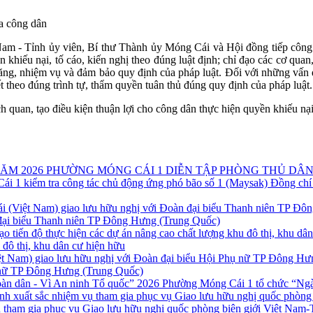
ủa công dân
Nam - Tỉnh ủy viên, Bí thư Thành ủy Móng Cái và Hội đồng tiếp công 
n khiếu nại, tố cáo, kiến nghị theo đúng luật định; chỉ đạo các cơ q
 năng, nhiệm vụ và đảm bảo quy định của pháp luật. Đối với những vấn 
t theo đúng trình tự, thẩm quyền tuân thủ đúng quy định của pháp luật.
 quan, tạo điều kiện thuận lợi cho công dân thực hiện quyền khiếu nại, 
PHƯỜNG MÓNG CÁI 1 DIỄN TẬP PHÒNG THỦ DÂN
Đồng chí
 đại biểu Thanh niên TP Đông Hưng (Trung Quốc)
u đô thị, khu dân cư hiện hữu
ụ nữ TP Đông Hưng (Trung Quốc)
Phường Móng Cái 1 tổ chức “Ngày
 tham gia phục vụ Giao lưu hữu nghị quốc phòng biên giới Việt Nam-