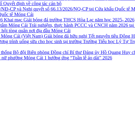
ố Quyết định về công tác cán bộ
Quốc tế Móng Cái
Khai mạc Giải bóng đá trường THCS Hòa Lạc năm học 2025- 2026
Trải nghiệm, thực hành PCCC và CNCH năm 2026 tại
 hội tòng quân nơi địa đầu Móng Cái
Giải bóng đá hữu nghị Tết nguyên tiêu Đông 
Trường Tiểu học Lý Tự Trọ
Đồng chí Bí thư Đảng ủy Hồ Quang Huy ch
 nữ phường Móng Cái 1 hưởng ứng “Tuần lễ áo dài” 2026