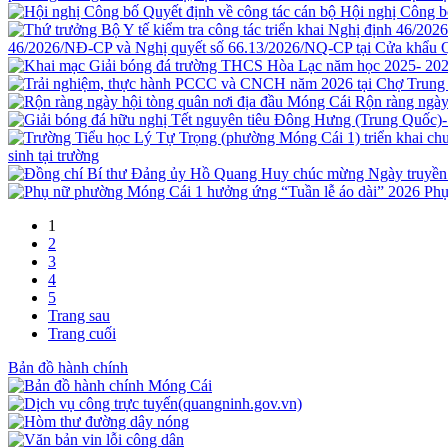
Hội nghị Công b
46/2026/NĐ-CP và Nghị quyết số 66.13/2026/NQ-CP tại Cửa khẩu 
Rộn ràng ngày
sinh tại trường
Phụ
1
2
3
4
5
Trang sau
Trang cuối
Bản đồ hành chính