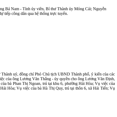
Hoàng Bá Nam - Tỉnh ủy viên, Bí thư Thành ủy Móng Cái; Nguyễn
tiếp công dân qua hệ thống trực tuyến.
thư Thành uỷ, đồng chí Phó Chủ tịch UBND Thành phố, ý kiến của các
 vụ việc của ông Lương Văn Thắng - ủy quyền cho ông Lương Văn Định,
của bà Phan Thị Ngoan, trú tại khu 6, phường Hải Hòa; Vụ việc của
Hải Hòa; Vụ việc của bà Hà Thị Quy, trú tại thôn 6, xã Hải Tiến; Vụ