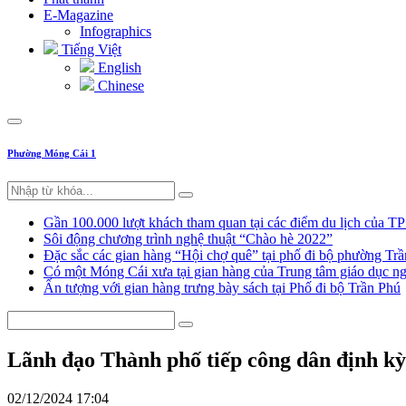
E-Magazine
Infographics
Tiếng Việt
English
Chinese
Phường Móng Cái 1
Gần 100.000 lượt khách tham quan tại các điểm du lịch của T
Sôi động chương trình nghệ thuật “Chào hè 2022”
Đặc sắc các gian hàng “Hội chợ quê” tại phố đi bộ phường Tr
Có một Móng Cái xưa tại gian hàng của Trung tâm giáo dục
Ấn tượng với gian hàng trưng bày sách tại Phố đi bộ Trần Phú
Lãnh đạo Thành phố tiếp công dân định kỳ
02/12/2024 17:04