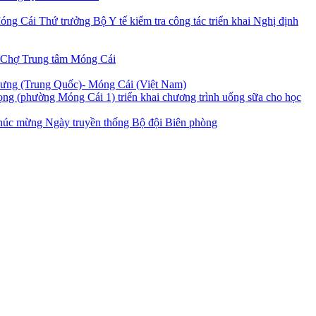
Thứ trưởng Bộ Y tế kiểm tra công tác triển khai Nghị định
 Chợ Trung tâm Móng Cái
Hưng (Trung Quốc)- Móng Cái (Việt Nam)
ng (phường Móng Cái 1) triển khai chương trình uống sữa cho học
úc mừng Ngày truyền thống Bộ đội Biên phòng