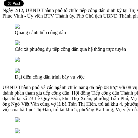
Ngày 2/12, UBND Thành phố tổ chức tiếp công dân định kỳ tại Trụ 
Phúc Vinh - Ủy viên BTV Thành ủy, Phó Chủ tịch UBND Thành phố v
Quang cảnh tiếp công dân
Các xã phường dự tiếp công dân qua hệ thống trực tuyến
Đại diện công dân trình bày vụ việc
UBND Thành phố và các ngành chức năng đã tiếp 08 lượt với 08 vụ v
thành phần tham gia tiếp công dân, Hội đồng Tiếp công dân Thành ph
địa chỉ tại số 23 Lê Quý Đôn, khu Thọ Xuân, phường Trần Phú; Vụ 
ông Ngô Việt Văn cùng vợ là bà Trần Thị Hiển, trú tại khu 4, phườn
việc của bà Lục Thị Đào, trú tại khu 5, phường Ka Long; Vụ việc củ