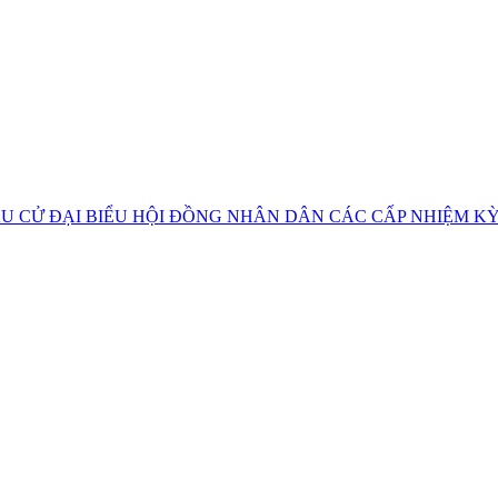
U CỬ ĐẠI BIỂU HỘI ĐỒNG NHÂN DÂN CÁC CẤP NHIỆM KỲ 