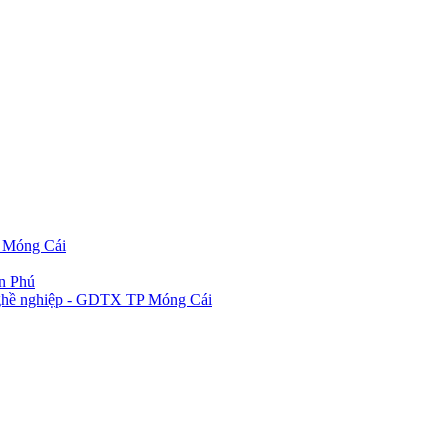
P Móng Cái
ần Phú
 nghề nghiệp - GDTX TP Móng Cái