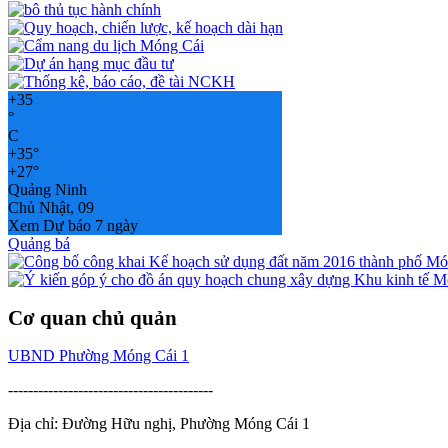
+
35
°
C
+
35°
+
27°
Quảng Ninh
Chủ Nhật, 09
Xem Dự báo 7 ngày
Quảng bá
Cơ quan chủ quản
UBND Phường Móng Cái 1
-----------------------------------------
Địa chỉ: Đường Hữu nghị, Phường Móng Cái 1