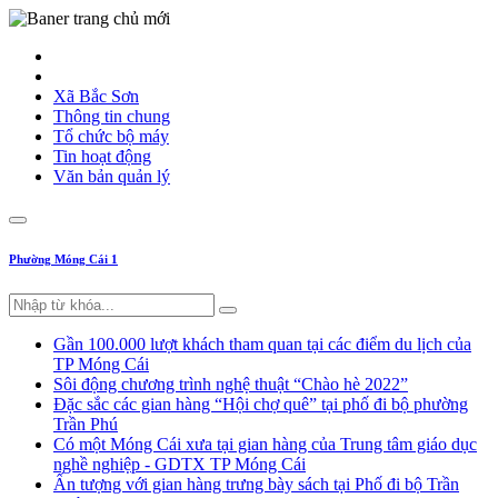
Xã Bắc Sơn
Thông tin chung
Tổ chức bộ máy
Tin hoạt động
Văn bản quản lý
Phường Móng Cái 1
Gần 100.000 lượt khách tham quan tại các điểm du lịch của
TP Móng Cái
Sôi động chương trình nghệ thuật “Chào hè 2022”
Đặc sắc các gian hàng “Hội chợ quê” tại phố đi bộ phường
Trần Phú
Có một Móng Cái xưa tại gian hàng của Trung tâm giáo dục
nghề nghiệp - GDTX TP Móng Cái
Ấn tượng với gian hàng trưng bày sách tại Phố đi bộ Trần