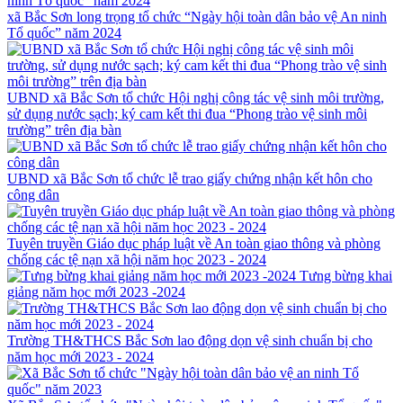
xã Bắc Sơn long trọng tổ chức “Ngày hội toàn dân bảo vệ An ninh
Tổ quốc” năm 2024
UBND xã Bắc Sơn tổ chức Hội nghị công tác vệ sinh môi trường,
sử dụng nước sạch; ký cam kết thi đua “Phong trào vệ sinh môi
trường” trên địa bàn
UBND xã Bắc Sơn tổ chức lễ trao giấy chứng nhận kết hôn cho
công dân
Tuyên truyền Giáo dục pháp luật về An toàn giao thông và phòng
chống các tệ nạn xã hội năm học 2023 - 2024
Tưng bừng khai
giảng năm học mới 2023 -2024
Trường TH&THCS Bắc Sơn lao động dọn vệ sinh chuẩn bị cho
năm học mới 2023 - 2024