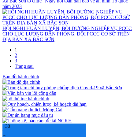
Xã Bắc Sơn tổ chức "Ngày hội toàn dân bảo vệ an ninh Tổ quốc"
năm 2023
HỘI NGHI HUẤN LUYỆN, BỒI DƯỚNG NGHIỆP VỤ PCCC
CHO LỰC LƯỢNG DÂN PHÒNG, ĐỘI PCCC CƠ SỞ TRÊN
ĐỊA BÀN XÃ BẮC SƠN
1
2
3
Trang sau
Bản đồ hành chính
+
30
°