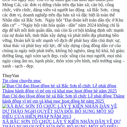
Móng Cái, các đơn vị đứng chân trên địa bàn xã; cán bộ, công
chức, viên chức, đảng viên và người lao động xã Bắc Sơn, cùng
các đơn vị, doanh nghiệp trên địa bàn xã và đặc biệt là toàn thể
Nhân dân xã Bắc Sơn.
Ngày hội “Đại đoàn kết toàn dân tộc ở Khu
dân cư” – “Ngày hội văn hóa quân - dân” năm 2024 không chỉ là
dịp để kết nối tình quân dân, mà còn là cơ hội khẳng định sức mạnh
của sự đoàn kết, tinh thần xây dựng và phát triển địa phương bền
vững.
Đoàn kết là sức mạnh vô địch để phát huy dân chủ thực sự,
khai thác và phát huy nội lực, để xây dựng cộng đồng dân cư của
chúng ta ngày một phát triển, không hộ nghèo, tăng hộ khá, hộ giàu;
đường làng, ngõ xóm sạch đẹp, cuộc sống của mọi người, mọi nhà
ngày càng ấm no, hạnh phúc, thôn xóm yên bình, môi trường sáng –
xanh - sạch - đẹp.
ThuyVan
Tin cùng chuyên mục
Ban Chỉ đạo Hoạt động hè xã Bắc Sơn tổ chức Lễ phát động Tháng
hành động vì trẻ em và khai mạc hoạt động hè năm 2025
XÃ BẮC SƠN TỔ CHỨC LẤY Ý KIẾN NHÂN DÂN VỀ DỰ
THẢO NGHỊ QUYẾT SỬA ĐỔI, BỔ SUNG MỘT SỐ ĐIỀU