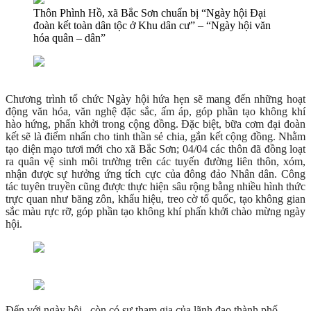
Thôn Phình Hồ, xã Bắc Sơn chuẩn bị “Ngày hội Đại
đoàn kết toàn dân tộc ở Khu dân cư” – “Ngày hội văn
hóa quân – dân”
Chương trình tổ chức Ngày hội hứa hẹn sẽ mang đến những hoạt
động văn hóa, văn nghệ đặc sắc, ấm áp, góp phần tạo không khí
hào hứng, phấn khởi trong cộng đồng. Đặc biệt, bữa cơm đại đoàn
kết sẽ là điểm nhấn cho tinh thần sẻ chia, gắn kết cộng đồng. Nhằm
tạo diện mạo tươi mới cho xã Bắc Sơn; 04/04 các thôn đã đồng loạt
ra quân vệ sinh môi trường trên các tuyến đường liên thôn, xóm,
nhận được sự hưởng ứng tích cực của đông đảo Nhân dân. Công
tác tuyên truyền cũng được thực hiện sâu rộng bằng nhiều hình thức
trực quan như băng zôn, khẩu hiệu, treo cờ tổ quốc, tạo không gian
sắc màu rực rỡ, góp phần tạo không khí phấn khởi chào mừng ngày
hội.
Đến với ngày hội, còn có sự tham gia của lãnh đạo thành phố