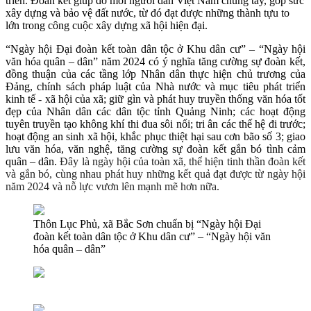
triển. Đoàn kết giúp đỡ mỗi người dân Việt Nam chung tay, góp sức
xây dựng và bảo vệ đất nước, từ đó đạt được những thành tựu to
lớn trong công cuộc xây dựng xã hội hiện đại.
“Ngày hội Đại đoàn kết toàn dân tộc ở Khu dân cư” – “Ngày hội
văn hóa quân – dân” năm 2024 có ý nghĩa tăng cường sự đoàn kết,
đồng thuận của các tầng lớp Nhân dân thực hiện chủ trương của
Đảng, chính sách pháp luật của Nhà nước và mục tiêu phát triển
kinh tế - xã hội của xã; giữ gìn và phát huy truyền thống văn hóa tốt
đẹp của Nhân dân các dân tộc tỉnh Quảng Ninh; các hoạt động
tuyên truyền tạo không khí thi đua sôi nổi; tri ân các thế hệ đi trước;
hoạt động an sinh xã hội, khắc phục thiệt hại sau cơn bão số 3; giao
lưu văn hóa, văn nghệ, tăng cường sự đoàn kết gắn bó tình cảm
quân – dân.
Đây là ngày hội của toàn xã, thể hiện tinh thần đoàn kết
và gắn bó, cùng nhau phát huy những kết quả đạt được từ ngày hội
năm 2024 và nỗ lực vươn lên mạnh mẽ hơn nữa.
Thôn Lục Phủ, xã Bắc Sơn chuẩn bị “Ngày hội Đại
đoàn kết toàn dân tộc ở Khu dân cư” – “Ngày hội văn
hóa quân – dân”