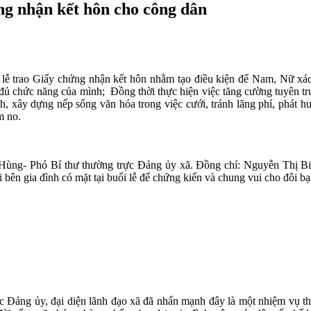
ng nhận kết hôn cho công dân
lễ trao Giấy chứng nhận kết hôn nhằm tạo điều kiện để Nam, Nữ xác
 đủ chức năng của mình; Đồng thời thực hiện việc tăng cường tuyên tru
, xây dựng nếp sống văn hóa trong việc cưới, tránh lãng phí, phát hu
m no.
n Hùng- Phó Bí thư thường trực Đảng ủy xã. Đồng chí: Nguyễn Thị B
 bên gia đình có mặt tại buổi lễ để chứng kiến và chung vui cho đôi bạn
ực Đảng ủy, đại diện lãnh đạo xã đã nhấn mạnh đây là một nhiệm vụ th