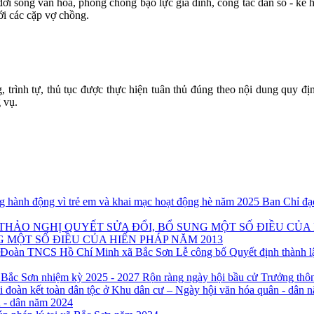
ời sống văn hóa, phòng chống bạo lực gia đình, công tác dân số - kế h
i các cặp vợ chồng.
g, trình tự, thủ tục được thực hiện tuân thủ đúng theo nội dung quy đ
 vụ.
Ban Chỉ đạ
 MỘT SỐ ĐIỀU CỦA HIẾN PHÁP NĂM 2013
Lễ công bố Quyết định thành
Rộn ràng ngày hội bầu cử Trưởng thôn
n - dân năm 2024