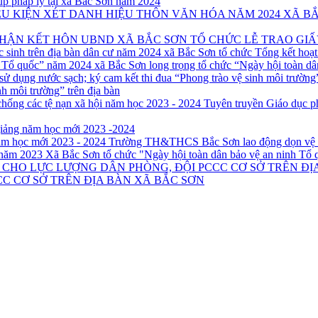
iúp pháp lý tại xã Bắc Sơn năm 2024
XÃ BẮ
UBND XÃ BẮC SƠN TỔ CHỨC LỄ TRAO GI
xã Bắc Sơn tổ chức Tổng kết hoạt
xã Bắc Sơn long trọng tổ chức “Ngày hội toàn d
nh môi trường” trên địa bàn
Tuyên truyền Giáo dục ph
iảng năm học mới 2023 -2024
Trường TH&THCS Bắc Sơn lao động dọn vệ si
Xã Bắc Sơn tổ chức "Ngày hội toàn dân bảo vệ an ninh Tổ
C CƠ SỞ TRÊN ĐỊA BÀN XÃ BẮC SƠN