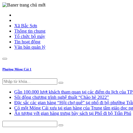
Xã Bắc Sơn
Thông tin chung
Tổ chức bộ máy
Tin hoạt động
Văn bản quản lý
Phường Móng Cái 1
Gần 100.000 lượt khách tham quan tại các điểm du lịch của T
Sôi động chương trình nghệ thuật “Chào hè 2022”
Đặc sắc các gian hàng “Hội chợ quê” tại phố đi bộ phường Tr
Có một Móng Cái xưa tại gian hàng của Trung tâm giáo dục
Ấn tượng với gian hàng trưng bày sách tại Phố đi bộ Trần Phú