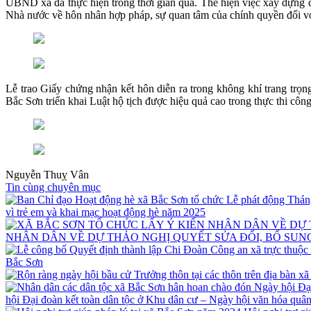
UBND xã đã thực hiện trong thời gian qua. Thể hiện việc xây dựng đ
Nhà nước về hôn nhân hợp pháp, sự quan tâm của chính quyền đối vớ
Lễ trao Giấy chứng nhận kết hôn diễn ra trong không khí trang trọn
Bắc Sơn triển khai Luật hộ tịch được hiệu quả cao trong thực thi công
Nguyễn Thuỵ Vân
Tin cùng chuyên mục
vì trẻ em và khai mạc hoạt động hè năm 2025
NHÂN DÂN VỀ DỰ THẢO NGHỊ QUYẾT SỬA ĐỔI, BỔ SUNG
Bắc Sơn
hội Đại đoàn kết toàn dân tộc ở Khu dân cư – Ngày hội văn hóa quâ