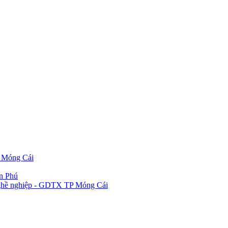
P Móng Cái
ần Phú
 nghề nghiệp - GDTX TP Móng Cái