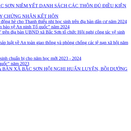
C SƠN NIÊM YẾT DANH SÁCH CÁC THÔN ĐỦ ĐIỀU KIỆN
ẤY CHỨNG NHẬN KẾT HÔN
 động hè cho Thanh thiếu nhi học sinh trên địa bàn dân cư năm 2024
ân bảo vệ An ninh Tổ quốc” năm 2024
UBND xã Bắc Sơn tổ chức Hội nghị công tác vệ sinh
áp luật về An toàn giao thông và phòng chống các tệ nạn xã hội năm
nh chuẩn bị cho năm học mới 2023 - 2024
 quốc" năm 2023
HỘI NGHI HUẤN LUYỆN, BỒI DƯỚNG