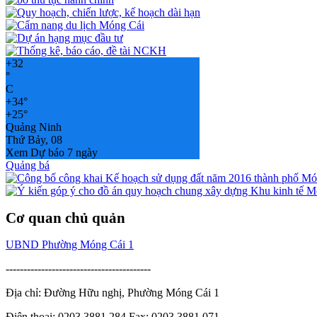
+
32
°
C
+
34°
+
25°
Quảng Ninh
Thứ Bảy, 08
Xem Dự báo 7 ngày
Quảng bá
Cơ quan chủ quản
UBND Phường Móng Cái 1
-----------------------------------------
Địa chỉ: Đường Hữu nghị, Phường Móng Cái 1
Điện thoại: 0203.3881.284 Fax: 0203.3881.071