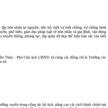
 lập hôn nhân tự nguyện, tiến bộ, một vợ một chồng, vợ chồng bình
yền, phổ biến, giáo dục pháp luật về hôn nhân và gia đình, vận động
y truyền thống, phong tục, tập quán tốt đẹp thể hiện bản sắc của mỗi
iên Thùy - Phó Chủ tịch UBND xã cùng các đồng chí là Trưởng các
 trẻ.
ường xuyên trong công tác hộ tịch, nâng cao cải cách hành chính mà