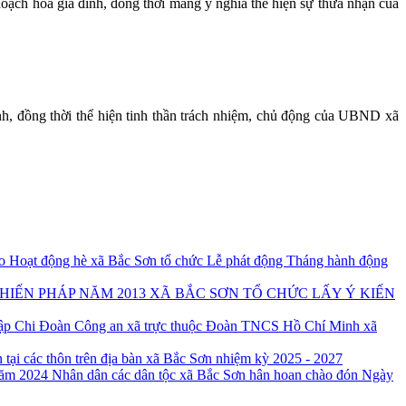
oạch hóa gia đình, đồng thời mang ý nghĩa thể hiện sự thừa nhận của
ịnh, đồng thời thể hiện tinh thần trách nhiệm, chủ động của UBND xã
o Hoạt động hè xã Bắc Sơn tổ chức Lễ phát động Tháng hành động
XÃ BẮC SƠN TỔ CHỨC LẤY Ý KIẾN
 lập Chi Đoàn Công an xã trực thuộc Đoàn TNCS Hồ Chí Minh xã
 tại các thôn trên địa bàn xã Bắc Sơn nhiệm kỳ 2025 - 2027
Nhân dân các dân tộc xã Bắc Sơn hân hoan chào đón Ngày