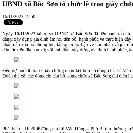
UBND xã Bắc Sơn tổ chức lễ trao giấy chứ
16/11/2023 15:59
Ngày 16/11/2023 tại trụ sở UBND xã Bắc Sơn đã tiến hành tổ chức 
đẳng; xây dựng gia đình ấm no, tiến bộ, hạnh phúc và thực hiện đầy
nhân dân xóa bỏ phong tục, tập quán lạc hậu về hôn nhân và gia đình
dân tộc trên địa bàn xã; với tinh thần xây dựng gia đình hạnh phúc, ấ
Đến dự buổi lễ trao Giấy chứng nhận kết hôn có đồng chí: Lê Vă
Đoàn thể xã; các đồng chí cán bộ, công chức xã Bắc Sơn; đại diện hai
Phát biểu tại buổi lễ đồng chí Lê Văn Hùng – Phó Bí thư thường tr