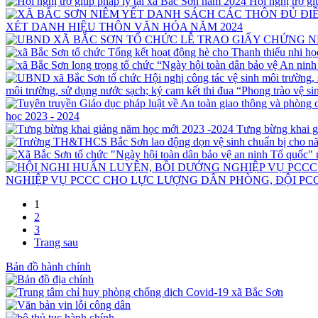
Hội nghị trợ g
XÉT DANH HIỆU THÔN VĂN HÓA NĂM 2024
môi trường, sử dụng nước sạch; ký cam kết thi đua “Phong trào vệ si
học 2023 - 2024
Tưng bừng khai g
NGHIỆP VỤ PCCC CHO LỰC LƯỢNG DÂN PHÒNG, ĐỘI PCC
1
2
3
Trang sau
Bản đồ hành chính