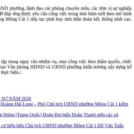
UBND phường, lãnh đạo các phòng chuyên môn, các đơn vị sự nghiệp
ể đáp ứng được yêu cầu công việc trong tình hình mới theo mô hình
 Móng Cái 1 tiếp tục phát huy tinh thần đoàn kết, thống nhất cao,
ải tập trung ngay vào nhiệm vụ, mọi công việc theo thẩm quyền, chức
 hơn. Giao Văn phòng HĐND và UBND phường khẩn trương xây dựng kế
thực hiện./.
 SỰ NĂM 2026
 Hoàng Hải Long – Phó Chủ tịch UBND phường Móng Cái 1 kiểm
Đoàn Đại biểu Đoàn Thanh niên các xã
Chủ tịch UBND phường Móng Cái 1 Đỗ Văn Tuấn