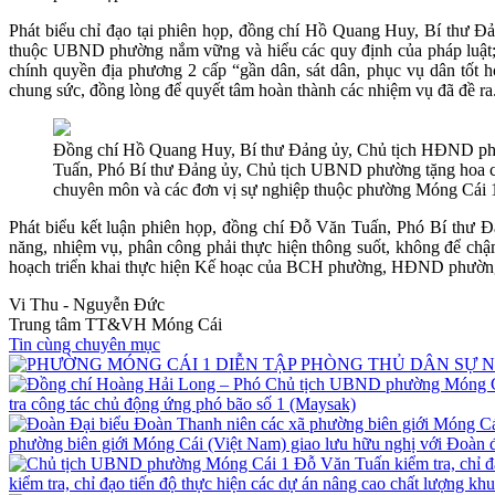
Phát biểu chỉ đạo tại phiên họp, đồng chí Hồ Quang Huy, Bí thư 
thuộc UBND phường nắm vững và hiểu các quy định của pháp luật; đ
chính quyền địa phương 2 cấp “gần dân, sát dân, phục vụ dân tốt 
chung sức, đồng lòng để quyết tâm hoàn thành các nhiệm vụ đã đề ra
Đồng chí Hồ Quang Huy, Bí thư Đảng ủy, Chủ tịch HĐND phư
Tuấn, Phó Bí thư Đảng ủy, Chủ tịch UBND phường tặng h
chuyên môn và các đơn vị sự nghiệp thuộc phường Móng Cái 
Phát biểu kết luận phiên họp, đồng chí Đỗ Văn Tuấn, Phó Bí thư
năng, nhiệm vụ, phân công phải thực hiện thông suốt, không để c
hoạch triển khai thực hiện Kế hoạc của BCH phường, HĐND phường về p
Vi Thu - Nguyễn Đức
Trung tâm TT&VH Móng Cái
Tin cùng chuyên mục
tra công tác chủ động ứng phó bão số 1 (Maysak)
phường biên giới Móng Cái (Việt Nam) giao lưu hữu nghị với Đoàn
kiểm tra, chỉ đạo tiến độ thực hiện các dự án nâng cao chất lượng kh