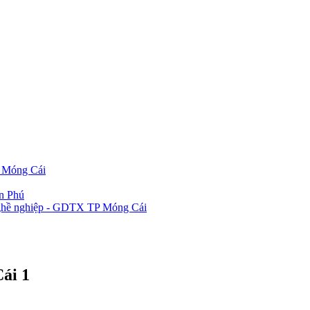
P Móng Cái
ần Phú
 nghề nghiệp - GDTX TP Móng Cái
ái 1