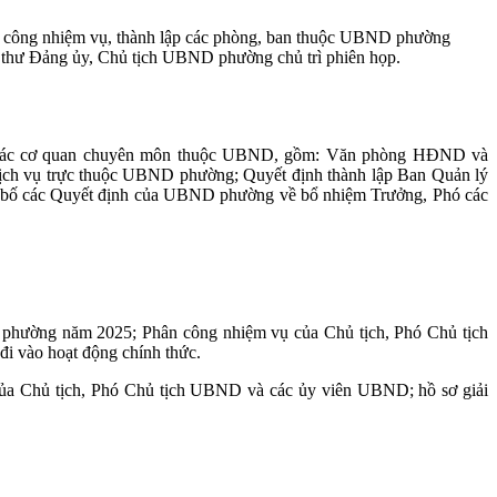
n công nhiệm vụ, thành lập các phòng, ban thuộc UBND phường
ư Đảng ủy, Chủ tịch UBND phường chủ trì phiên họp.
 các cơ quan chuyên môn thuộc UBND, gồm: Văn phòng HĐND và
ịch vụ trực thuộc UBND phường; Quyết định thành lập Ban Quản lý
bố các Quyết định của UBND phường về bổ nhiệm Trưởng, Phó các
hường năm 2025; Phân công nhiệm vụ của Chủ tịch, Phó Chủ tịch
i vào hoạt động chính thức.
của Chủ tịch, Phó Chủ tịch UBND và các ủy viên UBND; hồ sơ giải