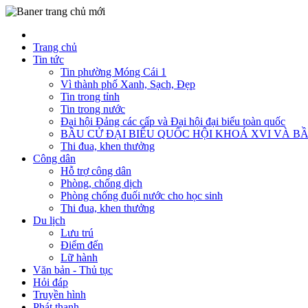
Trang chủ
Tin tức
Tin phường Móng Cái 1
Vì thành phố Xanh, Sạch, Đẹp
Tin trong tỉnh
Tin trong nước
Đại hội Đảng các cấp và Đại hội đại biểu toàn quốc
BẦU CỬ ĐẠI BIỂU QUỐC HỘI KHOÁ XVI VÀ BẦ
Thi đua, khen thưởng
Công dân
Hỗ trợ công dân
Phòng, chống dịch
Phòng chống đuối nước cho học sinh
Thi đua, khen thưởng
Du lịch
Lưu trú
Điểm đến
Lữ hành
Văn bản - Thủ tục
Hỏi đáp
Truyền hình
Phát thanh