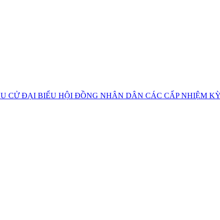
U CỬ ĐẠI BIỂU HỘI ĐỒNG NHÂN DÂN CÁC CẤP NHIỆM KỲ 