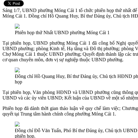
Sáng 1/7, UBND phường Móng Cái 1 tổ chức phiên họp thứ nhất để
Móng Cái 1. Đồng chí Hồ Quang Huy, Bí thư Đảng ủy, Chủ tịch HĐND 
Phiên họp thứ Nhất UBND phường Móng Cái 1
Tại phiên họp, UBND phường Móng Cái 1 đã công bố Nghị quy
UBND phường; phòng Kinh tế, Hạ tầng và Đô thị phường; phòng Vă
Chợ Móng Cái 1 thuộc UBND phường; Quyết định thành lập các t
cơ quan chuyên môn, đơn vị sự nghiệp thuộc UBND phường.
Đồng chí Hồ Quang Huy, Bí thư Đảng ủy, Chủ tịch HĐND phươ
họp
Tại phiên họp, Văn phòng HĐND và UBND phường cũng thông qua 
UBND và các ủy viên UBND; Kết luận của UBND về một số nhiệm vụ t
Phiên họp đã dành thời gian thảo luận về quy chế làm việc; Chư
quyết tại Trung tâm hành chính công phường Móng Cái 1.
Đồng chí Đỗ Văn Tuấn, Phó Bí thư Đảng ủy, Chủ tịch UBND
phiên họp.