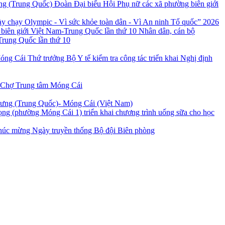
Đoàn Đại biểu Hội Phụ nữ các xã phường biên giới
 chạy Olympic - Vì sức khỏe toàn dân - Vì An ninh Tổ quốc” 2026
Nhân dân, cán bộ
Trung Quốc lần thứ 10
Thứ trưởng Bộ Y tế kiểm tra công tác triển khai Nghị định
 Chợ Trung tâm Móng Cái
Hưng (Trung Quốc)- Móng Cái (Việt Nam)
ng (phường Móng Cái 1) triển khai chương trình uống sữa cho học
úc mừng Ngày truyền thống Bộ đội Biên phòng