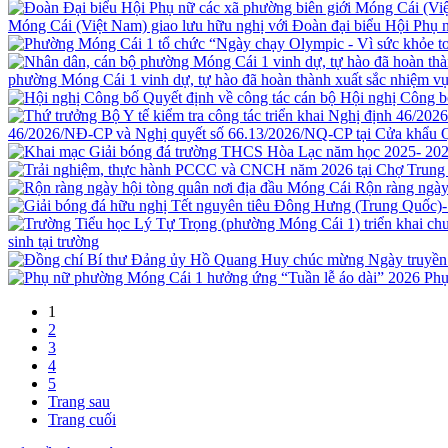
Móng Cái (Việt Nam) giao lưu hữu nghị với Đoàn đại biểu Hội Ph
phường Móng Cái 1 vinh dự, tự hào đã hoàn thành xuất sắc nhiệm vụ
Hội nghị Công b
46/2026/NĐ-CP và Nghị quyết số 66.13/2026/NQ-CP tại Cửa khẩu 
Rộn ràng ngày
sinh tại trường
Phụ
1
2
3
4
5
Trang sau
Trang cuối