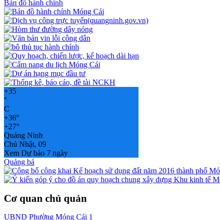
Bản đồ hành chính
+
35
°
C
+
36°
+
27°
Quảng Ninh
Chủ Nhật, 09
Xem Dự báo 7 ngày
Quảng bá
Cơ quan chủ quản
UBND Phường Móng Cái 1