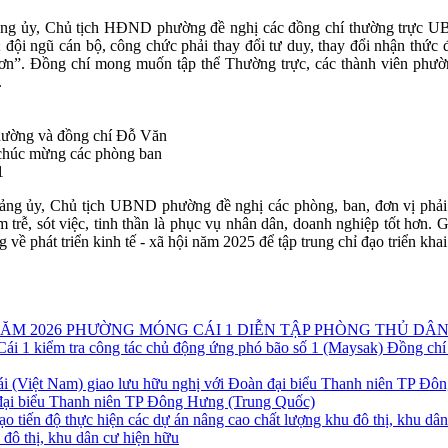
Đảng ủy, Chủ tịch HĐND phường đề nghị các đồng chí thường trực 
ội ngũ cán bộ, công chức phải thay đổi tư duy, thay đổi nhận thức đ
hơn”. Đồng chí mong muốn tập thể Thường trực, các thành viên phường
.
ờng và đồng chí Đỗ Văn
oa chúc mừng các phòng ban
1
 Đảng ủy, Chủ tịch UBND phường đề nghị các phòng, ban, đơn vị ph
hậm trễ, sót việc, tinh thần là phục vụ nhân dân, doanh nghiệp tốt
hát triển kinh tế - xã hội năm 2025 để tập trung chỉ đạo triển khai 
PHƯỜNG MÓNG CÁI 1 DIỄN TẬP PHÒNG THỦ DÂN
Đồng chí
 đại biểu Thanh niên TP Đông Hưng (Trung Quốc)
u đô thị, khu dân cư hiện hữu