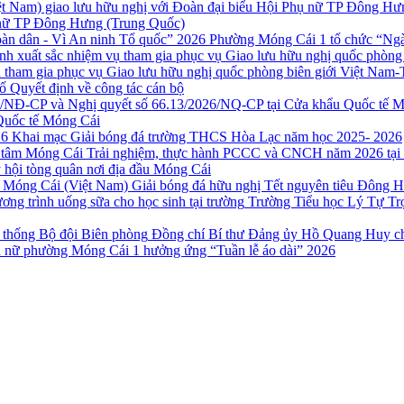
ụ nữ TP Đông Hưng (Trung Quốc)
Phường Móng Cái 1 tổ chức “Ngày
 tham gia phục vụ Giao lưu hữu nghị quốc phòng biên giới Việt Nam-
ố Quyết định về công tác cán bộ
Quốc tế Móng Cái
Khai mạc Giải bóng đá trường THCS Hòa Lạc năm học 2025- 2026
Trải nghiệm, thực hành PCCC và CNCH năm 2026 tại
 hội tòng quân nơi địa đầu Móng Cái
Giải bóng đá hữu nghị Tết nguyên tiêu Đông 
Trường Tiểu học Lý Tự Trọ
Đồng chí Bí thư Đảng ủy Hồ Quang Huy ch
 nữ phường Móng Cái 1 hưởng ứng “Tuần lễ áo dài” 2026