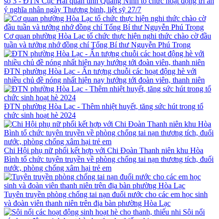
số 3 - ĐTN Cục Hải quan tỉnh Quảng Ninh tổ chức hoạt động tri ân
ý nghĩa nhân ngày Thương binh, liệt sỹ 27/7
Cơ quan phường Hòa Lạc tổ chức thực hiện nghi thức chào cờ đầu
tuần và tưởng nhớ đồng chí Tổng Bí thư Nguyễn Phú Trọng
ĐTN phường Hòa Lạc - Ấn tượng chuỗi các hoạt động hè với
nhiều chủ đề nóng nhất hiện nay hướng tới đoàn viên, thanh niên
ĐTN phường Hòa Lạc - Thêm nhiệt huyết, tăng sức hút trong tổ
chức sinh hoạt hè 2024
Chi Hội phụ nữ phối kết hợp với Chi Đoàn Thanh niên khu Hòa
Bình tổ chức tuyên truyền về phòng chống tai nạn thương tích, đuối
nước, phòng chống xâm hại trẻ em
Tuyên truyền phòng chống tai nạn đuối nước cho các em học sinh
và đoàn viên thanh niên trên địa bàn phường Hòa Lạc
Sôi nổi