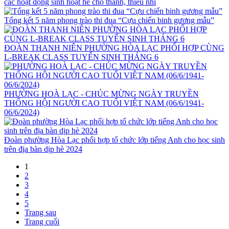
các hoạt động sinh hoạt hè cho thanh, thiếu nhi
Tổng kết 5 năm phong trào thi đua “Cựu chiến binh gương mẫu”
ĐOÀN THANH NIÊN PHƯỜNG HÒA LẠC PHỐI HỢP CÙNG
L-BREAK CLASS TUYỂN SINH THÁNG 6
PHƯỜNG HOÀ LẠC - CHÚC MỪNG NGÀY TRUYỀN
THỐNG HỘI NGƯỜI CAO TUỔI VIỆT NAM (06/6/1941-
06/6/2024)
Đoàn phường Hòa Lạc phối hợp tổ chức lớp tiếng Anh cho học sinh
trên địa bàn dịp hè 2024
1
2
3
4
5
Trang sau
Trang cuối