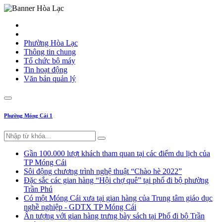
Phường Hòa Lạc
Thông tin chung
Tổ chức bộ máy
Tin hoạt động
Văn bản quản lý
Phường Móng Cái 1
Gần 100.000 lượt khách tham quan tại các điểm du lịch của
TP Móng Cái
Sôi động chương trình nghệ thuật “Chào hè 2022”
Đặc sắc các gian hàng “Hội chợ quê” tại phố đi bộ phường
Trần Phú
Có một Móng Cái xưa tại gian hàng của Trung tâm giáo dục
nghề nghiệp - GDTX TP Móng Cái
Ấn tượng với gian hàng trưng bày sách tại Phố đi bộ Trần