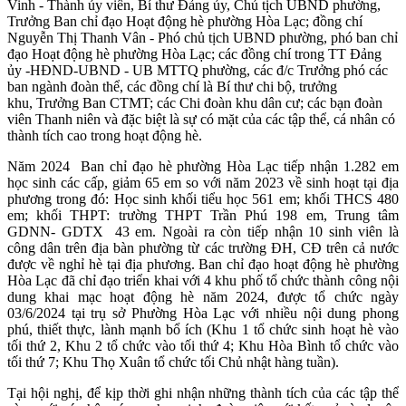
Vinh - Thành ủy viên, Bí thư Đảng ủy, Chủ tịch UBND phường,
Trưởng Ban chỉ đạo Hoạt động hè phường Hòa Lạc; đồng chí
Nguyễn Thị Thanh Vân - Phó chủ tịch UBND phường, phó ban chỉ
đạo Hoạt động hè phường Hòa Lạc; các đồng chí trong TT Đảng
ủy -HĐND-UBND - UB MTTQ phường, các đ/c Trưởng phó các
ban ngành đoàn thể, các đồng chí là Bí thư chi bộ, trưởng
khu, Trưởng Ban CTMT; các Chi đoàn khu dân cư; các bạn đoàn
viên Thanh niên và đặc biệt là sự có mặt của các tập thể, cá nhân có
thành tích cao trong hoạt động hè.
Năm 2024 Ban chỉ đạo hè phường Hòa Lạc tiếp nhận 1.282 em
học sinh các cấp, giảm 65 em so với năm 2023 về sinh hoạt tại địa
phương trong đó: Học sinh khối tiểu học 561 em; khối THCS 480
em; khối THPT: trường THPT Trần Phú 198 em, Trung tâm
GDNN- GDTX 43 em. Ngoài ra còn tiếp nhận 10 sinh viên là
công dân trên địa bàn phường từ các trường ĐH, CĐ trên cả nước
được về nghỉ hè tại địa phương. Ban chỉ đạo hoạt động hè phường
Hòa Lạc đã chỉ đạo triển khai với 4 khu phố tổ chức thành công nội
dung khai mạc hoạt động hè năm 2024, được tổ chức ngày
03/6/2024 tại trụ sở Phường Hòa Lạc với nhiều nội dung phong
phú, thiết thực, lành mạnh bổ ích (Khu 1 tổ chức sinh hoạt hè vào
tối thứ 2, Khu 2 tổ chức vào tối thứ 4; Khu Hòa Bình tổ chức vào
tối thứ 7; Khu Thọ Xuân tổ chức tối Chủ nhật hàng tuần).
Tại hội nghị, để kịp thời ghi nhận những thành tích của các tập thể