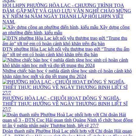
HỘI LHPN PHƯỜNG HÒA LẠC - CHƯƠNG TRÌNH TỌA
ĐÀM, GẶP MẶT VÀ GIAO LƯU VĂN NGHỆ CHÀO MỪNG
KỶ NIỆM 94 NĂM NGÀY THÀNH LẬP HỘI LHPN VIỆT
NAM.
Xây dựng công
an phường điển hình, kiểu mẫu
ĐTN phường Hòa Lạc kết nối yêu thương trao gửi “Trung thu ấm
áp” tới trẻ em có hoàn cảnh khó khăn trên địa bàn
Những chiếc bàn học ý nghĩa dành tặng học sinh có hoàn cảnh khó
khăn năm học mới và dịp tết trung thu 2024
PHƯỜNG HÒA LẠC - CHUỖI HOẠT ĐỘNG Ý NGHĨA,
THIẾT THỰC HƯỚNG VỀ NGÀY THƯƠNG BINH LIỆT SĨ
27/7
Đoàn thanh niên Phường Hoà Lạc phối hợp với Chi đoàn Hải quan