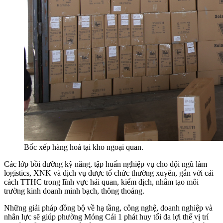
Bốc xếp hàng hoá tại kho ngoại quan.
Các lớp bồi dưỡng kỹ năng, tập huấn nghiệp vụ cho đội ngũ làm
logistics, XNK và dịch vụ được tổ chức thường xuyên, gắn với cải
cách TTHC trong lĩnh vực hải quan, kiểm dịch, nhằm tạo môi
trường kinh doanh minh bạch, thông thoáng.
Những giải pháp đồng bộ về hạ tầng, công nghệ, doanh nghiệp và
nhân lực sẽ giúp phường Móng Cái 1 phát huy tối đa lợi thế vị trí