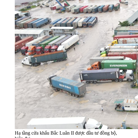
Hạ tầng cửa khẩu Bắc Luân II được đầu tư đồng bộ,