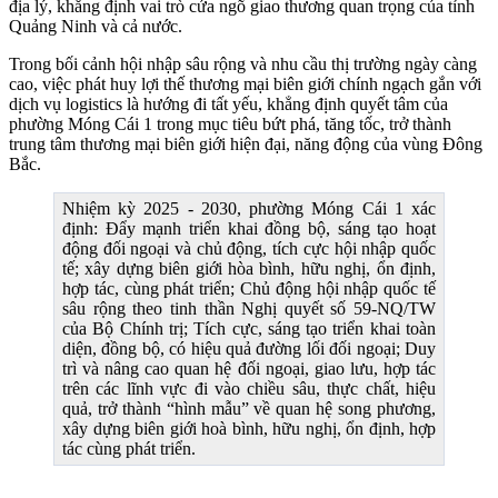
địa lý, khẳng định vai trò cửa ngõ giao thương quan trọng của tỉnh
Quảng Ninh và cả nước.
Trong bối cảnh hội nhập sâu rộng và nhu cầu thị trường ngày càng
cao, việc phát huy lợi thế thương mại biên giới chính ngạch gắn với
dịch vụ logistics là hướng đi tất yếu, khẳng định quyết tâm của
phường Móng Cái 1 trong mục tiêu bứt phá, tăng tốc, trở thành
trung tâm thương mại biên giới hiện đại, năng động của vùng Đông
Bắc.
Nhiệm kỳ 2025 - 2030, phường Móng Cái 1 xác
định: Đẩy mạnh triển khai đồng bộ, sáng tạo hoạt
động đối ngoại và chủ động, tích cực hội nhập quốc
tế; xây dựng biên giới hòa bình, hữu nghị, ổn định,
hợp tác, cùng phát triển; Chủ động hội nhập quốc tế
sâu rộng theo tinh thần Nghị quyết số 59-NQ/TW
của Bộ Chính trị; Tích cực, sáng tạo triển khai toàn
diện, đồng bộ, có hiệu quả đường lối đối ngoại; Duy
trì và nâng cao quan hệ đối ngoại, giao lưu, hợp tác
trên các lĩnh vực đi vào chiều sâu, thực chất, hiệu
quả, trở thành “hình mẫu” về quan hệ song phương,
xây dựng biên giới hoà bình, hữu nghị, ổn định, hợp
tác cùng phát triển.