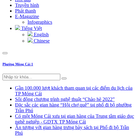
Truyền hình
Phát thanh
E-Magazine
Infographics
Tiếng Việt
English
Chinese
Phường Móng Cái 1
Gần 100.000 lượt khách tham quan tại các điểm du lịch của
TP Móng Cái
Sôi động chương trình nghệ thuật “Chào hè 2022”
Đặc sắc các gian hàng “Hội chợ quê” tại phố đi bộ phường
Trần Phú
Có một Móng Cái xưa tại gian hàng của Trung tâm giáo dục
nghề nghiệp - GDTX TP Móng Cái
Ấn tượng với gian hàng trưng bày sách tại Phố đi bộ Trần
Phú