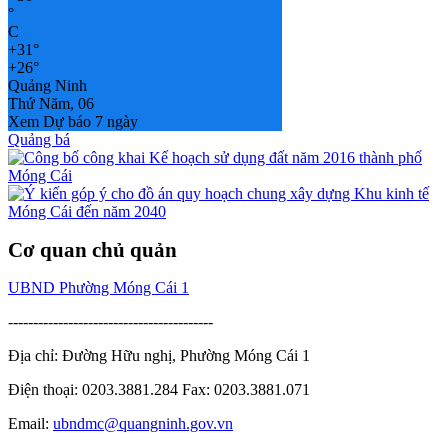
°
C
+
31°
+
26°
Quảng Ninh
Thứ Năm, 06
Xem Dự báo 7 ngày
Quảng bá
Cơ quan chủ quản
UBND Phường Móng Cái 1
-----------------------------------------
Địa chỉ: Đường Hữu nghị, Phường Móng Cái 1
Điện thoại: 0203.3881.284 Fax: 0203.3881.071
Email:
ubndmc@quangninh.gov.vn