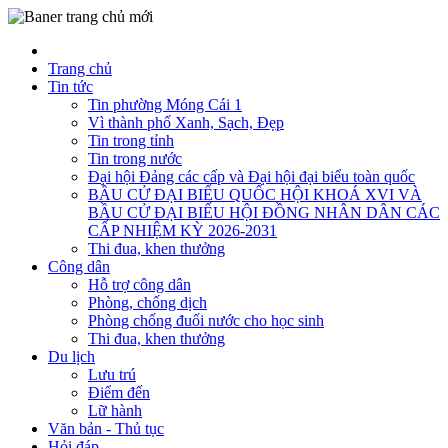
Trang chủ
Tin tức
Tin phường Móng Cái 1
Vì thành phố Xanh, Sạch, Đẹp
Tin trong tỉnh
Tin trong nước
Đại hội Đảng các cấp và Đại hội đại biểu toàn quốc
BẦU CỬ ĐẠI BIỂU QUỐC HỘI KHOÁ XVI VÀ
BẦU CỬ ĐẠI BIỂU HỘI ĐỒNG NHÂN DÂN CÁC
CẤP NHIỆM KỲ 2026-2031
Thi đua, khen thưởng
Công dân
Hỗ trợ công dân
Phòng, chống dịch
Phòng chống đuối nước cho học sinh
Thi đua, khen thưởng
Du lịch
Lưu trú
Điểm đến
Lữ hành
Văn bản - Thủ tục
Hỏi đáp