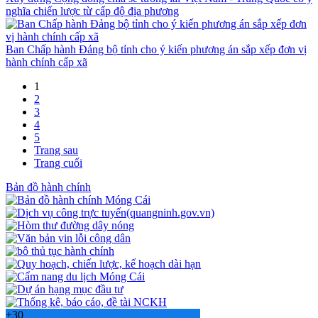
nghĩa chiến lược từ cấp độ địa phương
Ban Chấp hành Đảng bộ tỉnh cho ý kiến phương án sắp xếp đơn vị
hành chính cấp xã
1
2
3
4
5
Trang sau
Trang cuối
Bản đồ hành chính
+
30