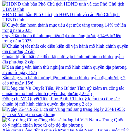
HĐND tỉnh bầu Phó Chủ tịch HĐND tỉnh và các Phó Chủ tịch
UBND tỉnh
Quyết tâm hoàn thành mục tiêu đạt mức tăng trưởng 14% trở lên
trong năm 2025
Chuẩn bị tốt nhất các điều kiện để vận hành mô hình chính quyền
địa phương 2 cấp
Sẵn sàng vận hành thử nghiệm mô hình chính quyền địa phương 2
cấp từ ngày 15/6
Đồng chí Vũ Quyết Tiến, Phó Bí thư Tỉnh uỷ kiểm tra công tác
chuẩn bị mô hình chính quyền địa phương 2 cấp
Ngày 25/4/1955:
Lịch sử Vùng mỏ sang trang
Xây dựng Cộng đồng chia sẻ tương lai Việt Nam - Trung Quốc có ý