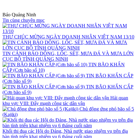
Báo Quảng Ninh
Tin cùng chuyên mục
THƯ CHÚC MỪNG NGÀY DOANH NHÂN VIỆT NAM 13/10
TIN CẢNH BÁO DÔNG, LỐC, SÉT, MƯA ĐÁ VÀ MƯA LỚN
CỤC BỘ TỈNH QUẢNG NINH
TIN BÃO KHẨN
CẤP (Cơn bão số 10)
TIN BÃO KHẨN CẤP
(Cơn bão số 9)
TIN BÃO KHẨN CẤP
(Cơn bão số 9)
Hải quan
khu vực VIII: Đẩy mạnh công tác dân vận
Chủ động ứng phó bão số 5
(Kajiki)
Khối thi đua các Hội do Đảng, Nhà nước giao nhiệm vụ trên địa
bàn tỉnh triển khai nhiệm vụ 6 tháng cuối năm