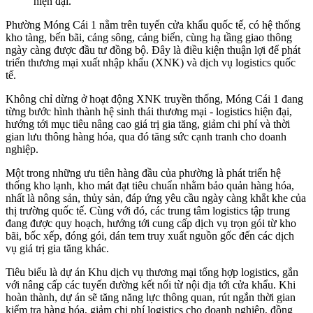
hiện đại.
Phường Móng Cái 1 nằm trên tuyến cửa khẩu quốc tế, có hệ thống
kho tàng, bến bãi, cảng sông, cảng biển, cùng hạ tầng giao thông
ngày càng được đầu tư đồng bộ. Đây là điều kiện thuận lợi để phát
triển thương mại xuất nhập khẩu (XNK) và dịch vụ logistics quốc
tế.
Không chỉ dừng ở hoạt động XNK truyền thống, Móng Cái 1 đang
từng bước hình thành hệ sinh thái thương mại - logistics hiện đại,
hướng tới mục tiêu nâng cao giá trị gia tăng, giảm chi phí và thời
gian lưu thông hàng hóa, qua đó tăng sức cạnh tranh cho doanh
nghiệp.
Một trong những ưu tiên hàng đầu của phường là phát triển hệ
thống kho lạnh, kho mát đạt tiêu chuẩn nhằm bảo quản hàng hóa,
nhất là nông sản, thủy sản, đáp ứng yêu cầu ngày càng khắt khe của
thị trường quốc tế. Cùng với đó, các trung tâm logistics tập trung
đang được quy hoạch, hướng tới cung cấp dịch vụ trọn gói từ kho
bãi, bốc xếp, đóng gói, dán tem truy xuất nguồn gốc đến các dịch
vụ giá trị gia tăng khác.
Tiêu biểu là dự án Khu dịch vụ thương mại tổng hợp logistics, gắn
với nâng cấp các tuyến đường kết nối từ nội địa tới cửa khẩu. Khi
hoàn thành, dự án sẽ tăng năng lực thông quan, rút ngắn thời gian
kiểm tra hàng hóa, giảm chi phí logistics cho doanh nghiệp, đồng