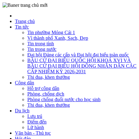
Trang chủ
Tin tức
Tin phường Móng Cái 1
Vì thành phố Xanh, Sạch, Đẹp
Tin trong tỉnh
Tin trong nước
Đại hội Đảng các cấp và Đại hội đại biểu toàn quốc
BẦU CỬ ĐẠI BIỂU QUỐC HỘI KHOÁ XVI VÀ
BẦU CỬ ĐẠI BIỂU HỘI ĐỒNG NHÂN DÂN CÁC
CẤP NHIỆM KỲ 2026-2031
Thi đua, khen thưởng
Công dân
Hỗ trợ công dân
Phòng, chống dịch
Phòng chống đuối nước cho học sinh
Thi đua, khen thưởng
Du lịch
Lưu trú
Điểm đến
Lữ hành
Văn bản - Thủ tục
Hỏi đáp