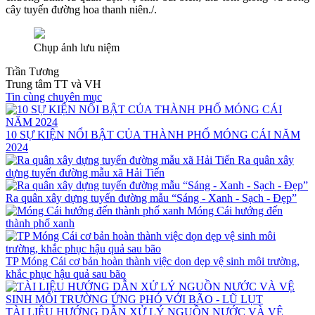
cây tuyến đường hoa thanh niên./.
Chụp ảnh lưu niệm
Trần Tương
Trung tâm TT và VH
Tin cùng chuyên mục
10 SỰ KIỆN NỔI BẬT CỦA THÀNH PHỐ MÓNG CÁI NĂM
2024
Ra quân xây
dựng tuyến đường mẫu xã Hải Tiến
Ra quân xây dựng tuyến đường mẫu “Sáng - Xanh - Sạch - Đẹp”
Móng Cái hướng đến
thành phố xanh
TP Móng Cái cơ bản hoàn thành việc dọn dẹp vệ sinh môi trường,
khắc phục hậu quả sau bão
TÀI LIỆU HƯỚNG DẪN XỬ LÝ NGUỒN NƯỚC VÀ VỆ