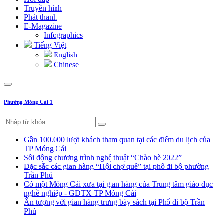
Truyền hình
Phát thanh
E-Magazine
Infographics
Tiếng Việt
English
Chinese
Phường Móng Cái 1
Gần 100.000 lượt khách tham quan tại các điểm du lịch của
TP Móng Cái
Sôi động chương trình nghệ thuật “Chào hè 2022”
Đặc sắc các gian hàng “Hội chợ quê” tại phố đi bộ phường
Trần Phú
Có một Móng Cái xưa tại gian hàng của Trung tâm giáo dục
nghề nghiệp - GDTX TP Móng Cái
Ấn tượng với gian hàng trưng bày sách tại Phố đi bộ Trần
Phú