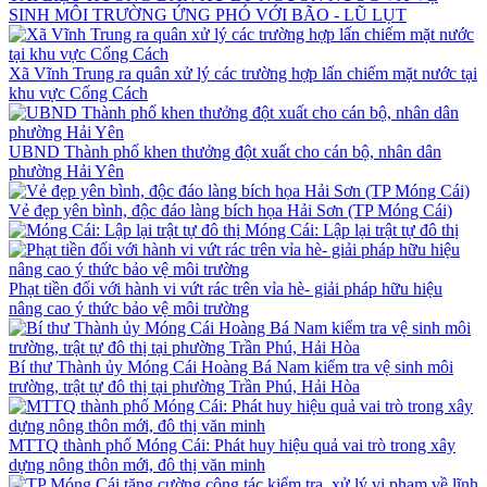
SINH MÔI TRƯỜNG ỨNG PHÓ VỚI BÃO - LŨ LỤT
Xã Vĩnh Trung ra quân xử lý các trường hợp lấn chiếm mặt nước tại
khu vực Cống Cách
UBND Thành phố khen thưởng đột xuất cho cán bộ, nhân dân
phường Hải Yên
Vẻ đẹp yên bình, độc đáo làng bích họa Hải Sơn (TP Móng Cái)
Móng Cái: Lập lại trật tự đô thị
Phạt tiền đối với hành vi vứt rác trên vỉa hè- giải pháp hữu hiệu
nâng cao ý thức bảo vệ môi trường
Bí thư Thành ủy Móng Cái Hoàng Bá Nam kiểm tra vệ sinh môi
trường, trật tự đô thị tại phường Trần Phú, Hải Hòa
MTTQ thành phố Móng Cái: Phát huy hiệu quả vai trò trong xây
dựng nông thôn mới, đô thị văn minh