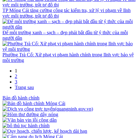
TP Móng Cái tăng cường công tác kiểm tra, xử lý vi phạm về lĩnh
vực môi trường, trật tự đô thị
Để môi trường xanh – sạch – đẹp phải bắt đầu từ ý thức của mỗi
người dân
Phường Trà Cổ: Xử phạt vi phạm hành chính trong lĩnh vực bảo vệ
môi trường
1
2
3
Trang sau
Bản đồ hành chính