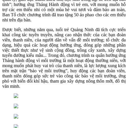
tỉnh”; hưởng ứng Tháng Hành động vì trẻ em, với mong muốn hỗ
trợ các em thiếu nhi có một mùa hè vui tươi và đảm bảo an toàn,
Ban Tổ chức chương trình đã trao tặng 50 áo phao cho các em thiếu
nhi trên địa bàn.
Được biết, những năm qua, tuổi trẻ Quảng Ninh đã tích cực triển
khai công tác tuyên truyền, nâng cao nhận thức của các bạn đoàn
viên, thanh niên, của người dân về vấn đề môi trường; tổ chức đa
dạng, hiệu quả các hoạt động hưởng ứng, đóng góp những phần
việc thiết thực như vệ sinh cộng đồng, trồng cây xanh, xây dựng
tuyến đường kiểu mẫu... Trong đó, chương trình ra quân hưởng ứng
Tháng hành động vì môi trường là một hoạt động thường niên, với
mong muốn phát huy vai trò của thanh niên, là lực lượng xung kích
trên mặt trận “bảo vệ môi trường”, huy động các bạn đoàn viên,
thanh niên đóng góp sức trẻ vào công tác bảo vệ môi trường, ứng
phó với biến đổi khí hậu, tham gia xây dựng nông thôn mới, đô thị
văn minh.