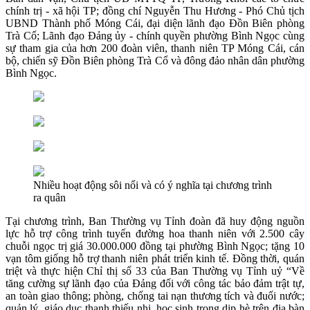
chính trị - xã hội TP; đồng chí Nguyễn Thu Hương - Phó Chủ tịch
UBND Thành phố Móng Cái, đại diện lãnh đạo Đồn Biên phòng
Trà Cổ; Lãnh đạo Đảng ủy - chính quyền phường Bình Ngọc cùng
sự tham gia của hơn 200 đoàn viên, thanh niên TP Móng Cái, cán
bộ, chiến sỹ Đồn Biên phòng Trà Cổ và đông đảo nhân dân phường
Bình Ngọc.
Nhiều hoạt động sôi nổi và có ý nghĩa tại chương trình
ra quân
Tại chương trình, Ban Thường vụ Tỉnh đoàn đã huy động nguồn
lực hỗ trợ công trình tuyến đường hoa thanh niên với 2.500 cây
chuỗi ngọc trị giá 30.000.000 đồng tại phường Bình Ngọc; tặng 10
vạn tôm giống hỗ trợ thanh niên phát triển kinh tế. Đồng thời, quán
triệt và thực hiện Chỉ thị số 33 của Ban Thường vụ Tỉnh uỷ “Về
tăng cường sự lãnh đạo của Đảng đối với công tác bảo đảm trật tự,
an toàn giao thông; phòng, chống tai nạn thương tích và đuối nước;
quản lý, giáo dục thanh thiếu nhi, học sinh trong dịp hè trên địa bàn