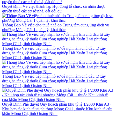
Quyết Định Về việc thành lập Hội đồng tổ chức, cá nhân được
quyền thuê các cơ sở nhà, đất dôi dư
Thông Báo Về việc cho thuê nhà do Trung tâm cung ứng dịch vụ
phường Móng Cái 1 quản lý, khai thác
Thông Báo Về việc tiếp nhận hồ sơ đề nghị làm chủ đầu tư xây
dựng hạ tầng kỹ thuật Cụm công nghiệp Hải Xuân 2 tại phường
Móng Cái 1, tỉnh Quảng Ninh
Thông Báo Vê việc tiêp nhận hô sơ đê nghị làm chủ đâu tư xây
dựng hạ tâng kỹ thuật Cụm công nghiệp Hải Xuân 1 tại phường
Móng Cái 1, tỉnh Quảng Ninh
Quyết Định Phê duyệt Quy hoạch phân khu tỷ lệ 1/2000 Khu A3 -
Khu hợp tác kinh tế tại phường Móng Cái 1, thuộc Khu kinh tế cửa
khẩu Móng Cái, tỉnh Quảng Ninh