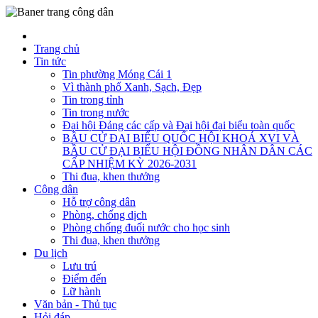
Trang chủ
Tin tức
Tin phường Móng Cái 1
Vì thành phố Xanh, Sạch, Đẹp
Tin trong tỉnh
Tin trong nước
Đại hội Đảng các cấp và Đại hội đại biểu toàn quốc
BẦU CỬ ĐẠI BIỂU QUỐC HỘI KHOÁ XVI VÀ
BẦU CỬ ĐẠI BIỂU HỘI ĐỒNG NHÂN DÂN CÁC
CẤP NHIỆM KỲ 2026-2031
Thi đua, khen thưởng
Công dân
Hỗ trợ công dân
Phòng, chống dịch
Phòng chống đuối nước cho học sinh
Thi đua, khen thưởng
Du lịch
Lưu trú
Điểm đến
Lữ hành
Văn bản - Thủ tục
Hỏi đáp