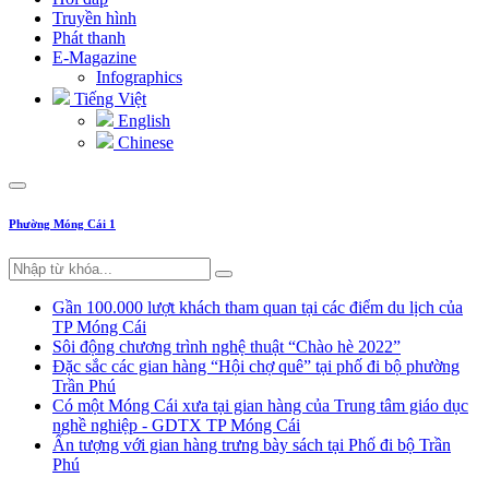
Truyền hình
Phát thanh
E-Magazine
Infographics
Tiếng Việt
English
Chinese
Phường Móng Cái 1
Gần 100.000 lượt khách tham quan tại các điểm du lịch của
TP Móng Cái
Sôi động chương trình nghệ thuật “Chào hè 2022”
Đặc sắc các gian hàng “Hội chợ quê” tại phố đi bộ phường
Trần Phú
Có một Móng Cái xưa tại gian hàng của Trung tâm giáo dục
nghề nghiệp - GDTX TP Móng Cái
Ấn tượng với gian hàng trưng bày sách tại Phố đi bộ Trần
Phú