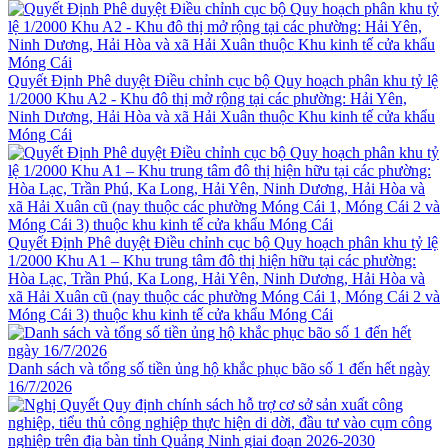
Quyết Định Phê duyệt Điều chỉnh cục bộ Quy hoạch phân khu tỷ lệ
1/2000 Khu A2 - Khu đô thị mở rộng tại các phường: Hải Yên,
Ninh Dương, Hải Hòa và xã Hải Xuân thuộc Khu kinh tế cửa khẩu
Móng Cái
Quyết Định Phê duyệt Điều chỉnh cục bộ Quy hoạch phân khu tỷ lệ
1/2000 Khu A1 – Khu trung tâm đô thị hiện hữu tại các phường:
Hòa Lạc, Trần Phú, Ka Long, Hải Yên, Ninh Dương, Hải Hòa và
xã Hải Xuân cũ (nay thuộc các phường Móng Cái 1, Móng Cái 2 và
Móng Cái 3) thuộc khu kinh tế cửa khẩu Móng Cái
Danh sách và tổng số tiền ủng hộ khắc phục bão số 1 đến hết ngày
16/7/2026