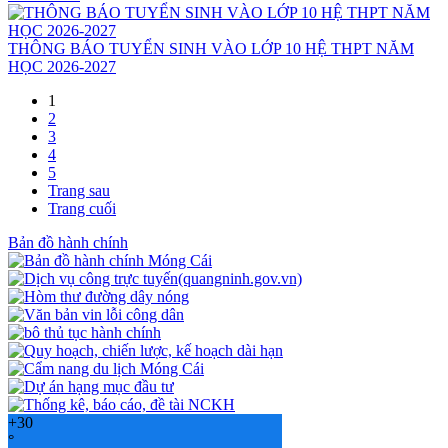
THÔNG BÁO TUYỂN SINH VÀO LỚP 10 HỆ THPT NĂM
HỌC 2026-2027
1
2
3
4
5
Trang sau
Trang cuối
Bản đồ hành chính
+
30
°