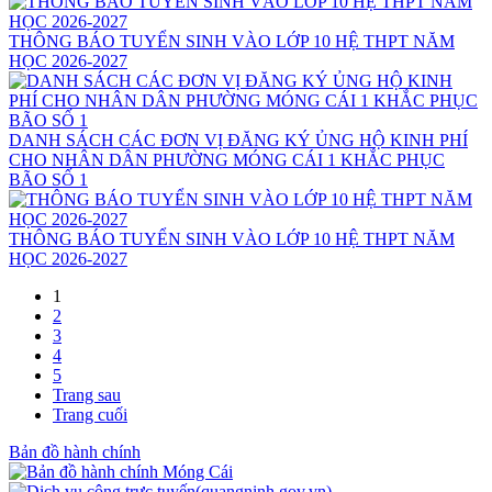
THÔNG BÁO TUYỂN SINH VÀO LỚP 10 HỆ THPT NĂM
HỌC 2026-2027
DANH SÁCH CÁC ĐƠN VỊ ĐĂNG KÝ ỦNG HỘ KINH PHÍ
CHO NHÂN DÂN PHƯỜNG MÓNG CÁI 1 KHẮC PHỤC
BÃO SỐ 1
THÔNG BÁO TUYỂN SINH VÀO LỚP 10 HỆ THPT NĂM
HỌC 2026-2027
1
2
3
4
5
Trang sau
Trang cuối
Bản đồ hành chính