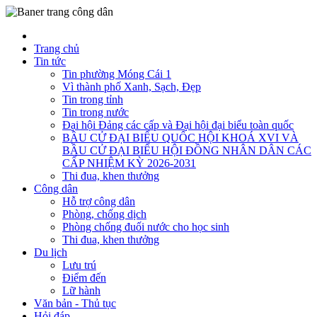
Trang chủ
Tin tức
Tin phường Móng Cái 1
Vì thành phố Xanh, Sạch, Đẹp
Tin trong tỉnh
Tin trong nước
Đại hội Đảng các cấp và Đại hội đại biểu toàn quốc
BẦU CỬ ĐẠI BIỂU QUỐC HỘI KHOÁ XVI VÀ
BẦU CỬ ĐẠI BIỂU HỘI ĐỒNG NHÂN DÂN CÁC
CẤP NHIỆM KỲ 2026-2031
Thi đua, khen thưởng
Công dân
Hỗ trợ công dân
Phòng, chống dịch
Phòng chống đuối nước cho học sinh
Thi đua, khen thưởng
Du lịch
Lưu trú
Điểm đến
Lữ hành
Văn bản - Thủ tục
Hỏi đáp