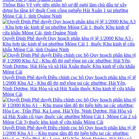
Thông Báo Vê việc tiêp nhận hô sơ đê nghị làm chủ đâu tư xây
dựng hạ tâng kỹ thuật Cụm công nghiệp Hải Xuân 1 tại phường
Móng Cái 1, tỉnh Quảng Ninh
Quyết Định Phê duyệt Quy hoạch phân khu tỷ lệ 1/2000 Khu A3 -
Khu hợp tác kinh tế tại phường Móng Cái 1, thuộc Khu kinh tế cửa
khẩu Móng Cái, tỉnh Quảng Ninh
Quyết Định Phê duyệt Điều chỉnh cục bộ Quy hoạch phân khu tỷ lệ
1/2000 Khu A2 - Khu đô thị mở rộng tại các phường: Hải Yên,
Ninh Dương, Hải Hòa và xã Hải Xuân thuộc Khu kinh tế cửa khẩu
Móng Cái
Quyết Định Phê duyệt Điều chỉnh cục bộ Quy hoạch phân khu tỷ lệ
1/2000 Khu A1 – Khu trung tâm đô thị hiện hữu tại các phường:
Hòa Lạc, Trần Phú, Ka Long, Hải Yên, Ninh Dương, Hải Hòa và