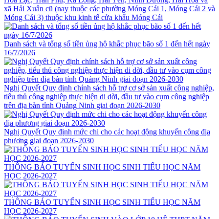
xã Hải Xuân cũ (nay thuộc các phường Móng Cái 1, Móng Cái 2 và
Móng Cái 3) thuộc khu kinh tế cửa khẩu Móng Cái
Danh sách và tổng số tiền ủng hộ khắc phục bão số 1 đến hết ngày
16/7/2026
Nghị Quyết Quy định chính sách hỗ trợ cơ sở sản xuất công nghiệp,
tiểu thủ công nghiệp thực hiện di dời, đầu tư vào cụm công nghiệp
trên địa bàn tỉnh Quảng Ninh giai đoạn 2026-2030
Nghị Quyết Quy định mức chi cho các hoạt động khuyến công địa
phương giai đoạn 2026-2030
THÔNG BÁO TUYỂN SINH HỌC SINH TIỂU HỌC NĂM
HỌC 2026-2027
THÔNG BÁO TUYỂN SINH HỌC SINH TIỂU HỌC NĂM
HỌC 2026-2027