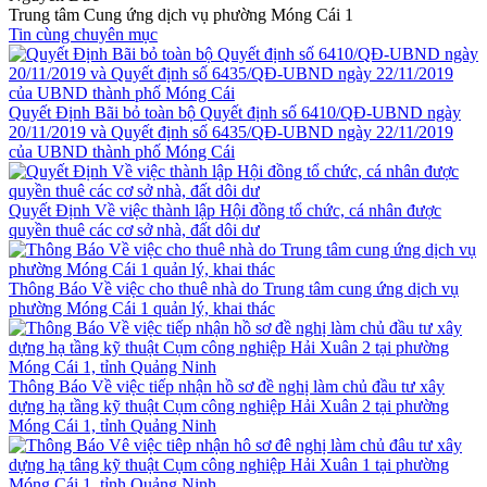
Trung tâm Cung ứng dịch vụ phường Móng Cái 1
Tin cùng chuyên mục
Quyết Định Bãi bỏ toàn bộ Quyết định số 6410/QĐ-UBND ngày
20/11/2019 và Quyết định số 6435/QĐ-UBND ngày 22/11/2019
của UBND thành phố Móng Cái
Quyết Định Về việc thành lập Hội đồng tổ chức, cá nhân được
quyền thuê các cơ sở nhà, đất dôi dư
Thông Báo Về việc cho thuê nhà do Trung tâm cung ứng dịch vụ
phường Móng Cái 1 quản lý, khai thác
Thông Báo Về việc tiếp nhận hồ sơ đề nghị làm chủ đầu tư xây
dựng hạ tầng kỹ thuật Cụm công nghiệp Hải Xuân 2 tại phường
Móng Cái 1, tỉnh Quảng Ninh