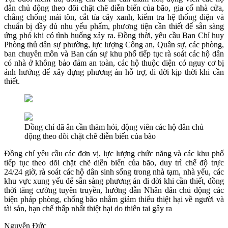
dân chủ động theo dõi chặt chẽ diễn biến của bão, gia cố nhà cửa,
chằng chống mái tôn, cắt tỉa cây xanh, kiểm tra hệ thống điện và
chuẩn bị đầy đủ nhu yếu phẩm, phương tiện cần thiết để sẵn sàng
ứng phó khi có tình huống xảy ra. Đồng thời, yêu cầu Ban Chỉ huy
Phòng thủ dân sự phường, lực lượng Công an, Quân sự, các phòng,
ban chuyên môn và Ban cán sự khu phố tiếp tục rà soát các hộ dân
có nhà ở không bảo đảm an toàn, các hộ thuộc diện có nguy cơ bị
ảnh hưởng để xây dựng phương án hỗ trợ, di dời kịp thời khi cần
thiết.
Đồng chí đã ân cần thăm hỏi, động viên các hộ dân chủ
động theo dõi chặt chẽ diễn biến của bão
Đồng chí yêu cầu các đơn vị, lực lượng chức năng và các khu phố
tiếp tục theo dõi chặt chẽ diễn biến của bão, duy trì chế độ trực
24/24 giờ, rà soát các hộ dân sinh sống trong nhà tạm, nhà yếu, các
khu vực xung yếu để sẵn sàng phương án di dời khi cần thiết, đồng
thời tăng cường tuyên truyền, hướng dẫn Nhân dân chủ động các
biện pháp phòng, chống bão nhằm giảm thiểu thiệt hại về người và
tài sản, hạn chế thấp nhất thiệt hại do thiên tai gây ra
Nguyễn Đức