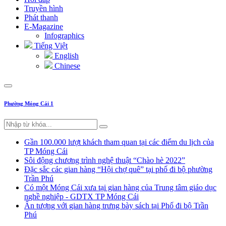
Truyền hình
Phát thanh
E-Magazine
Infographics
Tiếng Việt
English
Chinese
Phường Móng Cái 1
Gần 100.000 lượt khách tham quan tại các điểm du lịch của
TP Móng Cái
Sôi động chương trình nghệ thuật “Chào hè 2022”
Đặc sắc các gian hàng “Hội chợ quê” tại phố đi bộ phường
Trần Phú
Có một Móng Cái xưa tại gian hàng của Trung tâm giáo dục
nghề nghiệp - GDTX TP Móng Cái
Ấn tượng với gian hàng trưng bày sách tại Phố đi bộ Trần
Phú