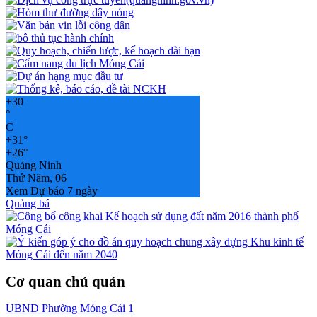
+
30
°
C
+
31°
+
26°
Quảng Ninh
Thứ Năm, 06
Xem Dự báo 7 ngày
Quảng bá
Cơ quan chủ quản
UBND Phường Móng Cái 1