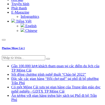
Truyền hình
Phát thanh
E-Magazine
Infographics
Tiếng Việt
English
Chinese
Phường Móng Cái 1
Gần 100.000 lượt khách tham quan tại các điểm du lịch của
TP Móng Cái
Sôi động chương trình nghệ thuật “Chào hè 2022”
Đặc sắc các gian hàng “Hội chợ quê” tại phố đi bộ phường
Trần Phú
Có một Móng Cái xưa tại gian hàng của Trung tâm giáo dục
nghề nghiệp - GDTX TP Móng Cái
Ấn tượng với gian hàng trưng bày sách tại Phố đi bộ Trần
Phú