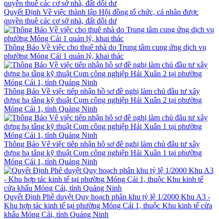
Quyết Định Về việc thành lập Hội đồng tổ chức, cá nhân được
quyền thuê các cơ sở nhà, đất dôi dư
Thông Báo Về việc cho thuê nhà do Trung tâm cung ứng dịch vụ
phường Móng Cái 1 quản lý, khai thác
Thông Báo Về việc tiếp nhận hồ sơ đề nghị làm chủ đầu tư xây
dựng hạ tầng kỹ thuật Cụm công nghiệp Hải Xuân 2 tại phường
Móng Cái 1, tỉnh Quảng Ninh
Thông Báo Vê việc tiêp nhận hô sơ đê nghị làm chủ đâu tư xây
dựng hạ tâng kỹ thuật Cụm công nghiệp Hải Xuân 1 tại phường
Móng Cái 1, tỉnh Quảng Ninh
Quyết Định Phê duyệt Quy hoạch phân khu tỷ lệ 1/2000 Khu A3 -
Khu hợp tác kinh tế tại phường Móng Cái 1, thuộc Khu kinh tế cửa
khẩu Móng Cái, tỉnh Quảng Ninh