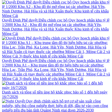
Quyết Định Phê duyệt Điều chỉnh cục bộ Quy hoạch phân khu tỷ lệ
1/2000 Khu A2 - Khu đô thị mở rộng tại các phường: Hải Yên,
Ninh Dương, Hải Hòa và xã Hải Xuân thuộc Khu kinh tế cửa khẩu
Móng Cái
Quyết Định Phê duyệt Điều chỉnh cục bộ Quy hoạch phân khu tỷ lệ
1/2000 Khu A1 – Khu trung tâm đô thị hiện hữu tại các phường:
Hòa Lạc, Trần Phú, Ka Long, Hải Yên, Ninh Dương, Hải Hòa và
xã Hải Xuân cũ (nay thuộc các phường Móng Cái 1, Móng Cái 2 và
Móng Cái 3) thuộc khu kinh tế cửa khẩu Móng Cái
Danh sách và tổng số tiền ủng hộ khắc phục bão số 1 đến hết ngày
16/7/2026