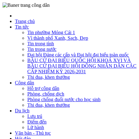
Trang chủ
Tin tức
Tin phường Móng Cái 1
Vì thành phố Xanh, Sạch, Đẹp
Tin trong tỉnh
Tin trong nước
Đại hội Đảng các cấp và Đại hội đại biểu toàn quốc
BẦU CỬ ĐẠI BIỂU QUỐC HỘI KHOÁ XVI VÀ
BẦU CỬ ĐẠI BIỂU HỘI ĐỒNG NHÂN DÂN CÁC
CẤP NHIỆM KỲ 2026-2031
Thi đua, khen thưởng
Công dân
Hỗ trợ công dân
Phòng, chống dịch
Phòng chống đuối nước cho học sinh
Thi đua, khen thưởng
Du lịch
Lưu trú
Điểm đến
Lữ hành
Văn bản - Thủ tục
Hỏi đáp