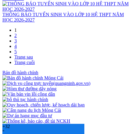
THÔNG BÁO TUYỂN SINH VÀO LỚP 10 HỆ THPT NĂM
HỌC 2026-2027
1
2
3
4
5
Trang sau
Trang cuối
Bản đồ hành chính
+
32
°