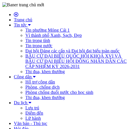
Trang chủ
Tin tức
Tin phường Móng Cái 1
Vì thành phố Xanh, Sạch, Đẹp
Tin trong tỉnh
Tin trong nước
Đại hội Đảng các cấp và Đại hội đại biểu toàn quốc
BẦU CỬ ĐẠI BIỂU QUỐC HỘI KHOÁ XVI VÀ
BẦU CỬ ĐẠI BIỂU HỘI ĐỒNG NHÂN DÂN CÁC
CẤP NHIỆM KỲ 2026-2031
Thi đua, khen thưởng
Công dân
Hỗ trợ công dân
Phòng, chống dịch
Phòng chống đuối nước cho học sinh
Thi đua, khen thưởng
Du lịch
Lưu trú
Điểm đến
Lữ hành
Văn bản - Thủ tục
Hỏi đáp