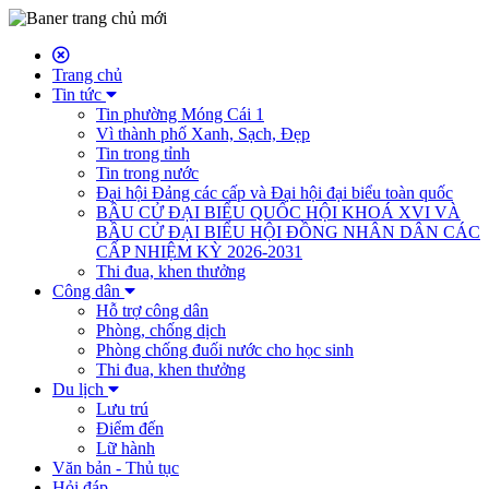
Trang chủ
Tin tức
Tin phường Móng Cái 1
Vì thành phố Xanh, Sạch, Đẹp
Tin trong tỉnh
Tin trong nước
Đại hội Đảng các cấp và Đại hội đại biểu toàn quốc
BẦU CỬ ĐẠI BIỂU QUỐC HỘI KHOÁ XVI VÀ
BẦU CỬ ĐẠI BIỂU HỘI ĐỒNG NHÂN DÂN CÁC
CẤP NHIỆM KỲ 2026-2031
Thi đua, khen thưởng
Công dân
Hỗ trợ công dân
Phòng, chống dịch
Phòng chống đuối nước cho học sinh
Thi đua, khen thưởng
Du lịch
Lưu trú
Điểm đến
Lữ hành
Văn bản - Thủ tục
Hỏi đáp