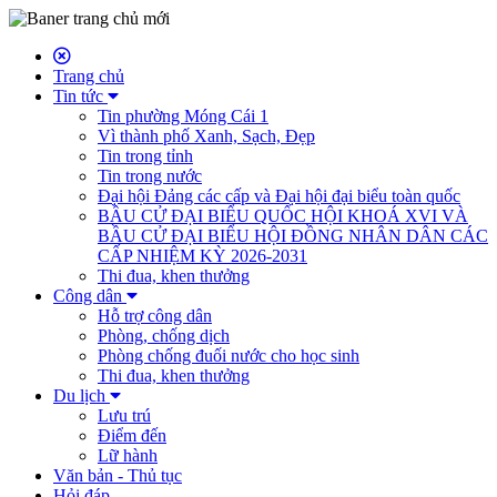
Trang chủ
Tin tức
Tin phường Móng Cái 1
Vì thành phố Xanh, Sạch, Đẹp
Tin trong tỉnh
Tin trong nước
Đại hội Đảng các cấp và Đại hội đại biểu toàn quốc
BẦU CỬ ĐẠI BIỂU QUỐC HỘI KHOÁ XVI VÀ
BẦU CỬ ĐẠI BIỂU HỘI ĐỒNG NHÂN DÂN CÁC
CẤP NHIỆM KỲ 2026-2031
Thi đua, khen thưởng
Công dân
Hỗ trợ công dân
Phòng, chống dịch
Phòng chống đuối nước cho học sinh
Thi đua, khen thưởng
Du lịch
Lưu trú
Điểm đến
Lữ hành
Văn bản - Thủ tục
Hỏi đáp