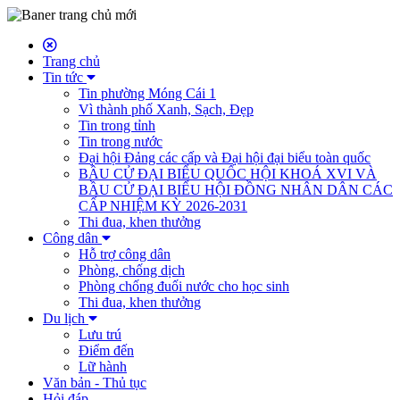
Trang chủ
Tin tức
Tin phường Móng Cái 1
Vì thành phố Xanh, Sạch, Đẹp
Tin trong tỉnh
Tin trong nước
Đại hội Đảng các cấp và Đại hội đại biểu toàn quốc
BẦU CỬ ĐẠI BIỂU QUỐC HỘI KHOÁ XVI VÀ
BẦU CỬ ĐẠI BIỂU HỘI ĐỒNG NHÂN DÂN CÁC
CẤP NHIỆM KỲ 2026-2031
Thi đua, khen thưởng
Công dân
Hỗ trợ công dân
Phòng, chống dịch
Phòng chống đuối nước cho học sinh
Thi đua, khen thưởng
Du lịch
Lưu trú
Điểm đến
Lữ hành
Văn bản - Thủ tục
Hỏi đáp