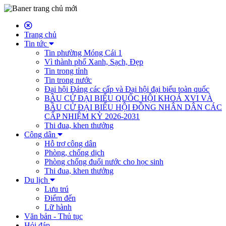
Trang chủ
Tin tức
Tin phường Móng Cái 1
Vì thành phố Xanh, Sạch, Đẹp
Tin trong tỉnh
Tin trong nước
Đại hội Đảng các cấp và Đại hội đại biểu toàn quốc
BẦU CỬ ĐẠI BIỂU QUỐC HỘI KHOÁ XVI VÀ
BẦU CỬ ĐẠI BIỂU HỘI ĐỒNG NHÂN DÂN CÁC
CẤP NHIỆM KỲ 2026-2031
Thi đua, khen thưởng
Công dân
Hỗ trợ công dân
Phòng, chống dịch
Phòng chống đuối nước cho học sinh
Thi đua, khen thưởng
Du lịch
Lưu trú
Điểm đến
Lữ hành
Văn bản - Thủ tục
Hỏi đáp