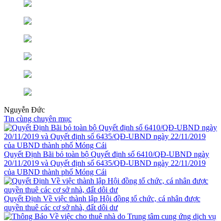
Nguyễn Đức
Tin cùng chuyên mục
Quyết Định Bãi bỏ toàn bộ Quyết định số 6410/QĐ-UBND ngày
20/11/2019 và Quyết định số 6435/QĐ-UBND ngày 22/11/2019
của UBND thành phố Móng Cái
Quyết Định Về việc thành lập Hội đồng tổ chức, cá nhân được
quyền thuê các cơ sở nhà, đất dôi dư