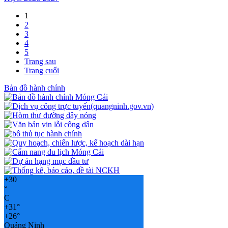
1
2
3
4
5
Trang sau
Trang cuối
Bản đồ hành chính
+
30
°
C
+
31°
+
26°
Quảng Ninh