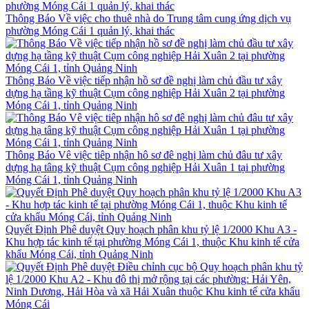
Thông Báo Về việc cho thuê nhà do Trung tâm cung ứng dịch vụ
phường Móng Cái 1 quản lý, khai thác
Thông Báo Về việc tiếp nhận hồ sơ đề nghị làm chủ đầu tư xây
dựng hạ tầng kỹ thuật Cụm công nghiệp Hải Xuân 2 tại phường
Móng Cái 1, tỉnh Quảng Ninh
Thông Báo Vê việc tiêp nhận hô sơ đê nghị làm chủ đâu tư xây
dựng hạ tâng kỹ thuật Cụm công nghiệp Hải Xuân 1 tại phường
Móng Cái 1, tỉnh Quảng Ninh
Quyết Định Phê duyệt Quy hoạch phân khu tỷ lệ 1/2000 Khu A3 -
Khu hợp tác kinh tế tại phường Móng Cái 1, thuộc Khu kinh tế cửa
khẩu Móng Cái, tỉnh Quảng Ninh