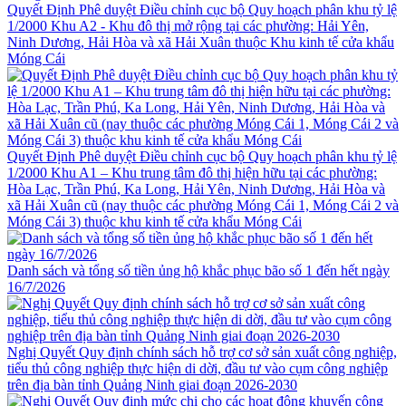
Quyết Định Phê duyệt Điều chỉnh cục bộ Quy hoạch phân khu tỷ lệ
1/2000 Khu A2 - Khu đô thị mở rộng tại các phường: Hải Yên,
Ninh Dương, Hải Hòa và xã Hải Xuân thuộc Khu kinh tế cửa khẩu
Móng Cái
Quyết Định Phê duyệt Điều chỉnh cục bộ Quy hoạch phân khu tỷ lệ
1/2000 Khu A1 – Khu trung tâm đô thị hiện hữu tại các phường:
Hòa Lạc, Trần Phú, Ka Long, Hải Yên, Ninh Dương, Hải Hòa và
xã Hải Xuân cũ (nay thuộc các phường Móng Cái 1, Móng Cái 2 và
Móng Cái 3) thuộc khu kinh tế cửa khẩu Móng Cái
Danh sách và tổng số tiền ủng hộ khắc phục bão số 1 đến hết ngày
16/7/2026
Nghị Quyết Quy định chính sách hỗ trợ cơ sở sản xuất công nghiệp,
tiểu thủ công nghiệp thực hiện di dời, đầu tư vào cụm công nghiệp
trên địa bàn tỉnh Quảng Ninh giai đoạn 2026-2030