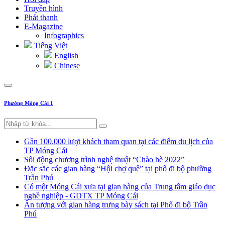
Truyền hình
Phát thanh
E-Magazine
Infographics
Tiếng Việt
English
Chinese
Phường Móng Cái 1
Gần 100.000 lượt khách tham quan tại các điểm du lịch của
TP Móng Cái
Sôi động chương trình nghệ thuật “Chào hè 2022”
Đặc sắc các gian hàng “Hội chợ quê” tại phố đi bộ phường
Trần Phú
Có một Móng Cái xưa tại gian hàng của Trung tâm giáo dục
nghề nghiệp - GDTX TP Móng Cái
Ấn tượng với gian hàng trưng bày sách tại Phố đi bộ Trần
Phú