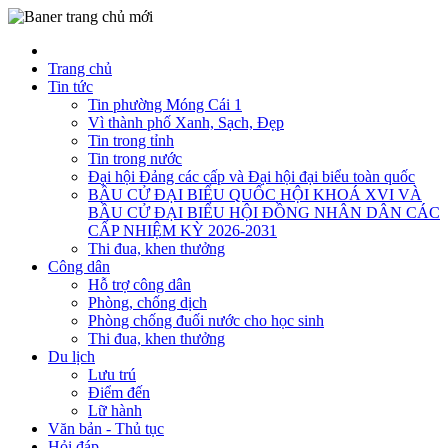
Trang chủ
Tin tức
Tin phường Móng Cái 1
Vì thành phố Xanh, Sạch, Đẹp
Tin trong tỉnh
Tin trong nước
Đại hội Đảng các cấp và Đại hội đại biểu toàn quốc
BẦU CỬ ĐẠI BIỂU QUỐC HỘI KHOÁ XVI VÀ
BẦU CỬ ĐẠI BIỂU HỘI ĐỒNG NHÂN DÂN CÁC
CẤP NHIỆM KỲ 2026-2031
Thi đua, khen thưởng
Công dân
Hỗ trợ công dân
Phòng, chống dịch
Phòng chống đuối nước cho học sinh
Thi đua, khen thưởng
Du lịch
Lưu trú
Điểm đến
Lữ hành
Văn bản - Thủ tục
Hỏi đáp