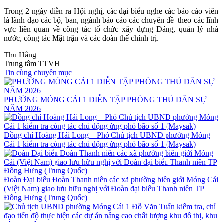
Trong 2 ngày diễn ra Hội nghị, các đại biểu nghe các báo cáo viên
là lãnh đạo các bộ, ban, ngành báo cáo các chuyên đề theo các lĩnh
vực liên quan về công tác tổ chức xây dựng Đảng, quản lý nhà
nước, công tác Mặt trận và các đoàn thể chính trị.
Thu Hằng
Trung tâm TTVH
Tin cùng chuyên mục
PHƯỜNG MÓNG CÁI 1 DIỄN TẬP PHÒNG THỦ DÂN SỰ
NĂM 2026
Đồng chí Hoàng Hải Long – Phó Chủ tịch UBND phường Móng
Cái 1 kiểm tra công tác chủ động ứng phó bão số 1 (Maysak)
Đoàn Đại biểu Đoàn Thanh niên các xã phường biên giới Móng Cái
(Việt Nam) giao lưu hữu nghị với Đoàn đại biểu Thanh niên TP
Đông Hưng (Trung Quốc)