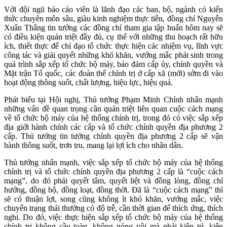
Với đội ngũ báo cáo viên là lãnh đạo các ban, bộ, ngành có kiến
thức chuyên môn sâu, giàu kinh nghiệm thực tiễn, đồng chí Nguyễn
Xuân Thắng tin tưởng các đồng chí tham gia tập huấn hôm nay sẽ
có điều kiện quán triệt đầy đủ, cụ thể với những thu hoạch rất hữu
ích, thiết thực để chỉ đạo tổ chức thực hiện các nhiệm vụ, lĩnh vực
công tác và giải quyết những khó khăn, vướng mắc phát sinh trong
quá trình sắp xếp tổ chức bộ máy, bảo đảm cấp ủy, chính quyền và
Mặt trận Tổ quốc, các đoàn thể chính trị ở cấp xã (mới) sớm đi vào
hoạt động thông suốt, chất lượng, hiệu lực, hiệu quả.
Phát biểu tại Hội nghị, Thủ tướng Phạm Minh Chính nhấn mạnh
những vấn đề quan trọng cần quán triệt liên quan cuộc cách mạng
về tổ chức bộ máy của hệ thống chính trị, trong đó có việc sắp xếp
địa giới hành chính các cấp và tổ chức chính quyền địa phương 2
cấp. Thủ tướng tin tưởng chính quyền địa phương 2 cấp sẽ vận
hành thông suốt, trơn tru, mang lại lợi ích cho nhân dân.
Thủ tướng nhấn mạnh, việc sắp xếp tổ chức bộ máy của hệ thống
chính trị và tổ chức chính quyền địa phương 2 cấp là “cuộc cách
mạng”, do đó phải quyết tâm, quyết liệt và đồng lòng, đồng chí
hướng, đồng bộ, đồng loạt, đồng thời. Đã là “cuộc cách mạng” thì
sẽ có thuận lợi, song cũng không ít khó khăn, vướng mắc, việc
chuyển trạng thái thường có độ trễ, cần thời gian để thích ứng, thích
nghi. Do đó, việc thực hiện sắp xếp tổ chức bộ máy của hệ thống
chính trị không cầu toàn, không nóng vội mà phải kiên trì, kiên