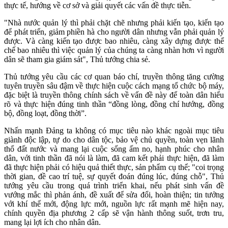
thực tế, hướng về cơ sở và giải quyết các vấn đề thực tiễn.
"Nhà nước quản lý thì phải chặt chẽ nhưng phải kiến tạo, kiến tạo
để phát triển, giảm phiền hà cho người dân nhưng vẫn phải quản lý
được. Và càng kiến tạo được bao nhiêu, càng xây dựng được thể
chế bao nhiêu thì việc quản lý của chúng ta càng nhàn hơn vì người
dân sẽ tham gia giám sát", Thủ tướng chia sẻ.
Thủ tướng yêu cầu các cơ quan báo chí, truyền thông tăng cường
tuyên truyền sâu đậm về thực hiện cuộc cách mạng tổ chức bộ máy,
đặc biệt là truyền thông chính sách về vấn đề này để toàn dân hiểu
rõ và thực hiện đúng tinh thần “đồng lòng, đồng chí hướng, đồng
bộ, đồng loạt, đồng thời”.
Nhấn mạnh Đảng ta không có mục tiêu nào khác ngoài mục tiêu
giành độc lập, tự do cho dân tộc, bảo vệ chủ quyền, toàn vẹn lãnh
thổ đất nước và mang lại cuộc sống ấm no, hạnh phúc cho nhân
dân, với tinh thần đã nói là làm, đã cam kết phải thực hiện, đã làm
đã thực hiện phải có hiệu quả thiết thực, sản phẩm cụ thể; "coi trọng
thời gian, đề cao trí tuệ, sự quyết đoán đúng lúc, đúng chỗ", Thủ
tướng yêu cầu trong quá trình triển khai, nếu phát sinh vấn đề
vướng mắc thì phản ánh, đề xuất để sửa đổi, hoàn thiện; tin tưởng
với khí thế mới, động lực mới, nguồn lực rất mạnh mẽ hiện nay,
chính quyền địa phương 2 cấp sẽ vận hành thông suốt, trơn tru,
mang lại lợi ích cho nhân dân.