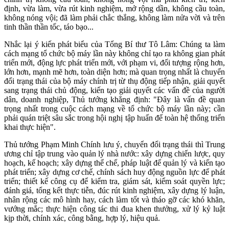
định, vừa làm, vừa rút kinh nghiệm, mở rộng dần, không cầu toàn,
không nóng vội; đã làm phải chắc thắng, không làm nửa vời và trên
tinh thần thần tốc, táo bạo...
Nhắc lại ý kiến phát biểu của Tổng Bí thư Tô Lâm: Chúng ta làm
cách mạng tổ chức bộ máy lần này không chỉ tạo ra không gian phát
triển mới, động lực phát triển mới, với phạm vi, đối tượng rộng hơn,
lớn hơn, mạnh mẽ hơn, toàn diện hơn; mà quan trọng nhất là chuyển
đổi trạng thái của bộ máy chính trị từ thụ động tiếp nhận, giải quyết
sang trạng thái chủ động, kiến tạo giải quyết các vấn đề của người
dân, doanh nghiệp, Thủ tướng khẳng định: "Đây là vấn đề quan
trọng nhất trong cuộc cách mạng về tổ chức bộ máy lần này; cần
phải quán triệt sâu sắc trong hội nghị tập huấn để toàn hệ thống triển
khai thực hiện".
Thủ tướng Phạm Minh Chính lưu ý, chuyển đổi trạng thái thì Trung
ương chỉ tập trung vào quản lý nhà nước: xây dựng chiến lược, quy
hoạch, kế hoạch; xây dựng thể chế, pháp luật để quản lý và kiến tạo
phát triển; xây dựng cơ chế, chính sách huy động nguồn lực để phát
triển; thiết kế công cụ để kiểm tra, giám sát, kiểm soát quyền lực;
đánh giá, tổng kết thực tiễn, đúc rút kinh nghiệm, xây dựng lý luận,
nhân rộng các mô hình hay, cách làm tốt và tháo gỡ các khó khăn,
vướng mắc; thực hiện công tác thi đua khen thưởng, xử lý kỷ luật
kịp thời, chính xác, công bằng, hợp lý, hiệu quả.