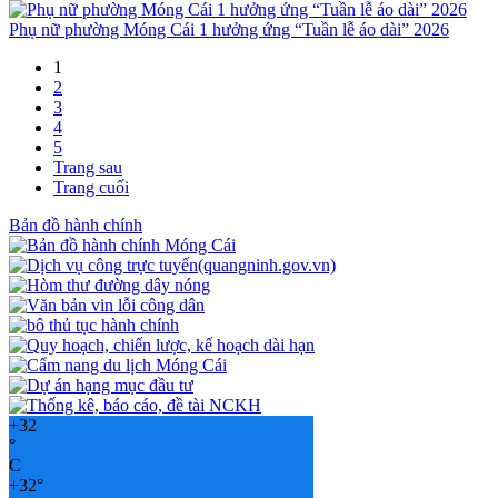
Phụ nữ phường Móng Cái 1 hưởng ứng “Tuần lễ áo dài” 2026
1
2
3
4
5
Trang sau
Trang cuối
Bản đồ hành chính
+
32
°
C
+
32°