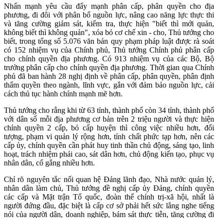
Nhấn mạnh yêu cầu đẩy mạnh phân cấp, phân quyền cho địa
phương, đi đôi với phân bổ nguồn lực, nâng cao năng lực thực thi
và tăng cường giám sát, kiểm tra, thực hiện "biết thì mới quản,
không biết thì không quản", xóa bỏ cơ chế xin - cho, Thủ tướng cho
biết, trong tổng số 5.076 văn bản quy phạm pháp luật được rà soát
có 152 nhiệm vụ của Chính phủ, Thủ tướng Chính phủ phân cấp
cho chính quyền địa phương. Có 913 nhiệm vụ của các Bộ, Bộ
trưởng phân cấp cho chính quyền địa phương. Thời gian qua Chính
phủ đã ban hành 28 nghị định về phân cấp, phân quyền, phân định
thẩm quyền theo ngành, lĩnh vực, gắn với đảm bảo nguồn lực, cải
cách thủ tục hành chính mạnh mẽ hơn.
Thủ tướng cho rằng khi từ 63 tỉnh, thành phố còn 34 tỉnh, thành phố
với dân số mỗi địa phương cơ bản trên 2 triệu người và thực hiện
chính quyền 2 cấp, bỏ cấp huyện thì công việc nhiều hơn, đối
tượng, phạm vi quản lý rộng hơn, tính chất phức tạp hơn, nên các
cấp ủy, chính quyền cần phát huy tinh thần chủ động, sáng tạo, linh
hoạt, trách nhiệm phải cao, sát dân hơn, chủ động kiến tạo, phục vụ
nhân dân, cố gắng nhiều hơn.
Chỉ rõ nguyên tắc nối quan hệ Đảng lãnh đạo, Nhà nước quản lý,
nhân dân làm chủ, Thủ tướng đề nghị cấp ủy Đảng, chính quyền
các cấp và Mặt trận Tổ quốc, đoàn thể chính trị-xã hội, nhất là
người đứng đầu, đặc biệt là cấp cơ sở phải hết sức lắng nghe tiếng
nói của người dân, doanh nghiệp, bám sát thực tiễn, tăng cường đi