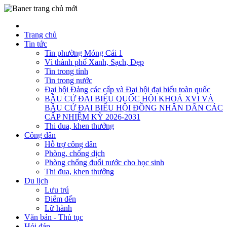
Trang chủ
Tin tức
Tin phường Móng Cái 1
Vì thành phố Xanh, Sạch, Đẹp
Tin trong tỉnh
Tin trong nước
Đại hội Đảng các cấp và Đại hội đại biểu toàn quốc
BẦU CỬ ĐẠI BIỂU QUỐC HỘI KHOÁ XVI VÀ
BẦU CỬ ĐẠI BIỂU HỘI ĐỒNG NHÂN DÂN CÁC
CẤP NHIỆM KỲ 2026-2031
Thi đua, khen thưởng
Công dân
Hỗ trợ công dân
Phòng, chống dịch
Phòng chống đuối nước cho học sinh
Thi đua, khen thưởng
Du lịch
Lưu trú
Điểm đến
Lữ hành
Văn bản - Thủ tục
Hỏi đáp