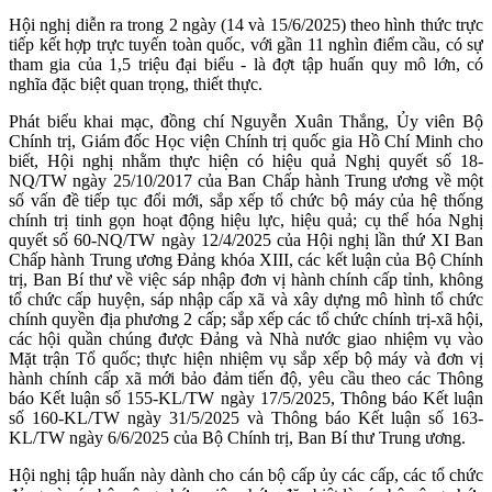
Hội nghị diễn ra trong 2 ngày (14 và 15/6/2025) theo hình thức trực
tiếp kết hợp trực tuyến toàn quốc, với gần 11 nghìn điểm cầu, có sự
tham gia của 1,5 triệu đại biểu - là đợt tập huấn quy mô lớn, có
nghĩa đặc biệt quan trọng, thiết thực.
Phát biểu khai mạc, đồng chí Nguyễn Xuân Thắng, Ủy viên Bộ
Chính trị, Giám đốc Học viện Chính trị quốc gia Hồ Chí Minh cho
biết, Hội nghị nhằm thực hiện có hiệu quả Nghị quyết số 18-
NQ/TW ngày 25/10/2017 của Ban Chấp hành Trung ương về một
số vấn đề tiếp tục đổi mới, sắp xếp tổ chức bộ máy của hệ thống
chính trị tinh gọn hoạt động hiệu lực, hiệu quả; cụ thể hóa Nghị
quyết số 60-NQ/TW ngày 12/4/2025 của Hội nghị lần thứ XI Ban
Chấp hành Trung ương Đảng khóa XIII, các kết luận của Bộ Chính
trị, Ban Bí thư về việc sáp nhập đơn vị hành chính cấp tỉnh, không
tổ chức cấp huyện, sáp nhập cấp xã và xây dựng mô hình tổ chức
chính quyền địa phương 2 cấp; sắp xếp các tổ chức chính trị-xã hội,
các hội quần chúng được Đảng và Nhà nước giao nhiệm vụ vào
Mặt trận Tổ quốc; thực hiện nhiệm vụ sắp xếp bộ máy và đơn vị
hành chính cấp xã mới bảo đảm tiến độ, yêu cầu theo các Thông
báo Kết luận số 155-KL/TW ngày 17/5/2025, Thông báo Kết luận
số 160-KL/TW ngày 31/5/2025 và Thông báo Kết luận số 163-
KL/TW ngày 6/6/2025 của Bộ Chính trị, Ban Bí thư Trung ương.
Hội nghị tập huấn này dành cho cán bộ cấp ủy các cấp, các tổ chức