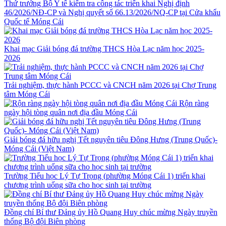
Thứ trưởng Bộ Y tế kiểm tra công tác triển khai Nghị định
46/2026/NĐ-CP và Nghị quyết số 66.13/2026/NQ-CP tại Cửa khẩu
Quốc tế Móng Cái
Khai mạc Giải bóng đá trường THCS Hòa Lạc năm học 2025-
2026
Trải nghiệm, thực hành PCCC và CNCH năm 2026 tại Chợ Trung
tâm Móng Cái
Rộn ràng
ngày hội tòng quân nơi địa đầu Móng Cái
Giải bóng đá hữu nghị Tết nguyên tiêu Đông Hưng (Trung Quốc)-
Móng Cái (Việt Nam)
Trường Tiểu học Lý Tự Trọng (phường Móng Cái 1) triển khai
chương trình uống sữa cho học sinh tại trường
Đồng chí Bí thư Đảng ủy Hồ Quang Huy chúc mừng Ngày truyền
thống Bộ đội Biên phòng