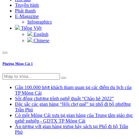
Truyền hình
Phát thanh
E-Magazine
Infographics
Tiếng Việt
English
Chinese
Phường Móng Cái 1
Gần 100.000 lượt khách tham quan tại các điểm du lịch của
TP Móng Cái
Sôi động chương trình nghệ thuật “Chào hè 2022”
Đặc sắc các gian hàng “Hội chợ quê” tại phố đi bộ phường
Trần Phú
Có một Móng Cái xưa tại gian hàng của Trung tâm giáo dục
nghề nghiệp - GDTX TP Móng Cái
Ấn tượng với gian hàng trưng bày sách tại Phố đi bộ Trần
Phú