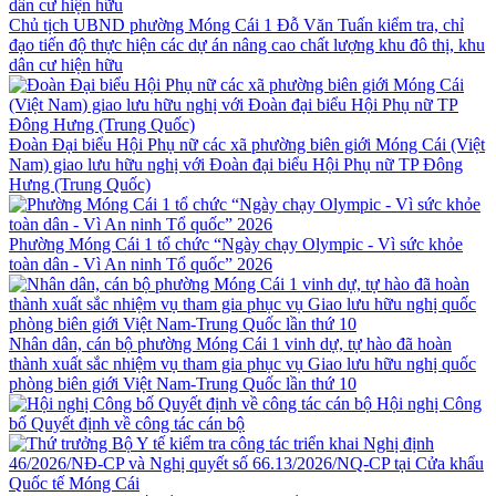
Chủ tịch UBND phường Móng Cái 1 Đỗ Văn Tuấn kiểm tra, chỉ
đạo tiến độ thực hiện các dự án nâng cao chất lượng khu đô thị, khu
dân cư hiện hữu
Đoàn Đại biểu Hội Phụ nữ các xã phường biên giới Móng Cái (Việt
Nam) giao lưu hữu nghị với Đoàn đại biểu Hội Phụ nữ TP Đông
Hưng (Trung Quốc)
Phường Móng Cái 1 tổ chức “Ngày chạy Olympic - Vì sức khỏe
toàn dân - Vì An ninh Tổ quốc” 2026
Nhân dân, cán bộ phường Móng Cái 1 vinh dự, tự hào đã hoàn
thành xuất sắc nhiệm vụ tham gia phục vụ Giao lưu hữu nghị quốc
phòng biên giới Việt Nam-Trung Quốc lần thứ 10
Hội nghị Công
bố Quyết định về công tác cán bộ