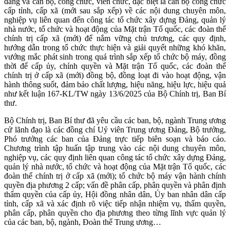
đảng và cán bộ, công chức, viên chức, đặc biệt là cán bộ công chức
cấp tỉnh, cấp xã (mới sau sắp xếp) về các nội dung chuyên môn,
nghiệp vụ liên quan đến công tác tổ chức xây dựng Đảng, quản lý
nhà nước, tổ chức và hoạt động của Mặt trận Tổ quốc, các đoàn thể
chính trị cấp xã (mới) để nắm vững chủ trương, các quy định,
hướng dẫn trong tổ chức thực hiện và giải quyết những khó khăn,
vướng mắc phát sinh trong quá trình sắp xếp tổ chức bộ máy, đồng
thời để cấp ủy, chính quyền và Mặt trận Tổ quốc, các đoàn thể
chính trị ở cấp xã (mới) đồng bộ, đồng loạt đi vào hoạt động, vận
hành thông suốt, đảm bảo chất lượng, hiệu năng, hiệu lực, hiệu quả
như kết luận 167-KL/TW ngày 13/6/2025 của Bộ Chính trị, Ban Bí
thư.
Bộ Chính trị, Ban Bí thư đã yêu cầu các ban, bộ, ngành Trung ương
cử lãnh đạo là các đồng chí Uỷ viên Trung ương Đảng, Bộ trưởng,
Phó trưởng các ban của Đảng trực tiếp biên soạn và báo cáo.
Chương trình tập huấn tập trung vào các nội dung chuyên môn,
nghiệp vụ, các quy định liên quan công tác tổ chức xây dựng Đảng,
quản lý nhà nước, tổ chức và hoạt động của Mặt trận Tổ quốc, các
đoàn thể chính trị ở cấp xã (mới); tổ chức bộ máy vận hành chính
quyền địa phương 2 cấp; vấn đề phân cấp, phân quyền và phân định
thẩm quyền của cấp ủy, Hội đồng nhân dân, Ủy ban nhân dân cấp
tỉnh, cấp xã và xác định rõ việc tiếp nhận nhiệm vụ, thẩm quyền,
phân cấp, phân quyền cho địa phương theo từng lĩnh vực quản lý
của các ban, bộ, ngành, Đoàn thể Trung ương…