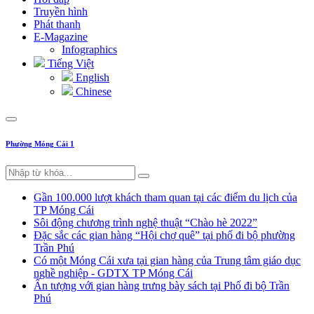
Truyền hình
Phát thanh
E-Magazine
Infographics
Tiếng Việt
English
Chinese
Phường Móng Cái 1
Gần 100.000 lượt khách tham quan tại các điểm du lịch của
TP Móng Cái
Sôi động chương trình nghệ thuật “Chào hè 2022”
Đặc sắc các gian hàng “Hội chợ quê” tại phố đi bộ phường
Trần Phú
Có một Móng Cái xưa tại gian hàng của Trung tâm giáo dục
nghề nghiệp - GDTX TP Móng Cái
Ấn tượng với gian hàng trưng bày sách tại Phố đi bộ Trần
Phú