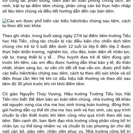
trợ công tác phân luồng, đảm bảo an toàn phòng chống dịch, an
ninh, trật tự tại điểm tiêm chủng, phân công cán bộ thực hiện nhập
số liệu tiêm chủng và điều tiết hướng dẫn đến các bàn tiêm.
Theo ghi nhận, trong buổi sáng ngày 27/4 tại điểm tiêm trường Tiểu
học Hải Tiến, công tác chuẩn bị các điều kiện cho chiến dịch tiêm
chủng cho trẻ từ 5 tuổi đến dưới 12 tuổi từ lớp 6 đến lớp 2 được
thực hiện khẩn trương, nghiêm túc, chu đáo, toàn diện về nhân lực,
vật tư, trang thiết bị y tế… Phụ huynh đưa trẻ đi tiêm đúng giờ;
trước khi tiêm, các em đều được hướng dẫn khai báo y tế, đo thân
nhiệt, khám sàng lọc, tư vấn chi tiết về loại vắc-xin; được phổ biến
các biểu hiện/triệu chứng sau tiêm, cách tự theo dõi sức khỏe và số
điện thoại cần liên hệ khi có dấu hiệu bất thường và theo dõi sau
tiêm đủ 30 phút trước khi rời khỏi điểm tiêm.
Cô giáo Nguyễn Thúy Vượng, Hiệu trưởng Trường Tiểu học Hải
Tiến cho biết: Để đảm bảo an toàn tiêm chủng, nhà trường đã khảo
sát nguyện vọng của cha mẹ học sinh trong toàn trường; đồng thời,
gửi hướng dẫn cụ thể tới cha mẹ học sinh và học sinh, các quy trình
chuẩn bị cần thiết trước khi tiêm cũng như quá trình theo dõi sau
tiêm. Bên cạnh đó, ban lãnh đạo nhà trường cũng phân công bố trí
nhân lực cụ thể từng nhiệm vụ và chuẩn bị các phương án cho đội
ngũ cán bộ, giáo viên, nhân viên phục vụ. Nhà trường cũng bố trí