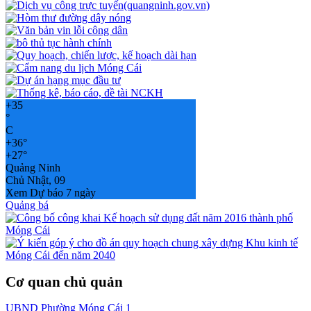
+
35
°
C
+
36°
+
27°
Quảng Ninh
Chủ Nhật, 09
Xem Dự báo 7 ngày
Quảng bá
Cơ quan chủ quản
UBND Phường Móng Cái 1