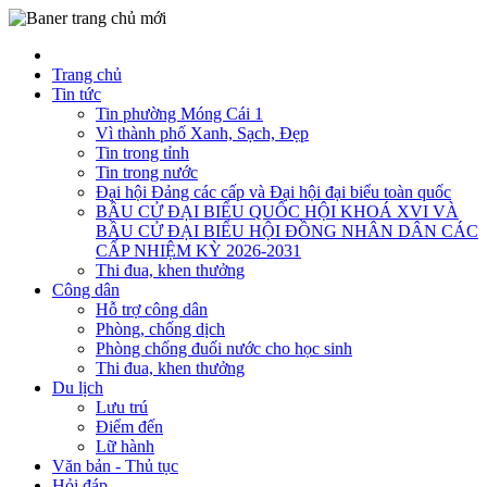
Trang chủ
Tin tức
Tin phường Móng Cái 1
Vì thành phố Xanh, Sạch, Đẹp
Tin trong tỉnh
Tin trong nước
Đại hội Đảng các cấp và Đại hội đại biểu toàn quốc
BẦU CỬ ĐẠI BIỂU QUỐC HỘI KHOÁ XVI VÀ
BẦU CỬ ĐẠI BIỂU HỘI ĐỒNG NHÂN DÂN CÁC
CẤP NHIỆM KỲ 2026-2031
Thi đua, khen thưởng
Công dân
Hỗ trợ công dân
Phòng, chống dịch
Phòng chống đuối nước cho học sinh
Thi đua, khen thưởng
Du lịch
Lưu trú
Điểm đến
Lữ hành
Văn bản - Thủ tục
Hỏi đáp