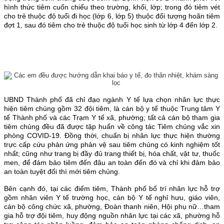
hình thức tiêm cuốn chiếu theo trường, khối, lớp; trong đó tiêm vét
cho trẻ thuộc độ tuổi đi học (lớp 6, lớp 5) thuộc đối tượng hoãn tiêm
đợt 1, sau đó tiêm cho trẻ thuộc độ tuổi học sinh từ lớp 4 đến lớp 2.
UBND Thành phố đã chỉ đạo ngành Y tế lựa chọn nhân lực thực
hiện tiêm chủng gồm 32 đội tiêm, là cán bộ y tế thuộc Trung tâm Y
tế Thành phố và các Trạm Y tế xã, phường; tất cả cán bộ tham gia
tiêm chủng đều đã được tập huấn về công tác Tiêm chủng vắc xin
phòng COVID-19. Đồng thời, chuẩn bị nhân lực thực hiện thường
trực cấp cứu phản ứng phản vệ sau tiêm chủng có kinh nghiệm tốt
nhất; cũng như trang bị đầy đủ trang thiết bị, hóa chất, vật tư, thuốc
men, để đảm bảo tiêm đến đâu an toàn đến đó và chỉ khi đảm bảo
an toàn tuyệt đối thì mới tiêm chủng.
Bên cạnh đó, tại các điểm tiêm, Thành phố bố trí nhân lực hỗ trợ
gồm nhân viên Y tế trường học, cán bộ Y tế nghỉ hưu, giáo viên,
cán bộ công chức xã, phường, Đoàn thanh niên, Hội phụ nữ…tham
gia hỗ trợ đội tiêm, huy động nguồn nhân lực tại các xã, phường hỗ