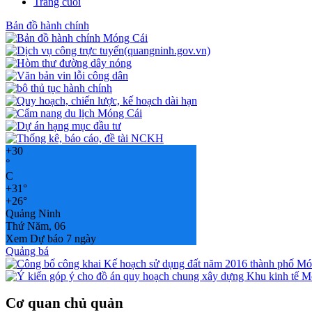
Trang cuối
Bản đồ hành chính
+
30
°
C
+
31°
+
26°
Quảng Ninh
Thứ Năm, 06
Xem Dự báo 7 ngày
Quảng bá
Cơ quan chủ quản