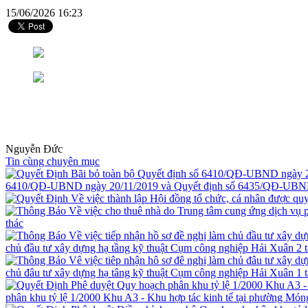
15/06/2026 16:23
Nguyễn Đức
Tin cùng chuyên mục
6410/QĐ-UBND ngày 20/11/2019 và Quyết định số 6435/QĐ-UBND
thác
chủ đầu tư xây dựng hạ tầng kỹ thuật Cụm công nghiệp Hải Xuân 2 
chủ đâu tư xây dựng hạ tâng kỹ thuật Cụm công nghiệp Hải Xuân 1 
phân khu tỷ lệ 1/2000 Khu A3 - Khu hợp tác kinh tế tại phường Món