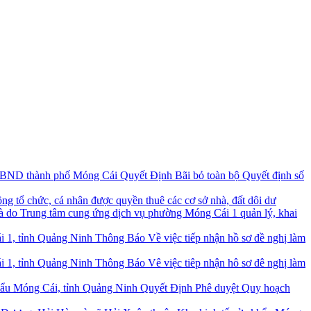
Quyết Định Bãi bỏ toàn bộ Quyết định số
ng tổ chức, cá nhân được quyền thuê các cơ sở nhà, đất dôi dư
à do Trung tâm cung ứng dịch vụ phường Móng Cái 1 quản lý, khai
Thông Báo Về việc tiếp nhận hồ sơ đề nghị làm
Thông Báo Vê việc tiêp nhận hô sơ đê nghị làm
Quyết Định Phê duyệt Quy hoạch