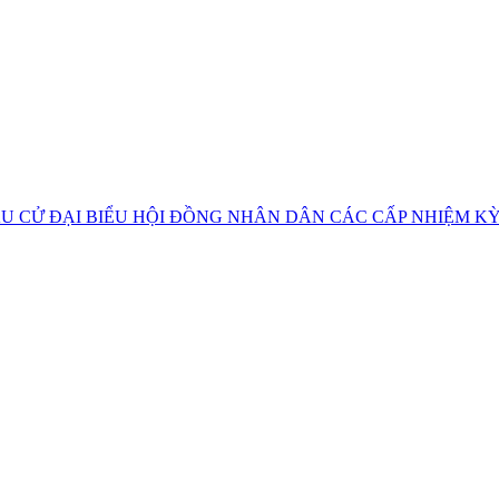
U CỬ ĐẠI BIỂU HỘI ĐỒNG NHÂN DÂN CÁC CẤP NHIỆM KỲ 