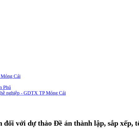
P Móng Cái
ần Phú
 nghề nghiệp - GDTX TP Móng Cái
đối với dự thảo Đề án thành lập, sắp xếp, 