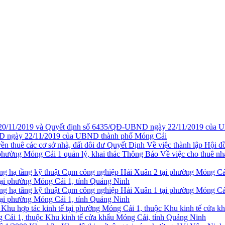
 ngày 22/11/2019 của UBND thành phố Móng Cái
Quyết Định Về việc thành lập Hội đồ
Thông Báo Về việc cho thuê nh
tại phường Móng Cái 1, tỉnh Quảng Ninh
tại phường Móng Cái 1, tỉnh Quảng Ninh
g Cái 1, thuộc Khu kinh tế cửa khẩu Móng Cái, tỉnh Quảng Ninh