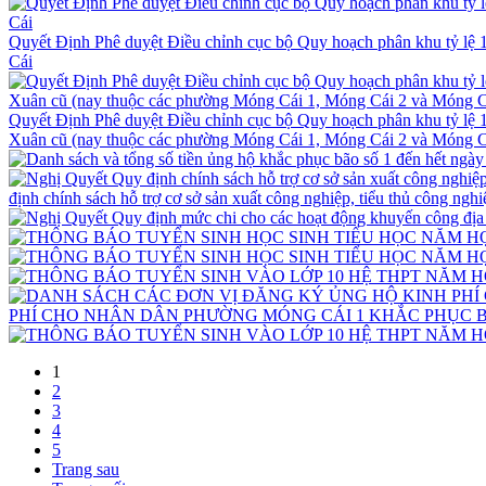
Quyết Định Phê duyệt Điều chỉnh cục bộ Quy hoạch phân khu tỷ lệ 
Cái
Quyết Định Phê duyệt Điều chỉnh cục bộ Quy hoạch phân khu tỷ lệ 
Xuân cũ (nay thuộc các phường Móng Cái 1, Móng Cái 2 và Móng Cá
định chính sách hỗ trợ cơ sở sản xuất công nghiệp, tiểu thủ công ngh
PHÍ CHO NHÂN DÂN PHƯỜNG MÓNG CÁI 1 KHẮC PHỤC B
1
2
3
4
5
Trang sau