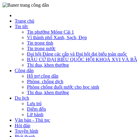
Trang chủ
Tin tức
Tin phường Móng Cái 1
Vì thành phố Xanh, Sạch, Đẹp
Tin trong tỉnh
Tin trong nước
Đại hội Đảng các cấp và Đại hội đại biểu toàn quốc
BẦU CỬ ĐẠI BIỂU QUỐC HỘI KHOÁ XVI VÀ BẦ
Thi đua, khen thưởng
Công dân
Hỗ trợ công dân
Phòng, chống dịch
Phòng chống đuối nước cho học sinh
Thi đua, khen thưởng
Du lịch
Lưu trú
Điểm đến
Lữ hành
Văn bản - Thủ tục
Hỏi đáp
Truyền hình
Phát thanh