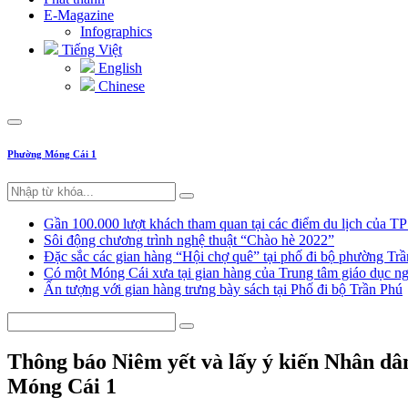
E-Magazine
Infographics
Tiếng Việt
English
Chinese
Phường Móng Cái 1
Gần 100.000 lượt khách tham quan tại các điểm du lịch của T
Sôi động chương trình nghệ thuật “Chào hè 2022”
Đặc sắc các gian hàng “Hội chợ quê” tại phố đi bộ phường Tr
Có một Móng Cái xưa tại gian hàng của Trung tâm giáo dục
Ấn tượng với gian hàng trưng bày sách tại Phố đi bộ Trần Phú
Thông báo Niêm yết và lấy ý kiến Nhân dân 
Móng Cái 1