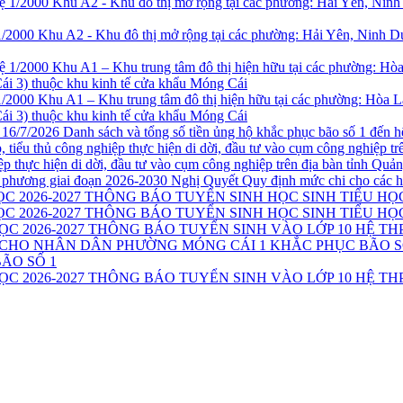
1/2000 Khu A2 - Khu đô thị mở rộng tại các phường: Hải Yên, Ninh 
1/2000 Khu A1 – Khu trung tâm đô thị hiện hữu tại các phường: Hòa 
i 3) thuộc khu kinh tế cửa khẩu Móng Cái
Danh sách và tổng số tiền ủng hộ khắc phục bão số 1 đến h
iệp thực hiện di dời, đầu tư vào cụm công nghiệp trên địa bàn tỉnh Qu
Nghị Quyết Quy định mức chi cho các h
THÔNG BÁO TUYỂN SINH HỌC SINH TIỂU HỌC
THÔNG BÁO TUYỂN SINH HỌC SINH TIỂU HỌC
THÔNG BÁO TUYỂN SINH VÀO LỚP 10 HỆ THP
ÃO SỐ 1
THÔNG BÁO TUYỂN SINH VÀO LỚP 10 HỆ THP