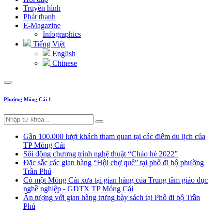
Truyền hình
Phát thanh
E-Magazine
Infographics
Tiếng Việt
English
Chinese
Phường Móng Cái 1
Gần 100.000 lượt khách tham quan tại các điểm du lịch của
TP Móng Cái
Sôi động chương trình nghệ thuật “Chào hè 2022”
Đặc sắc các gian hàng “Hội chợ quê” tại phố đi bộ phường
Trần Phú
Có một Móng Cái xưa tại gian hàng của Trung tâm giáo dục
nghề nghiệp - GDTX TP Móng Cái
Ấn tượng với gian hàng trưng bày sách tại Phố đi bộ Trần
Phú