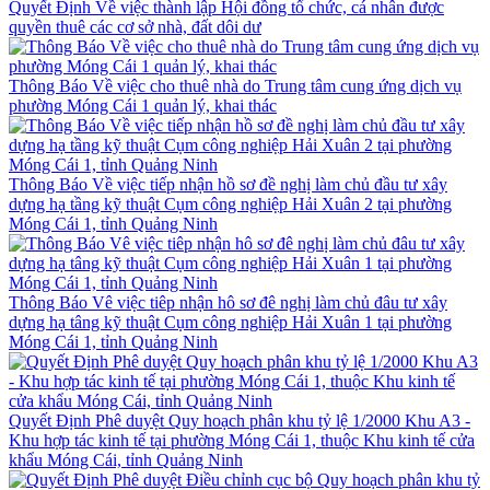
Quyết Định Về việc thành lập Hội đồng tổ chức, cá nhân được
quyền thuê các cơ sở nhà, đất dôi dư
Thông Báo Về việc cho thuê nhà do Trung tâm cung ứng dịch vụ
phường Móng Cái 1 quản lý, khai thác
Thông Báo Về việc tiếp nhận hồ sơ đề nghị làm chủ đầu tư xây
dựng hạ tầng kỹ thuật Cụm công nghiệp Hải Xuân 2 tại phường
Móng Cái 1, tỉnh Quảng Ninh
Thông Báo Vê việc tiêp nhận hô sơ đê nghị làm chủ đâu tư xây
dựng hạ tâng kỹ thuật Cụm công nghiệp Hải Xuân 1 tại phường
Móng Cái 1, tỉnh Quảng Ninh
Quyết Định Phê duyệt Quy hoạch phân khu tỷ lệ 1/2000 Khu A3 -
Khu hợp tác kinh tế tại phường Móng Cái 1, thuộc Khu kinh tế cửa
khẩu Móng Cái, tỉnh Quảng Ninh