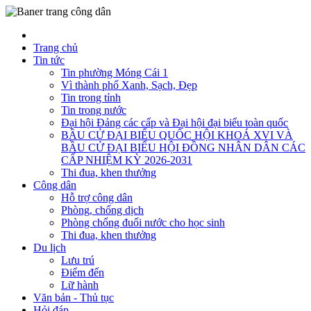
Trang chủ
Tin tức
Tin phường Móng Cái 1
Vì thành phố Xanh, Sạch, Đẹp
Tin trong tỉnh
Tin trong nước
Đại hội Đảng các cấp và Đại hội đại biểu toàn quốc
BẦU CỬ ĐẠI BIỂU QUỐC HỘI KHOÁ XVI VÀ
BẦU CỬ ĐẠI BIỂU HỘI ĐỒNG NHÂN DÂN CÁC
CẤP NHIỆM KỲ 2026-2031
Thi đua, khen thưởng
Công dân
Hỗ trợ công dân
Phòng, chống dịch
Phòng chống đuối nước cho học sinh
Thi đua, khen thưởng
Du lịch
Lưu trú
Điểm đến
Lữ hành
Văn bản - Thủ tục
Hỏi đáp