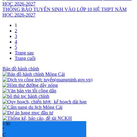
THÔNG BÁO TUYỂN SINH VÀO LỚP 10 HỆ THPT NĂM
HỌC 2026-2027
1
2
3
4
5
Trang sau
Trang cuối
Bản đồ hành chính
+
30
°
C