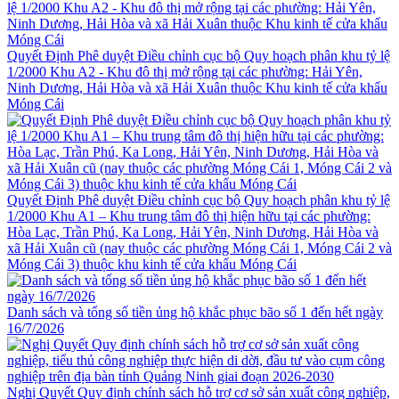
Quyết Định Phê duyệt Điều chỉnh cục bộ Quy hoạch phân khu tỷ lệ
1/2000 Khu A2 - Khu đô thị mở rộng tại các phường: Hải Yên,
Ninh Dương, Hải Hòa và xã Hải Xuân thuộc Khu kinh tế cửa khẩu
Móng Cái
Quyết Định Phê duyệt Điều chỉnh cục bộ Quy hoạch phân khu tỷ lệ
1/2000 Khu A1 – Khu trung tâm đô thị hiện hữu tại các phường:
Hòa Lạc, Trần Phú, Ka Long, Hải Yên, Ninh Dương, Hải Hòa và
xã Hải Xuân cũ (nay thuộc các phường Móng Cái 1, Móng Cái 2 và
Móng Cái 3) thuộc khu kinh tế cửa khẩu Móng Cái
Danh sách và tổng số tiền ủng hộ khắc phục bão số 1 đến hết ngày
16/7/2026
Nghị Quyết Quy định chính sách hỗ trợ cơ sở sản xuất công nghiệp,