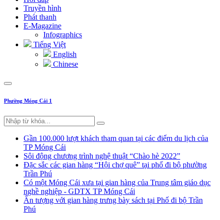
Truyền hình
Phát thanh
E-Magazine
Infographics
Tiếng Việt
English
Chinese
Phường Móng Cái 1
Gần 100.000 lượt khách tham quan tại các điểm du lịch của
TP Móng Cái
Sôi động chương trình nghệ thuật “Chào hè 2022”
Đặc sắc các gian hàng “Hội chợ quê” tại phố đi bộ phường
Trần Phú
Có một Móng Cái xưa tại gian hàng của Trung tâm giáo dục
nghề nghiệp - GDTX TP Móng Cái
Ấn tượng với gian hàng trưng bày sách tại Phố đi bộ Trần
Phú