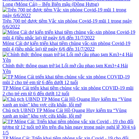
Long (Móng Cái) – Bến Biên mậu (Đông Hưng)
Trên 700 trẻ được tiêm Vắc xin phòng Covid-19 mũi 1 trong ngày
6/6/2022
Móng Cái dự kiến triển khai tiêm chủng vắc-xin phòng Covid-19
mũi 4 (liều nhắc lại) từ ngày 6/6 đến 31/7/2022
Chính thức thông quan trở lại Lối mở cầu phao tạm Km3+4 Hải
Yên
TP Móng Cái triển khai tiêm chủng vắc xin phòng COVID-19 mũi
2 cho trẻ em từ 6 đến dưới 12 tuổi
Chủ tịch UBND TP Móng Cái Hồ Quang Huy kiểm tra “Vùng
xanh an toàn” khu vực cửa khẩu, lối mở
TP Móng Cái: Triển khai tiêm phòng vắc xin Covid - 19 cho đối