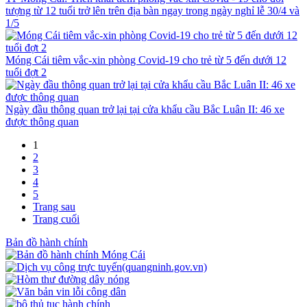
tượng từ 12 tuổi trở lên trên địa bàn ngay trong ngày nghỉ lễ 30/4 và
1/5
Móng Cái tiêm vắc-xin phòng Covid-19 cho trẻ từ 5 đến dưới 12
tuổi đợt 2
Ngày đầu thông quan trở lại tại cửa khẩu cầu Bắc Luân II: 46 xe
được thông quan
1
2
3
4
5
Trang sau
Trang cuối
Bản đồ hành chính