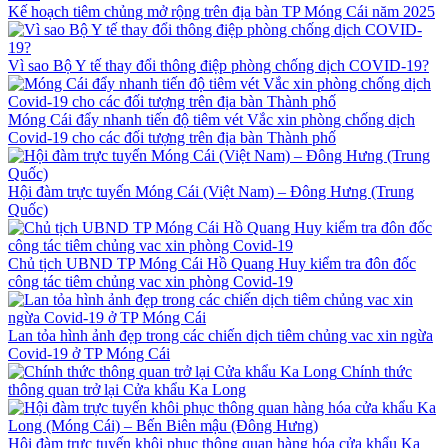
Kế hoạch tiêm chủng mở rộng trên địa bàn TP Móng Cái năm 2025
Vì sao Bộ Y tế thay đổi thông điệp phòng chống dịch COVID-19?
Móng Cái đẩy nhanh tiến độ tiêm vét Vắc xin phòng chống dịch
Covid-19 cho các đối tượng trên địa bàn Thành phố
Hội đàm trực tuyến Móng Cái (Việt Nam) – Đông Hưng (Trung
Quốc)
Chủ tịch UBND TP Móng Cái Hồ Quang Huy kiểm tra đôn đốc
công tác tiêm chủng vac xin phòng Covid-19
Lan tỏa hình ảnh đẹp trong các chiến dịch tiêm chủng vac xin ngừa
Covid-19 ở TP Móng Cái
Chính thức
thông quan trở lại Cửa khẩu Ka Long
Hội đàm trực tuyến khôi phục thông quan hàng hóa cửa khẩu Ka