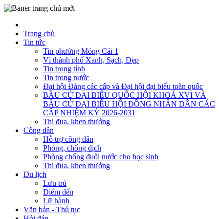
Trang chủ
Tin tức
Tin phường Móng Cái 1
Vì thành phố Xanh, Sạch, Đẹp
Tin trong tỉnh
Tin trong nước
Đại hội Đảng các cấp và Đại hội đại biểu toàn quốc
BẦU CỬ ĐẠI BIỂU QUỐC HỘI KHOÁ XVI VÀ
BẦU CỬ ĐẠI BIỂU HỘI ĐỒNG NHÂN DÂN CÁC
CẤP NHIỆM KỲ 2026-2031
Thi đua, khen thưởng
Công dân
Hỗ trợ công dân
Phòng, chống dịch
Phòng chống đuối nước cho học sinh
Thi đua, khen thưởng
Du lịch
Lưu trú
Điểm đến
Lữ hành
Văn bản - Thủ tục
Hỏi đáp