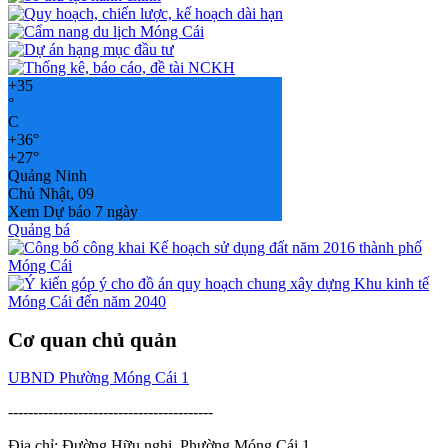
+
35
°
C
+
36°
+
27°
Quảng Ninh
Chủ Nhật, 09
Xem Dự báo 7 ngày
Quảng bá
Cơ quan chủ quản
UBND Phường Móng Cái 1
-----------------------------------------
Địa chỉ: Đường Hữu nghị, Phường Móng Cái 1