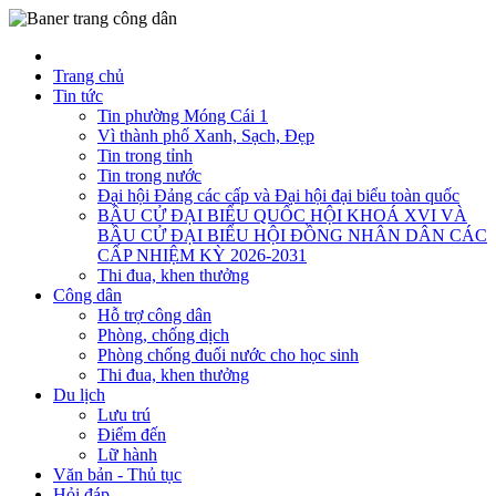
Trang chủ
Tin tức
Tin phường Móng Cái 1
Vì thành phố Xanh, Sạch, Đẹp
Tin trong tỉnh
Tin trong nước
Đại hội Đảng các cấp và Đại hội đại biểu toàn quốc
BẦU CỬ ĐẠI BIỂU QUỐC HỘI KHOÁ XVI VÀ
BẦU CỬ ĐẠI BIỂU HỘI ĐỒNG NHÂN DÂN CÁC
CẤP NHIỆM KỲ 2026-2031
Thi đua, khen thưởng
Công dân
Hỗ trợ công dân
Phòng, chống dịch
Phòng chống đuối nước cho học sinh
Thi đua, khen thưởng
Du lịch
Lưu trú
Điểm đến
Lữ hành
Văn bản - Thủ tục
Hỏi đáp