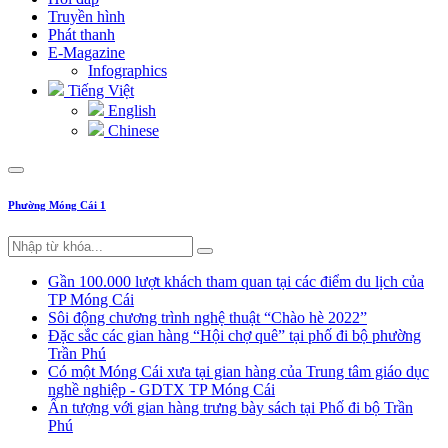
Truyền hình
Phát thanh
E-Magazine
Infographics
Tiếng Việt
English
Chinese
Phường Móng Cái 1
Gần 100.000 lượt khách tham quan tại các điểm du lịch của
TP Móng Cái
Sôi động chương trình nghệ thuật “Chào hè 2022”
Đặc sắc các gian hàng “Hội chợ quê” tại phố đi bộ phường
Trần Phú
Có một Móng Cái xưa tại gian hàng của Trung tâm giáo dục
nghề nghiệp - GDTX TP Móng Cái
Ấn tượng với gian hàng trưng bày sách tại Phố đi bộ Trần
Phú