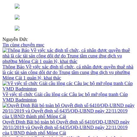
Nguyễn Đức
Tin cùng chuyên mục
Thông Báo Về việc xác định tổ chức, cá nhân được quyền thuê nhà
là các tài sản công dôi dư do Trung tâm cung ứng dịch vụ phường
Móng Cái 1 quản lý, khai thác
Về việc tổ chức Giải cầu lông các Câu lạc bộ mở rộng tranh Cúp
VMD Badminton
Quyết Định Bãi bỏ toàn bộ Quyết định số 6410/QĐ-UBND ngày
20/11/2019 và Quyết định số 6435/QĐ-UBND ngày 22/11/2019
của UBND thành phố Móng Cái