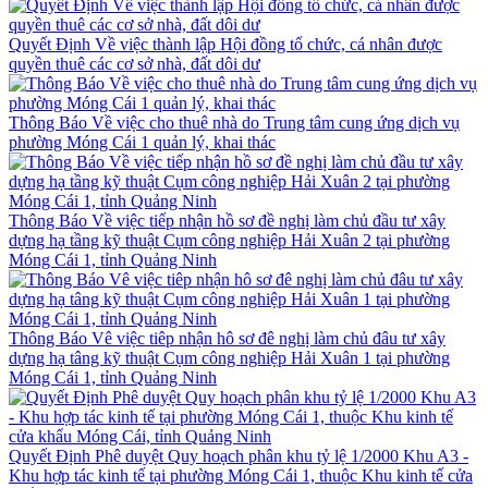
Quyết Định Về việc thành lập Hội đồng tổ chức, cá nhân được
quyền thuê các cơ sở nhà, đất dôi dư
Thông Báo Về việc cho thuê nhà do Trung tâm cung ứng dịch vụ
phường Móng Cái 1 quản lý, khai thác
Thông Báo Về việc tiếp nhận hồ sơ đề nghị làm chủ đầu tư xây
dựng hạ tầng kỹ thuật Cụm công nghiệp Hải Xuân 2 tại phường
Móng Cái 1, tỉnh Quảng Ninh
Thông Báo Vê việc tiêp nhận hô sơ đê nghị làm chủ đâu tư xây
dựng hạ tâng kỹ thuật Cụm công nghiệp Hải Xuân 1 tại phường
Móng Cái 1, tỉnh Quảng Ninh
Quyết Định Phê duyệt Quy hoạch phân khu tỷ lệ 1/2000 Khu A3 -
Khu hợp tác kinh tế tại phường Móng Cái 1, thuộc Khu kinh tế cửa