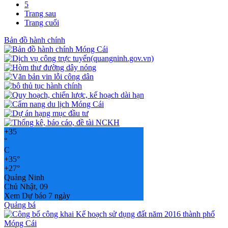
5
Trang sau
Trang cuối
Bản đồ hành chính
+
35
°
C
+
35°
+
27°
Quảng Ninh
Chủ Nhật, 09
Xem Dự báo 7 ngày
Quảng bá