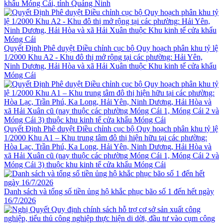
khẩu Móng Cái, tỉnh Quảng Ninh
Quyết Định Phê duyệt Điều chỉnh cục bộ Quy hoạch phân khu tỷ lệ
1/2000 Khu A2 - Khu đô thị mở rộng tại các phường: Hải Yên,
Ninh Dương, Hải Hòa và xã Hải Xuân thuộc Khu kinh tế cửa khẩu
Móng Cái
Quyết Định Phê duyệt Điều chỉnh cục bộ Quy hoạch phân khu tỷ lệ
1/2000 Khu A1 – Khu trung tâm đô thị hiện hữu tại các phường:
Hòa Lạc, Trần Phú, Ka Long, Hải Yên, Ninh Dương, Hải Hòa và
xã Hải Xuân cũ (nay thuộc các phường Móng Cái 1, Móng Cái 2 và
Móng Cái 3) thuộc khu kinh tế cửa khẩu Móng Cái
Danh sách và tổng số tiền ủng hộ khắc phục bão số 1 đến hết ngày
16/7/2026