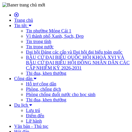
Trang chủ
Tin tức
Tin phường Móng Cái 1
Vì thành phố Xanh, Sạch, Đẹp
Tin trong tỉnh
Tin trong nước
Đại hội Đảng các cấp và Đại hội đại biểu toàn quốc
BẦU CỬ ĐẠI BIỂU QUỐC HỘI KHOÁ XVI VÀ
BẦU CỬ ĐẠI BIỂU HỘI ĐỒNG NHÂN DÂN CÁC
CẤP NHIỆM KỲ 2026-2031
Thi đua, khen thưởng
Công dân
Hỗ trợ công dân
Phòng, chống dịch
Phòng chống đuối nước cho học sinh
Thi đua, khen thưởng
Du lịch
Lưu trú
Điểm đến
Lữ hành
Văn bản - Thủ tục
Hỏi đáp