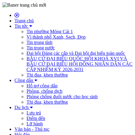
Trang chủ
Tin tức
Tin phường Móng Cái 1
Vì thành phố Xanh, Sạch, Đẹp
Tin trong tỉnh
Tin trong nước
Đại hội Đảng các cấp và Đại hội đại biểu toàn quốc
BẦU CỬ ĐẠI BIỂU QUỐC HỘI KHOÁ XVI VÀ
BẦU CỬ ĐẠI BIỂU HỘI ĐỒNG NHÂN DÂN CÁC
CẤP NHIỆM KỲ 2026-2031
Thi đua, khen thưởng
Công dân
Hỗ trợ công dân
Phòng, chống dịch
Phòng chống đuối nước cho học sinh
Thi đua, khen thưởng
Du lịch
Lưu trú
Điểm đến
Lữ hành
Văn bản - Thủ tục
Hỏi đáp