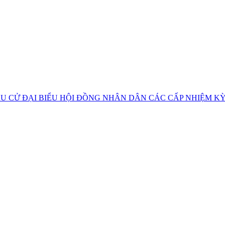
U CỬ ĐẠI BIỂU HỘI ĐỒNG NHÂN DÂN CÁC CẤP NHIỆM KỲ 