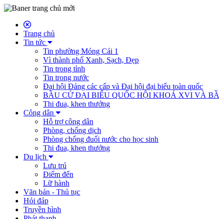
Trang chủ
Tin tức
Tin phường Móng Cái 1
Vì thành phố Xanh, Sạch, Đẹp
Tin trong tỉnh
Tin trong nước
Đại hội Đảng các cấp và Đại hội đại biểu toàn quốc
BẦU CỬ ĐẠI BIỂU QUỐC HỘI KHOÁ XVI VÀ BẦ
Thi đua, khen thưởng
Công dân
Hỗ trợ công dân
Phòng, chống dịch
Phòng chống đuối nước cho học sinh
Thi đua, khen thưởng
Du lịch
Lưu trú
Điểm đến
Lữ hành
Văn bản - Thủ tục
Hỏi đáp
Truyền hình
Phát thanh