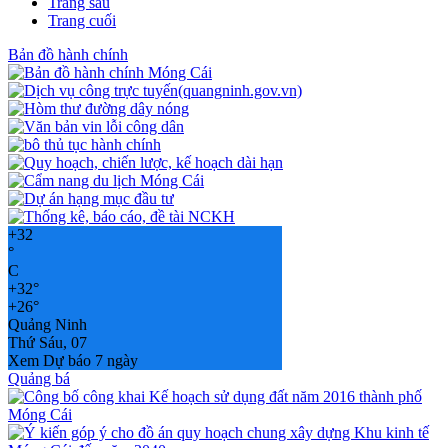
Trang sau
Trang cuối
Bản đồ hành chính
+
32
°
C
+
32°
+
26°
Quảng Ninh
Thứ Sáu, 07
Xem Dự báo 7 ngày
Quảng bá