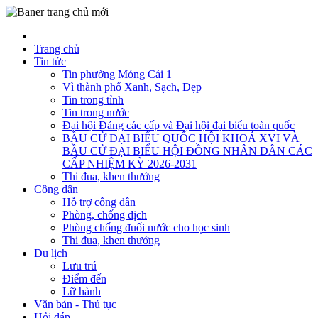
Trang chủ
Tin tức
Tin phường Móng Cái 1
Vì thành phố Xanh, Sạch, Đẹp
Tin trong tỉnh
Tin trong nước
Đại hội Đảng các cấp và Đại hội đại biểu toàn quốc
BẦU CỬ ĐẠI BIỂU QUỐC HỘI KHOÁ XVI VÀ
BẦU CỬ ĐẠI BIỂU HỘI ĐỒNG NHÂN DÂN CÁC
CẤP NHIỆM KỲ 2026-2031
Thi đua, khen thưởng
Công dân
Hỗ trợ công dân
Phòng, chống dịch
Phòng chống đuối nước cho học sinh
Thi đua, khen thưởng
Du lịch
Lưu trú
Điểm đến
Lữ hành
Văn bản - Thủ tục
Hỏi đáp