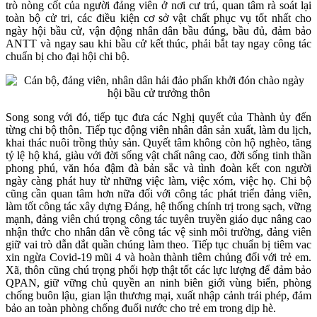
trò nòng cốt của người đảng viên ở nơi cư trú, quan tâm rà soát lại
toàn bộ cử tri, các điều kiện cơ sở vật chất phục vụ tốt nhất cho
ngày hội bầu cử, vận động nhân dân bầu đúng, bầu đủ, đảm bảo
ANTT và ngay sau khi bầu cử kết thúc, phải bắt tay ngay công tác
chuẩn bị cho đại hội chi bộ.
Song song với đó, tiếp tục đưa các Nghị quyết của Thành ủy đến
từng chi bộ thôn. Tiếp tục động viên nhân dân sản xuất, làm du lịch,
khai thác nuôi trồng thủy sản. Quyết tâm không còn hộ nghèo, tăng
tỷ lệ hộ khá, giàu với đời sống vật chất nâng cao, đời sống tinh thần
phong phú, văn hóa đậm đà bản sắc và tình đoàn kết con người
ngày càng phát huy từ những việc làm, việc xóm, việc họ. Chi bộ
cũng cần quan tâm hơn nữa đối với công tác phát triển đảng viên,
làm tốt công tác xây dựng Đảng, hệ thống chính trị trong sạch, vững
mạnh, đảng viên chú trọng công tác tuyên truyền giáo dục nâng cao
nhận thức cho nhân dân về công tác vệ sinh môi trường, đảng viên
giữ vai trò dẫn dắt quần chúng làm theo. Tiếp tục chuẩn bị tiêm vac
xin ngừa Covid-19 mũi 4 và hoàn thành tiêm chủng đối với trẻ em.
Xã, thôn cũng chú trọng phối hợp thật tốt các lực lượng để đảm bảo
QPAN, giữ vững chủ quyền an ninh biên giới vùng biển, phòng
chống buôn lậu, gian lận thương mại, xuất nhập cảnh trái phép, đảm
bảo an toàn phòng chống đuối nước cho trẻ em trong dịp hè.