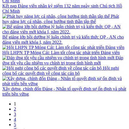
Kết nạp Đảng viên nhân kỷ niệm 132 năm ngày sinh Chủ tịch Hồ
Chí Minh
Phát
huy năng lực cá nhân, cộng hưởng tinh thần tập thể
Bế giảng lớp bồi dưỡng lý luận chính trị và kiến thức QP - AN cho
đảng viên mới khóa I, năm 2022.
Hội LHPN TP Móng Cái: Làm tốt công tác phát triển Đảng viên
Đáp
ứng tốt yêu cầu nhiệm vụ chính trị trong tình hình mới
Hội nghị
công bố các quyết định về công tác cán bộ
Xây dựng, chỉnh đốn Đảng - Nhân tố quyết định sự ổn định và phát
triển bền vững
1
2
3
4
5