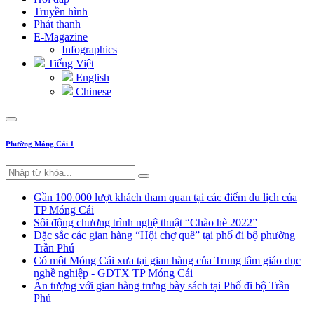
Truyền hình
Phát thanh
E-Magazine
Infographics
Tiếng Việt
English
Chinese
Phường Móng Cái 1
Gần 100.000 lượt khách tham quan tại các điểm du lịch của
TP Móng Cái
Sôi động chương trình nghệ thuật “Chào hè 2022”
Đặc sắc các gian hàng “Hội chợ quê” tại phố đi bộ phường
Trần Phú
Có một Móng Cái xưa tại gian hàng của Trung tâm giáo dục
nghề nghiệp - GDTX TP Móng Cái
Ấn tượng với gian hàng trưng bày sách tại Phố đi bộ Trần
Phú