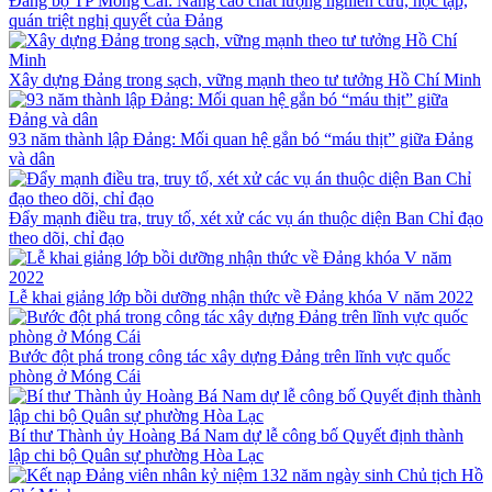
Đảng bộ TP Móng Cái: Nâng cao chất lượng nghiên cứu, học tập,
quán triệt nghị quyết của Đảng
Xây dựng Đảng trong sạch, vững mạnh theo tư tưởng Hồ Chí Minh
93 năm thành lập Đảng: Mối quan hệ gắn bó “máu thịt” giữa Đảng
và dân
Đẩy mạnh điều tra, truy tố, xét xử các vụ án thuộc diện Ban Chỉ đạo
theo dõi, chỉ đạo
Lễ khai giảng lớp bồi dưỡng nhận thức về Đảng khóa V năm 2022
Bước đột phá trong công tác xây dựng Đảng trên lĩnh vực quốc
phòng ở Móng Cái
Bí thư Thành ủy Hoàng Bá Nam dự lễ công bố Quyết định thành
lập chi bộ Quân sự phường Hòa Lạc