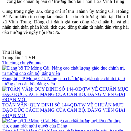
Cũng trong ngày 3/6, đồng chí Bí thư Thành ủy Móng Cái Hoàng
Bá Nam kiểm tra công tác chuẩn bị bầu cử trưởng thôn tại Thôn 1
xã Vĩnh Trung. Đồng chí đánh giá cao công tác chuẩn bị và ghi
nhận tinh thần phấn khởi, tích cực, đồng thuận từ nhân dân vùng hải
đảo hướng về ngày hội lớn 5/6.
Thu Hằng
Trung tâm TTVH
Tin cùng chuyên mục
Đảng bộ TP Móng Cái: Nâng cao chất lượng giáo dục chính trị, tư
tưởng cho cán bộ, đảng viên
TOÀN VĂN: QUY ĐỊNH SỐ 144-QĐ/TW VỀ CHUẨN MỰC
ĐẠO ĐỨC CÁCH MẠNG CỦA CÁN BỘ, ĐẢNG VIÊN GIAI
ĐOẠN MỚI