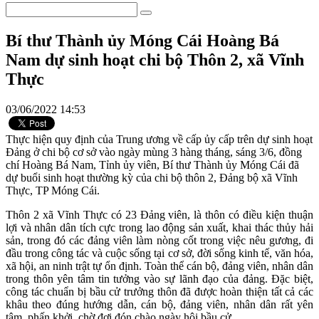
Bí thư Thành ủy Móng Cái Hoàng Bá
Nam dự sinh hoạt chi bộ Thôn 2, xã Vĩnh
Thực
03/06/2022 14:53
Thực hiện quy định của Trung ương về cấp ủy cấp trên dự sinh hoạt
Đảng ở chi bộ cơ sở vào ngày mùng 3 hàng tháng, sáng 3/6, đồng
chí Hoàng Bá Nam, Tỉnh ủy viên, Bí thư Thành ủy Móng Cái đã
dự buổi sinh hoạt thường kỳ của chi bộ thôn 2, Đảng bộ xã Vĩnh
Thực, TP Móng Cái.
Thôn 2 xã Vĩnh Thực có 23 Đảng viên, là thôn có điều kiện thuận
lợi và nhân dân tích cực trong lao động sản xuất, khai thác thủy hải
sản, trong đó các đảng viên làm nòng cốt trong việc nêu gương, đi
đầu trong công tác và cuộc sống tại cơ sở, đời sống kinh tế, văn hóa,
xã hội, an ninh trật tự ổn định. Toàn thể cán bộ, đảng viên, nhân dân
trong thôn yên tâm tin tưởng vào sự lãnh đạo của đảng. Đặc biệt,
công tác chuẩn bị bầu cử trưởng thôn đã được hoàn thiện tất cả các
khâu theo đúng hướng dẫn, cán bộ, đảng viên, nhân dân rất yên
tâm, phấn khởi, chờ đợi đón chào ngày hội bầu cử.