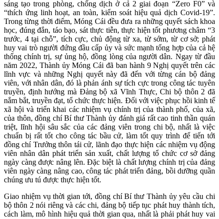
sáng tạo trong phòng, chống dịch ở cả 2 giai đoạn “Zero F0” và
“thích ứng linh hoạt, an toàn, kiểm soát hiệu quả dịch Covid-19”.
Trong từng thời điểm, Móng Cái đều đưa ra những quyết sách khoa
học, đúng đắn, táo bạo, sát thực tiễn, thực hiện tốt phương châm “3
trước, 4 tại chỗ”, tích cực, chủ động từ xa, từ sớm, từ cơ sở; phát
huy vai trò người đứng đầu cấp ủy và sức mạnh tổng hợp của cả hệ
thống chính trị, sự ủng hộ, đồng lòng của người dân. Ngay từ đầu
năm 2022, Thành ủy Móng Cái đã ban hành 9 Nghị quyết trên các
lĩnh vực và những Nghị quyết này đã đến với từng cán bộ đảng
viên, với nhân dân, đó là phản ánh sự tích cực trong công tác tuyên
truyền, định hướng mà Đảng bộ xã Vĩnh Thực, Chi bộ thôn 2 đã
nắm bắt, truyền đạt, tổ chức thực hiện. Đối với việc phục hồi kinh tế
xã hội và triển khai các nhiệm vụ chính trị của thành phố, của xã,
của thôn, đồng chí Bí thư Thành ủy đánh giá rất cao tinh thần quán
triệt, lĩnh hội sâu sắc của các đảng viên trong chi bộ, nhất là việc
chuẩn bị rất tốt cho công tác bầu cử, làm tốt quy trình để tiến tới
đồng chí Trưởng thôn tái cử, lãnh đạo thực hiện các nhiệm vụ động
viên nhân dân phát triển sản xuất, chất lượng tổ chức cơ sở đảng
ngày càng được nâng lên. Đặc biệt là chất lượng chính trị của đảng
viên ngày càng nâng cao, công tác phát triển đảng, bồi dưỡng quần
chúng ưu tú được thực hiện tốt.
Giao nhiệm vụ thời gian tới, đồng chí Bí thư Thành ủy yêu cầu chi
bộ thôn 2 nói riêng và các chi, đảng bộ tiếp tục phát huy thành tích,
cách làm, mô hình hiệu quả thời gian qua, nhất là phải phát huy vai