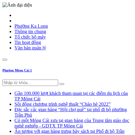
Phường Ka Long
Thông tin chung
Tổ chức bộ máy
Tin hoạt động
Văn bản quản lý
Phường Móng Cái 1
Gần 100.000 lượt khách tham quan tại các điểm du lịch của
TP Móng Cái
Sôi động chương trình nghệ thuật “Chào hè 2022”
Đặc sắc các gian hàng “Hội chợ quê” tại phố đi bộ phường
Trần Phú
Có một Móng Cái xưa tại gian hàng của Trung tâm giáo dục
nghề nghiệp - GDTX TP Móng Cái
Ấn tượng với gian hàng trưng bày sách tại Phố đi bộ Trần