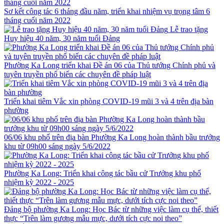
Sơ kết công tác 6 tháng đầu năm, triển khai nhiệm vụ trọng tâm 6
tháng cuối năm 2022
Lễ trao tặng
Huy hiệu 40 năm, 30 năm tuổi Đảng
Phường Ka Long triển khai Đề án 06 của Thủ tướng Chính phủ và
tuyên truyền phổ biến các chuyên đề pháp luật
Triển khai tiêm Vắc xin phòng COVID-19 mũi 3 và 4 trên địa bàn
phường
06/06 khu phố trên địa bàn Phường Ka Long hoàn thành bầu trưởng
khu từ 09h00 sáng ngày 5/6/2022
Phường Ka Long: Triển khai công tác bầu cử Trưởng khu phố
nhiệm kỳ 2022 - 2025
Đảng bộ phường Ka Long: Học Bác từ những việc làm cụ thể, thiết
thực “Trên làm gương mẫu mực, dưới tích cực noi theo”