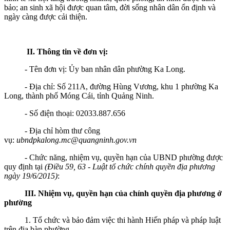
bảo; an sinh xã hội được quan tâm, đời sống nhân dân ổn định và
ngày càng được cải thiện.
II. Thông tin về đơn vị:
- Tên đơn vị: Ủy ban nhân dân phường Ka Long.
- Địa chỉ: Số 211A, đường Hùng Vương, khu 1 phường Ka
Long, thành phố Móng Cái, tỉnh Quảng Ninh.
- Số điện thoại: 02033.887.656
- Địa chỉ hòm thư công
vụ:
ubndpkalong.mc@quangninh.gov.vn
- Chức năng, nhiệm vụ, quyền hạn của UBND phường được
quy định tại
(Điều 59, 63 - Luật tổ chức chính quyền địa phương
ngày 19/6/2015)
:
III. Nhiệm vụ, quyền hạn của chính quyền địa phương ở
phường
1. Tổ chức và bảo đảm việc thi hành Hiến pháp và pháp luật
trên địa bàn phường.