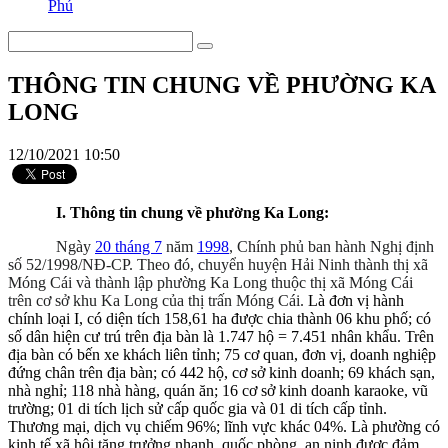
Phú
THÔNG TIN CHUNG VỀ PHƯỜNG KA
LONG
12/10/2021 10:50
I. Thông tin chung về phường Ka Long:
Ngày
20 tháng 7
năm
1998
, Chính phủ ban hành Nghị định
số 52/1998/NĐ-CP. Theo đó, chuyển huyện Hải Ninh thành thị xã
Móng Cái và thành lập phường Ka Long thuộc thị xã Móng Cái
trên cơ sở khu Ka Long của thị trấn Móng Cái.
Là đơn vị hành
chính loại I, có diện tích 158,61 ha được chia thành 06 khu phố; có
số dân hiện cư trú trên địa bàn là 1.747 hộ = 7.451 nhân khẩu. Trên
địa bàn có bến xe khách liên tỉnh; 75 cơ quan, đơn vị, doanh nghiệp
đứng chân trên địa bàn; có 442 hộ, cơ sở kinh doanh; 69 khách sạn,
nhà nghỉ; 118 nhà hàng, quán ăn; 16 cơ sở kinh doanh karaoke, vũ
trường; 01 di tích lịch sử cấp quốc gia và 01 di tích cấp tỉnh.
Thương mại, dịch vụ chiếm 96%; lĩnh vực khác 04%. Là phường có
kinh tế xã hội tăng trưởng nhanh, quốc phòng, an ninh được đảm