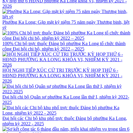
Kỳ họp thứ 6 HĐND phường Ka Long khóa VI, nhiệm kỳ 2021 -
2026
Phường Ka Long: Gặp mặt kỷ niệm 75 năm ngày Thương binh, liệt
sỹ
100% Chi bộ trực thuộc Đảng bộ phường Ka Long tổ chức thành
công Đại hội chi bộ, nhiệm kỳ 2022 – 2025
HỘI NGHỊ TIẾP XÚC CỬ TRI TRƯỚC KỲ HỌP THỨ 6 -
HĐND PHƯỜNG KA LONG KHÓA VI, NHIỆM KỲ 2021 -
2026
Đại hội chi bộ Quân sự phường Ka Long lần thứ I, nhiệm kỳ 2022-
2025
Đại hội các Chi bộ khu phố trực thuộc Đảng bộ phường Ka Long,
nhiệm kỳ 2022 - 2025