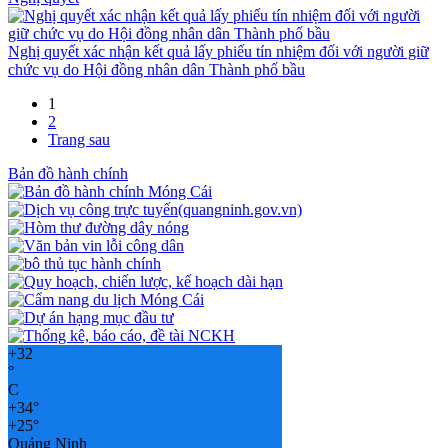
Nghị quyết xác nhận kết quả lấy phiếu tín nhiệm đối với người giữ
chức vụ do Hội đồng nhân dân Thành phố bầu
1
2
Trang sau
Bản đồ hành chính
+
32
°
C
+
34°
+
25°
Quảng Ninh