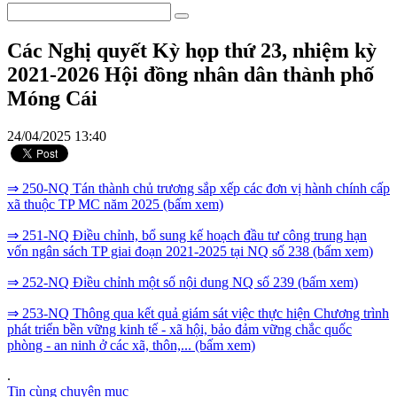
Các Nghị quyết Kỳ họp thứ 23, nhiệm kỳ
2021-2026 Hội đồng nhân dân thành phố
Móng Cái
24/04/2025 13:40
⇒ 250-NQ Tán thành chủ trương sắp xếp các đơn vị hành chính cấp
xã thuộc TP MC năm 2025 (bấm xem)
⇒ 251-NQ Điều chỉnh, bổ sung kế hoạch đầu tư công trung hạn
vốn ngân sách TP giai đoạn 2021-2025 tại NQ số 238 (bấm xem)
⇒ 252-NQ Điều chỉnh một số nội dung NQ số 239 (bấm xem)
⇒ 253-NQ Thông qua kết quả giám sát việc thực hiện Chương trình
phát triển bền vững kinh tế - xã hội, bảo đảm vững chắc quốc
phòng - an ninh ở các xã, thôn,... (bấm xem)
.
Tin cùng chuyên mục