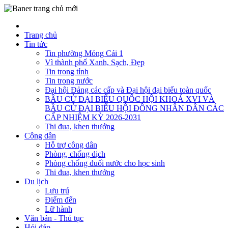
Trang chủ
Tin tức
Tin phường Móng Cái 1
Vì thành phố Xanh, Sạch, Đẹp
Tin trong tỉnh
Tin trong nước
Đại hội Đảng các cấp và Đại hội đại biểu toàn quốc
BẦU CỬ ĐẠI BIỂU QUỐC HỘI KHOÁ XVI VÀ
BẦU CỬ ĐẠI BIỂU HỘI ĐỒNG NHÂN DÂN CÁC
CẤP NHIỆM KỲ 2026-2031
Thi đua, khen thưởng
Công dân
Hỗ trợ công dân
Phòng, chống dịch
Phòng chống đuối nước cho học sinh
Thi đua, khen thưởng
Du lịch
Lưu trú
Điểm đến
Lữ hành
Văn bản - Thủ tục
Hỏi đáp