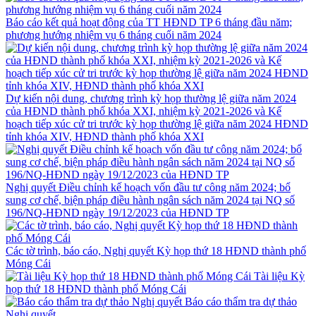
Báo cáo kết quả hoạt động của TT HĐND TP 6 tháng đầu năm;
phương hướng nhiệm vụ 6 tháng cuối năm 2024
Dự kiến nội dung, chương trình kỳ họp thường lệ giữa năm 2024
của HĐND thành phố khóa XXI, nhiệm kỳ 2021-2026 và Kế
hoạch tiếp xúc cử tri trước kỳ họp thường lệ giữa năm 2024 HĐND
tỉnh khóa XIV, HĐND thành phố khóa XXI
Nghị quyết Điều chỉnh kế hoạch vốn đầu tư công năm 2024; bổ
sung cơ chế, biện pháp điều hành ngân sách năm 2024 tại NQ số
196/NQ-HĐND ngày 19/12/2023 của HĐND TP
Các tờ trình, báo cáo, Nghị quyết Kỳ họp thứ 18 HĐND thành phố
Móng Cái
Tài liệu Kỳ
họp thứ 18 HĐND thành phố Móng Cái
Báo cáo thẩm tra dự thảo
Nghị quyết