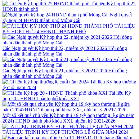
Tài liệu Kỳ họp thứ 25
HĐND thành phố
Nghị quyết
kỳ họp 24 HĐND thành phố Móng Cái
TÀI LIỆU
KỲ HỌP THỨ 24 HĐND THÀNH PHỐ
Các Nghị quyết Kỳ họp thứ 22, nhiệm kỳ 2021-2026 Hội đồng
nhân dân thành phố Móng Cái
Các Nghị quyết Kỳ họp thứ 21, nhiệm kỳ 2021-2026 Hội đồng
nhân dân thành phố Móng Cái
Tài liệu Kỳ họp thường
lệ cuối năm 2024
Tài liệu Kỳ
họp 20 - HĐND Thành phố khóa XXI
Một số kết quả chủ yếu Kỳ họp thứ 19 (kỳ họp thường lệ giữa năm
2024) HĐND thành phố khóa XXI, nhiệm kỳ 2021-2026
TÀI LIỆU TRÌNH KỲ HỌP THƯỜNG LỆ GIỮA NĂM 2024