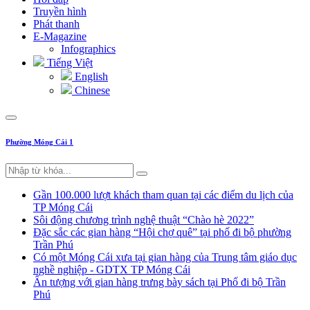
Truyền hình
Phát thanh
E-Magazine
Infographics
Tiếng Việt
English
Chinese
Phường Móng Cái 1
Gần 100.000 lượt khách tham quan tại các điểm du lịch của
TP Móng Cái
Sôi động chương trình nghệ thuật “Chào hè 2022”
Đặc sắc các gian hàng “Hội chợ quê” tại phố đi bộ phường
Trần Phú
Có một Móng Cái xưa tại gian hàng của Trung tâm giáo dục
nghề nghiệp - GDTX TP Móng Cái
Ấn tượng với gian hàng trưng bày sách tại Phố đi bộ Trần
Phú