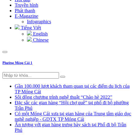
Truyền hình
Phát thanh
E-Magazine
Infographics
Tiếng Việt
English
Chinese
Phường Móng Cái 1
Gần 100.000 lượt khách tham quan tại các điểm du lịch của
TP Móng Cái
Sôi động chương trình nghệ thuật “Chào hè 2022”
Đặc sắc các gian hàng “Hội chợ quê” tại phố đi bộ phường
Trần Phú
Có một Móng Cái xưa tại gian hàng của Trung tâm giáo dục
nghề nghiệp - GDTX TP Móng Cái
Ấn tượng với gian hàng trưng bày sách tại Phố đi bộ Trần
Phú