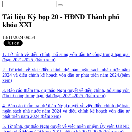
Tài liệu Kỳ họp 20 - HĐND Thành phố
khóa XXI
13/11/2024 09:54
1. Tờ trình về điều chỉnh, bổ sung vốn đầu tư công trung hạn giai
đoạn 2021-2025. (bấm xem)
2. Tờ trình về việc điều chỉnh dự toán ngân sách nhà nước năm
2024 và điều chỉnh kế hoạch vốn đầu tư phát triển năm 2024.(bấm
xem)
3. Báo cáo thẩm tra, dự thảo Nghị quyết về điều chỉnh, bổ sung vốn
đầu tư công trung hạn giai đoạn 2021-2025. (bấm xem)
4. Báo cáo thẩm tra, dự thảo Nghị quyết về việc điều chỉnh dự toán
ngân sách nhà nước năm 2024 và điều chỉnh kế hoạch vốn đầu tư
phát triển năm 2024.(bấm xem)
5. Tờ trình, dự thảo Nghị quyết về việc miễn nhiệm Ủy viên UBND
thành phố Móng Cái khóa XXI, nhiệm kỳ 2021-2026.(bấm xem)