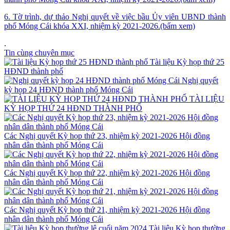
6. Tờ trình, dự thảo Nghị quyết về việc bầu Ủy viên UBND thành
phố Móng Cái khóa XXI, nhiệm kỳ 2021-2026.(bấm xem)
.
Tin cùng chuyên mục
Tài liệu Kỳ họp thứ 25
HĐND thành phố
Nghị quyết
kỳ họp 24 HĐND thành phố Móng Cái
TÀI LIỆU
KỲ HỌP THỨ 24 HĐND THÀNH PHỐ
Các Nghị quyết Kỳ họp thứ 23, nhiệm kỳ 2021-2026 Hội đồng
nhân dân thành phố Móng Cái
Các Nghị quyết Kỳ họp thứ 22, nhiệm kỳ 2021-2026 Hội đồng
nhân dân thành phố Móng Cái
Các Nghị quyết Kỳ họp thứ 21, nhiệm kỳ 2021-2026 Hội đồng
nhân dân thành phố Móng Cái
Tài liệu Kỳ họp thường