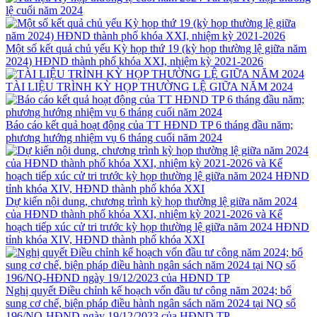
lệ cuối năm 2024
Một số kết quả chủ yếu Kỳ họp thứ 19 (kỳ họp thường lệ giữa năm
2024) HĐND thành phố khóa XXI, nhiệm kỳ 2021-2026
TÀI LIỆU TRÌNH KỲ HỌP THƯỜNG LỆ GIỮA NĂM 2024
Báo cáo kết quả hoạt động của TT HĐND TP 6 tháng đầu năm;
phương hướng nhiệm vụ 6 tháng cuối năm 2024
Dự kiến nội dung, chương trình kỳ họp thường lệ giữa năm 2024
của HĐND thành phố khóa XXI, nhiệm kỳ 2021-2026 và Kế
hoạch tiếp xúc cử tri trước kỳ họp thường lệ giữa năm 2024 HĐND
tỉnh khóa XIV, HĐND thành phố khóa XXI
Nghị quyết Điều chỉnh kế hoạch vốn đầu tư công năm 2024; bổ
sung cơ chế, biện pháp điều hành ngân sách năm 2024 tại NQ số
196/NQ-HĐND ngày 19/12/2023 của HĐND TP