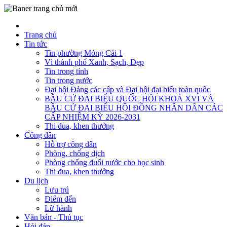
Trang chủ
Tin tức
Tin phường Móng Cái 1
Vì thành phố Xanh, Sạch, Đẹp
Tin trong tỉnh
Tin trong nước
Đại hội Đảng các cấp và Đại hội đại biểu toàn quốc
BẦU CỬ ĐẠI BIỂU QUỐC HỘI KHOÁ XVI VÀ
BẦU CỬ ĐẠI BIỂU HỘI ĐỒNG NHÂN DÂN CÁC
CẤP NHIỆM KỲ 2026-2031
Thi đua, khen thưởng
Công dân
Hỗ trợ công dân
Phòng, chống dịch
Phòng chống đuối nước cho học sinh
Thi đua, khen thưởng
Du lịch
Lưu trú
Điểm đến
Lữ hành
Văn bản - Thủ tục
Hỏi đáp