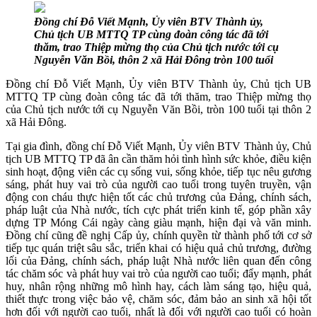
Đồng chí Đỗ Viết Mạnh, Ủy viên BTV Thành ủy,
Chủ tịch UB MTTQ TP cùng đoàn công tác đã tới
thăm, trao Thiệp mừng thọ của Chủ tịch nước tới cụ
Nguyễn Văn Bồi, thôn 2 xã Hải Đông tròn 100 tuổi
Đồng chí Đỗ Viết Mạnh, Ủy viên BTV Thành ủy, Chủ tịch UB
MTTQ TP cùng đoàn công tác đã tới thăm, trao Thiệp mừng thọ
của Chủ tịch nước tới cụ Nguyễn Văn Bồi, tròn 100 tuổi tại thôn 2
xã Hải Đông.
Tại gia đình, đồng chí Đỗ Viết Mạnh, Ủy viên BTV Thành ủy, Chủ
tịch UB MTTQ TP đã ân cần thăm hỏi tình hình sức khỏe, điều kiện
sinh hoạt, động viên các cụ sống vui, sống khỏe, tiếp tục nêu gương
sáng, phát huy vai trò của người cao tuổi trong tuyên truyền, vận
động con cháu thực hiện tốt các chủ trương của Đảng, chính sách,
pháp luật của Nhà nước, tích cực phát triển kinh tế, góp phần xây
dựng TP Móng Cái ngày càng giàu mạnh, hiện đại và văn minh.
Đồng chí cũng đề nghị Cấp ủy, chính quyền từ thành phố tới cơ sở
tiếp tục quán triệt sâu sắc, triển khai có hiệu quả chủ trương, đường
lối của Đảng, chính sách, pháp luật Nhà nước liên quan đến công
tác chăm sóc và phát huy vai trò của người cao tuổi; đẩy mạnh, phát
huy, nhân rộng những mô hình hay, cách làm sáng tạo, hiệu quả,
thiết thực trong việc bảo vệ, chăm sóc, đảm bảo an sinh xã hội tốt
hơn đối với người cao tuổi, nhất là đối với người cao tuổi có hoàn