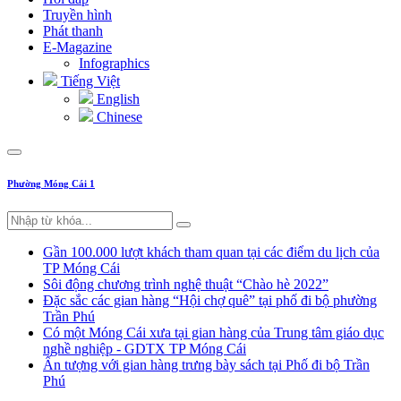
Truyền hình
Phát thanh
E-Magazine
Infographics
Tiếng Việt
English
Chinese
Phường Móng Cái 1
Gần 100.000 lượt khách tham quan tại các điểm du lịch của
TP Móng Cái
Sôi động chương trình nghệ thuật “Chào hè 2022”
Đặc sắc các gian hàng “Hội chợ quê” tại phố đi bộ phường
Trần Phú
Có một Móng Cái xưa tại gian hàng của Trung tâm giáo dục
nghề nghiệp - GDTX TP Móng Cái
Ấn tượng với gian hàng trưng bày sách tại Phố đi bộ Trần
Phú