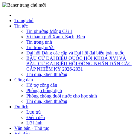
Trang chủ
Tin tức
Tin phường Móng Cái 1
Vì thành phố Xanh, Sạch, Đẹp
Tin trong tỉnh
Tin trong nước
Đại hội Đảng các cấp và Đại hội đại biểu toàn quốc
BẦU CỬ ĐẠI BIỂU QUỐC HỘI KHOÁ XVI VÀ
BẦU CỬ ĐẠI BIỂU HỘI ĐỒNG NHÂN DÂN CÁC
CẤP NHIỆM KỲ 2026-2031
Thi đua, khen thưởng
Công dân
Hỗ trợ công dân
Phòng, chống dịch
Phòng chống đuối nước cho học sinh
Thi đua, khen thưởng
Du lịch
Lưu trú
Điểm đến
Lữ hành
Văn bản - Thủ tục
Hỏi đáp