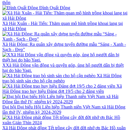
thôn
Đình Quất Đông
Xã Hải Xuân - Hải Tiến: Thăm quan mô hình trồng khoai lang tại
xã Hải Đông
Xã Hải Đông: Ra quân xây dựng tuyến đường mẫu “Sáng - Xanh -
Sạch - Đẹp”
XXã Hải Đông vận động và quyên góp, ủng hộ người dân bị thiệt
hại do bão Yagi.
Xã Hải Đông
trao bò sinh sản cho hộ cận nghèo
Xã
Hải Đông trao huy hiệu Đảng đợt 19/5 cho 2 đảng viên
Đại hội Đại biểu Hội Liên hiệp Thanh niên Việt Nam xã Hải Đông
lần thứ IV, nhiệm kỳ 2024-2029
Xã Hải Đông phát động Tết trồng cây đời đời nhớ ơn Bác Hồ xuân