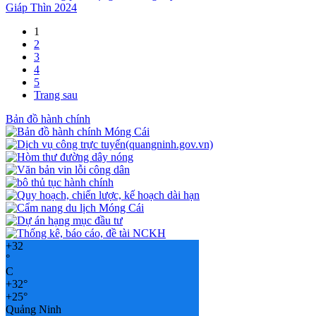
Giáp Thìn 2024
1
2
3
4
5
Trang sau
Bản đồ hành chính
+
32
°
C
+
32°
+
25°
Quảng Ninh