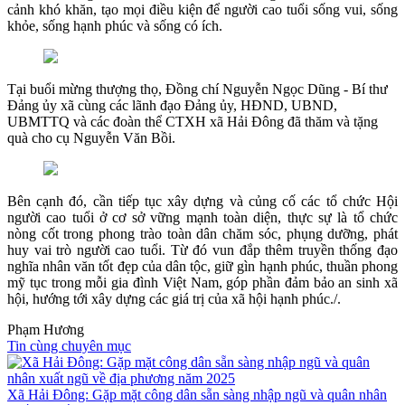
cảnh khó khăn, tạo mọi điều kiện để người cao tuổi sống vui, sống
khỏe, sống hạnh phúc và sống có ích.
Tại buổi mừng thượng thọ, Đồng chí Nguyễn Ngọc Dũng - Bí thư
Đảng ủy xã cùng các lãnh đạo Đảng ủy, HĐND, UBND,
UBMTTQ và các đoàn thể CTXH xã Hải Đông đã thăm và tặng
quà cho cụ Nguyễn Văn Bồi.
Bên cạnh đó, cần tiếp tục xây dựng và củng cố các tổ chức Hội
người cao tuổi ở cơ sở vững mạnh toàn diện, thực sự là tổ chức
nòng cốt trong phong trào toàn dân chăm sóc, phụng dưỡng, phát
huy vai trò người cao tuổi. Từ đó vun đắp thêm truyền thống đạo
nghĩa nhân văn tốt đẹp của dân tộc, giữ gìn hạnh phúc, thuần phong
mỹ tục trong mỗi gia đình Việt Nam, góp phần đảm bảo an sinh xã
hội, hướng tới xây dựng các giá trị của xã hội hạnh phúc./.
Phạm Hương
Tin cùng chuyên mục
Xã Hải Đông: Gặp mặt công dân sẵn sàng nhập ngũ và quân nhân