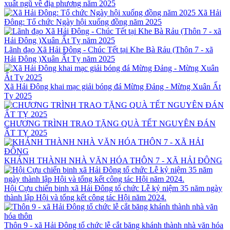
xuất ngũ về địa phương năm 2025
Xã Hải
Đông: Tổ chức Ngày hội xuống đồng năm 2025
Lãnh đạo Xã Hải Đông - Chúc Tết tại Khe Bà Rảu (Thôn 7 - xã
Hải Đông )Xuân Ất Tỵ năm 2025
Xã Hải Đông khai mạc giải bóng đá Mừng Đảng - Mừng Xuân Ất
Tỵ 2025
CHƯƠNG TRÌNH TRAO TẶNG QUÀ TẾT NGUYÊN ĐÁN
ẤT TỴ 2025
KHÁNH THÀNH NHÀ VĂN HÓA THÔN 7 - XÃ HẢI ĐÔNG
Hội Cựu chiến binh xã Hải Đông tổ chức Lễ kỷ niệm 35 năm ngày
thành lập Hội và tổng kết công tác Hội năm 2024.
Thôn 9 - xã Hải Đông tổ chức lễ cắt băng khánh thành nhà văn hóa