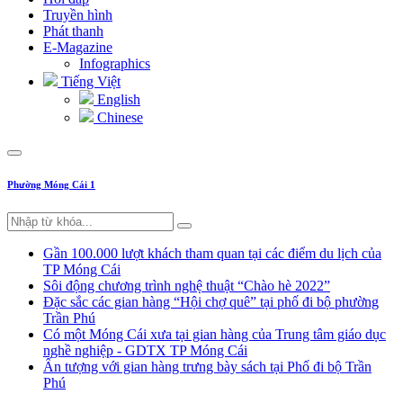
Truyền hình
Phát thanh
E-Magazine
Infographics
Tiếng Việt
English
Chinese
Phường Móng Cái 1
Gần 100.000 lượt khách tham quan tại các điểm du lịch của
TP Móng Cái
Sôi động chương trình nghệ thuật “Chào hè 2022”
Đặc sắc các gian hàng “Hội chợ quê” tại phố đi bộ phường
Trần Phú
Có một Móng Cái xưa tại gian hàng của Trung tâm giáo dục
nghề nghiệp - GDTX TP Móng Cái
Ấn tượng với gian hàng trưng bày sách tại Phố đi bộ Trần
Phú