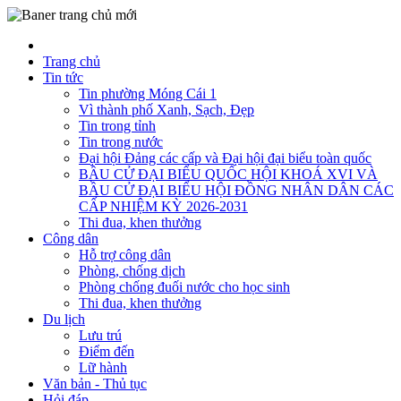
Trang chủ
Tin tức
Tin phường Móng Cái 1
Vì thành phố Xanh, Sạch, Đẹp
Tin trong tỉnh
Tin trong nước
Đại hội Đảng các cấp và Đại hội đại biểu toàn quốc
BẦU CỬ ĐẠI BIỂU QUỐC HỘI KHOÁ XVI VÀ
BẦU CỬ ĐẠI BIỂU HỘI ĐỒNG NHÂN DÂN CÁC
CẤP NHIỆM KỲ 2026-2031
Thi đua, khen thưởng
Công dân
Hỗ trợ công dân
Phòng, chống dịch
Phòng chống đuối nước cho học sinh
Thi đua, khen thưởng
Du lịch
Lưu trú
Điểm đến
Lữ hành
Văn bản - Thủ tục
Hỏi đáp