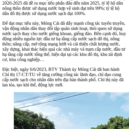
2020-2025 đã đề ra mục tiêu phấn đấu đến năm 2025, tỷ lệ hộ dân
nông thôn được sử dụng nước hợp vệ sinh đạt trên 99%; tỷ lệ hộ
dân đô thị được sử dụng nước sạch đạt 100%.
Để đạt mục tiêu này, Móng Cái đã đẩy mạnh công tác tuyên truyền,
vận động nhân dân thay đổi tập quán sinh hoạt, thói quen sử dụng
nước sạch thay cho nước giếng khoan, giếng đào. Bên cạnh đó, huy
động nhiều nguồn lực đầu tư hạ tầng cấp nước sạch đô thị, nông
thôn; nâng cấp, mở rộng mạng lưới và cải thiện chất lượng nước,
xây dựng, khai thác hiệu quả các nhà máy và trạm cấp nước, đầu tư
hạ tầng cấp nước tổng thể, hiện đại tại các khu đô thị, khu tái định
cư, khu công nghiệp…
Đặc biệt, ngày 6/6/2023, BTV Thành ủy Móng Cái đã ban hành
Chỉ thị 17-CT/TU về tăng cường công tác lãnh đạo, chỉ đạo cung
cấp nước sạch cho nhân dân trên địa bàn thành phố. Chỉ thị này đã
lan tỏa, tạo khí thế, động lực mới.