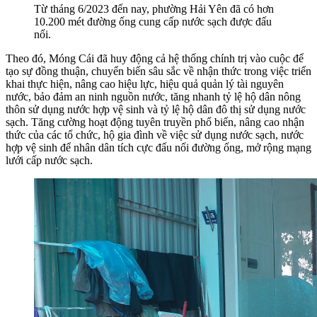
Từ tháng 6/2023 đến nay, phường Hải Yên đã có hơn
10.200 mét đường ống cung cấp nước sạch được đấu
nối.
Theo đó, Móng Cái đã huy động cả hệ thống chính trị vào cuộc để
tạo sự đồng thuận, chuyển biến sâu sắc về nhận thức trong việc triển
khai thực hiện, nâng cao hiệu lực, hiệu quả quản lý tài nguyên
nước, bảo đảm an ninh nguồn nước, tăng nhanh tỷ lệ hộ dân nông
thôn sử dụng nước hợp vệ sinh và tỷ lệ hộ dân đô thị sử dụng nước
sạch. Tăng cường hoạt động tuyên truyền phổ biến, nâng cao nhận
thức của các tổ chức, hộ gia đình về việc sử dụng nước sạch, nước
hợp vệ sinh để nhân dân tích cực đấu nối đường ống, mở rộng mạng
lưới cấp nước sạch.