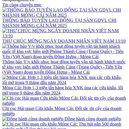
Tin cùng chuyên mục
THÔNG BÁO TUYỂN LAO ĐỘNG TẠI SÀN GDVL CHI
NHÁNH MÓNG CÁI NĂM 2025
THƯ CHÚC MỪNG NGÀY DOANH NHÂN VIỆT NAM 13/10
Thông báo V/v khôi phục hoạt động tuyến vận tải hành khách quốc
tế khu vực biên giới Phòng Thành Cảng (Trung Quốc) - Tiên Yên
(Việt Nam) đoạn tuyến Đông Hưng - Móng Cái
Móng Cái: Hơn 1,3 triệu tấn hàng hóa XNK qua các cửa khẩu, lối
mở trong 9 tháng đầu năm 2024
Chi cục Hải quan Cửa khẩu Móng Cái: Đối tác tin cậy của doanh
nghiệp
Đồng hành cùng doanh nghiệp