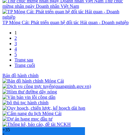
Thư chúc
mừng nhân ngày Doanh nhân Việt Nam
TP Móng Cái: Phát triển quan hệ đối tác Hải quan - Doanh nghiệp
1
2
3
4
5
Trang sau
Trang cuối
Bản đồ hành chính
+
35