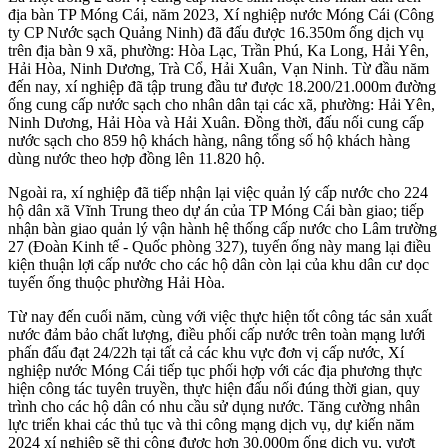
địa bàn TP Móng Cái, năm 2023, Xí nghiệp nước Móng Cái (Công
ty CP Nước sạch Quảng Ninh) đã đấu được 16.350m ống dịch vụ
trên địa bàn 9 xã, phường: Hòa Lạc, Trần Phú, Ka Long, Hải Yên,
Hải Hòa, Ninh Dương, Trà Cổ, Hải Xuân, Vạn Ninh. Từ đầu năm
đến nay, xí nghiệp đã tập trung đầu tư được 18.200/21.000m đường
ống cung cấp nước sạch cho nhân dân tại các xã, phường: Hải Yên,
Ninh Dương, Hải Hòa và Hải Xuân. Đồng thời, đấu nối cung cấp
nước sạch cho 859 hộ khách hàng, nâng tổng số hộ khách hàng
dùng nước theo hợp đồng lên 11.820 hộ.
Ngoài ra, xí nghiệp đã tiếp nhận lại việc quản lý cấp nước cho 224
hộ dân xã Vĩnh Trung theo dự án của TP Móng Cái bàn giao; tiếp
nhận bàn giao quản lý vận hành hệ thống cấp nước cho Lâm trường
27 (Đoàn Kinh tế - Quốc phòng 327), tuyến ống này mang lại điều
kiện thuận lợi cấp nước cho các hộ dân còn lại của khu dân cư dọc
tuyến ống thuộc phường Hải Hòa.
Từ nay đến cuối năm, cùng với việc thực hiện tốt công tác sản xuất
nước đảm bảo chất lượng, điều phối cấp nước trên toàn mạng lưới
phấn đấu đạt 24/22h tại tất cả các khu vực đơn vị cấp nước, Xí
nghiệp nước Móng Cái tiếp tục phối hợp với các địa phương thực
hiện công tác tuyên truyền, thực hiện đấu nối đúng thời gian, quy
trình cho các hộ dân có nhu cầu sử dụng nước. Tăng cường nhân
lực triển khai các thủ tục và thi công mạng dịch vụ, dự kiến năm
2024 xí nghiệp sẽ thi công được hơn 30.000m ống dịch vụ, vượt