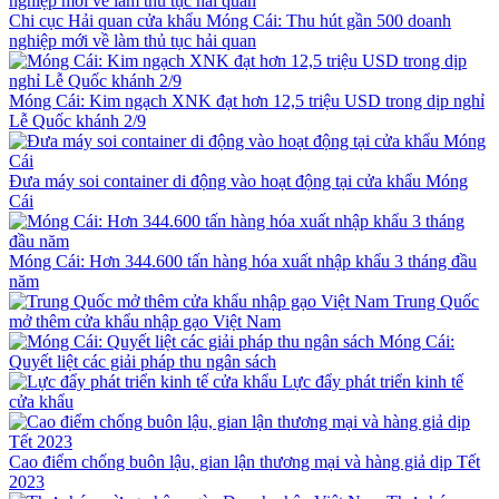
Chi cục Hải quan cửa khẩu Móng Cái: Thu hút gần 500 doanh
nghiệp mới về làm thủ tục hải quan
Móng Cái: Kim ngạch XNK đạt hơn 12,5 triệu USD trong dịp nghỉ
Lễ Quốc khánh 2/9
Đưa máy soi container di động vào hoạt động tại cửa khẩu Móng
Cái
Móng Cái: Hơn 344.600 tấn hàng hóa xuất nhập khẩu 3 tháng đầu
năm
Trung Quốc
mở thêm cửa khẩu nhập gạo Việt Nam
Móng Cái:
Quyết liệt các giải pháp thu ngân sách
Lực đẩy phát triển kinh tế
cửa khẩu
Cao điểm chống buôn lậu, gian lận thương mại và hàng giả dịp Tết
2023