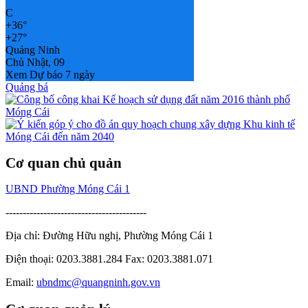
°
C
+
36°
+
27°
Quảng Ninh
Chủ Nhật, 09
Xem Dự báo 7 ngày
Quảng bá
Cơ quan chủ quản
UBND Phường Móng Cái 1
-----------------------------------------
Địa chỉ: Đường Hữu nghị, Phường Móng Cái 1
Điện thoại: 0203.3881.284 Fax: 0203.3881.071
Email:
ubndmc@quangninh.gov.vn