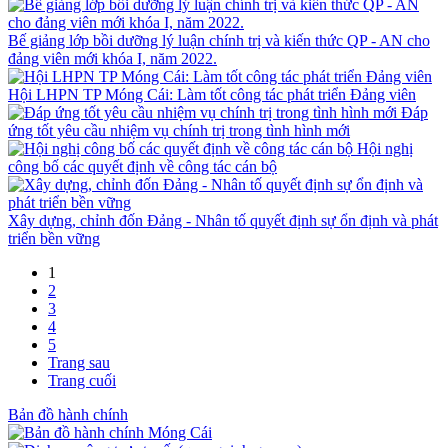
Bế giảng lớp bồi dưỡng lý luận chính trị và kiến thức QP - AN cho
đảng viên mới khóa I, năm 2022.
Hội LHPN TP Móng Cái: Làm tốt công tác phát triển Đảng viên
Đáp
ứng tốt yêu cầu nhiệm vụ chính trị trong tình hình mới
Hội nghị
công bố các quyết định về công tác cán bộ
Xây dựng, chỉnh đốn Đảng - Nhân tố quyết định sự ổn định và phát
triển bền vững
1
2
3
4
5
Trang sau
Trang cuối
Bản đồ hành chính