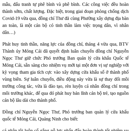
mẫu, đấu tranh tự phê bình và phê bình. Các công việc đều hoàn
thành sớm, chất lượng. Đặc biệt, trong giai đoạn phòng chống dịch
Covid-19 vừa qua, đồng chí Thư đã cùng Phường xây dựng địa bàn
an toàn, là một cán bộ có tinh thần làm việc trọng dân, vì nhân
dân…)
Phát huy tinh thần, năng lực của đồng chí, tháng 4 vừa qua, BTV
Thành ủy Móng Cái đã quyết định luân chuyển đồng chí Nguyễn
Ngọc Thư giữ chức Phó trưởng Ban quản lý cửa khẩu Quốc tế
Móng Cái, sẵn sàng cho nhiệm vụ mới tại một đơn vị sự nghiệp với
kỳ vọng tham gia tích cực vào xây dựng cửa khẩu số ở thành phố
vùng biên. Sự luân chuyển, điều động này vừa là sự thay đổi môi
trường công tác, vừa là đào tạo, rèn luyện cá nhân đồng chí trong
môi trường khác, để qua đó phát huy bản lĩnh cán bộ trẻ, tạo nguồn
cán bộ lâu dài cho thành phố.
Đồng chí Nguyễn Ngọc Thư, Phó trưởng ban quản lý cửa khẩu
quốc tế Móng Cái, Quảng Ninh cho biết:
cá nhân tôi luôn cố gắng nỗ lực phấn đấu hoàn thành tốt nhiệm vụ