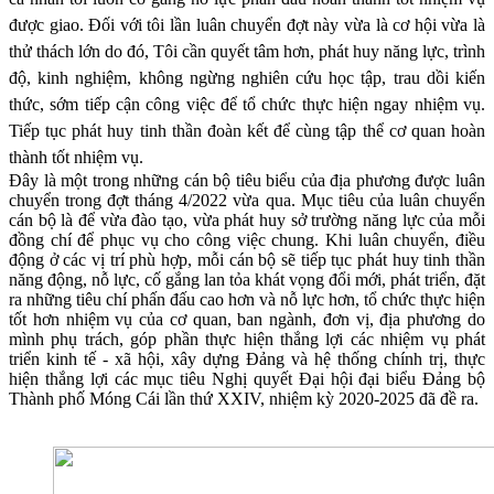
được giao. Đối với tôi lần luân chuyển đợt này vừa là cơ hội vừa là
thử thách lớn do đó, Tôi cần quyết tâm hơn, phát huy năng lực, trình
độ, kinh nghiệm, không ngừng nghiên cứu học tập, trau dồi kiến
thức, sớm tiếp cận công việc để tổ chức thực hiện ngay nhiệm vụ.
Tiếp tục phát huy tinh thần đoàn kết để cùng tập thể cơ quan hoàn
thành tốt nhiệm vụ.
Đây là một trong những cán bộ tiêu biểu của địa phương được luân
chuyển trong đợt tháng 4/2022 vừa qua. Mục tiêu của luân chuyển
cán bộ là để vừa đào tạo, vừa phát huy sở trường năng lực của mỗi
đồng chí để phục vụ cho công việc chung. Khi luân chuyển, điều
động ở các vị trí phù hợp, mỗi cán bộ sẽ tiếp tục phát huy tinh thần
năng động, nỗ lực, cố gắng lan tỏa khát vọng đổi mới, phát triển, đặt
ra những tiêu chí phấn đấu cao hơn và nỗ lực hơn, tổ chức thực hiện
tốt hơn nhiệm vụ của cơ quan, ban ngành, đơn vị, địa phương do
mình phụ trách, góp phần thực hiện thắng lợi các nhiệm vụ phát
triển kinh tế - xã hội, xây dựng Đảng và hệ thống chính trị, thực
hiện thắng lợi các mục tiêu Nghị quyết Đại hội đại biểu Đảng bộ
Thành phố Móng Cái lần thứ XXIV, nhiệm kỳ 2020-2025 đã đề ra.