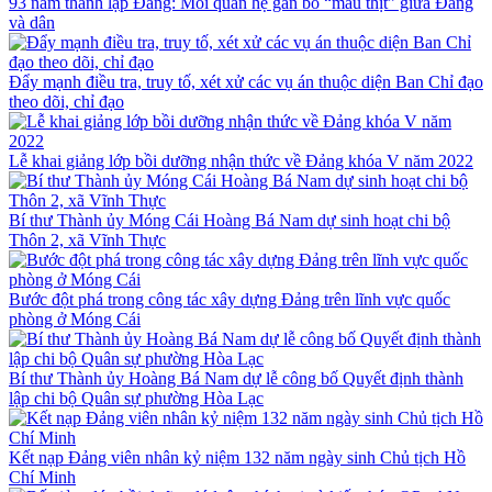
93 năm thành lập Đảng: Mối quan hệ gắn bó “máu thịt” giữa Đảng
và dân
Đẩy mạnh điều tra, truy tố, xét xử các vụ án thuộc diện Ban Chỉ đạo
theo dõi, chỉ đạo
Lễ khai giảng lớp bồi dưỡng nhận thức về Đảng khóa V năm 2022
Bí thư Thành ủy Móng Cái Hoàng Bá Nam dự sinh hoạt chi bộ
Thôn 2, xã Vĩnh Thực
Bước đột phá trong công tác xây dựng Đảng trên lĩnh vực quốc
phòng ở Móng Cái
Bí thư Thành ủy Hoàng Bá Nam dự lễ công bố Quyết định thành
lập chi bộ Quân sự phường Hòa Lạc
Kết nạp Đảng viên nhân kỷ niệm 132 năm ngày sinh Chủ tịch Hồ
Chí Minh