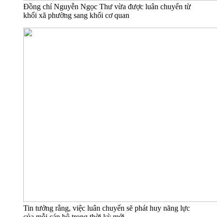
Đồng chí Nguyễn Ngọc Thư vừa được luân chuyển từ
khối xã phường sang khối cơ quan
Tin tưởng rằng, việc luân chuyển sẽ phát huy năng lực
của mỗi cán bộ trong thời kỳ mới