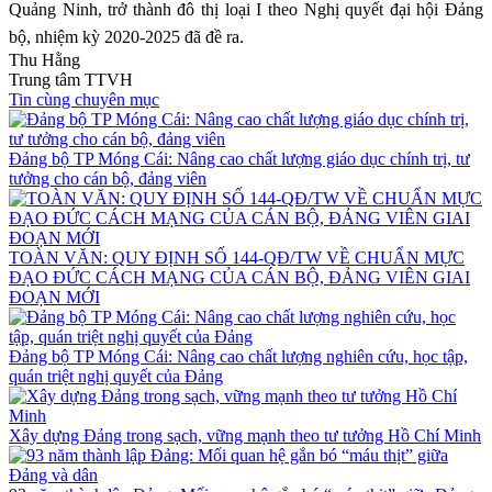
Quảng Ninh, trở thành đô thị loại I theo Nghị quyết đại hội Đảng
bộ, nhiệm kỳ 2020-2025 đã đề ra.
Thu Hằng
Trung tâm TTVH
Tin cùng chuyên mục
Đảng bộ TP Móng Cái: Nâng cao chất lượng giáo dục chính trị, tư
tưởng cho cán bộ, đảng viên
TOÀN VĂN: QUY ĐỊNH SỐ 144-QĐ/TW VỀ CHUẨN MỰC
ĐẠO ĐỨC CÁCH MẠNG CỦA CÁN BỘ, ĐẢNG VIÊN GIAI
ĐOẠN MỚI
Đảng bộ TP Móng Cái: Nâng cao chất lượng nghiên cứu, học tập,
quán triệt nghị quyết của Đảng
Xây dựng Đảng trong sạch, vững mạnh theo tư tưởng Hồ Chí Minh