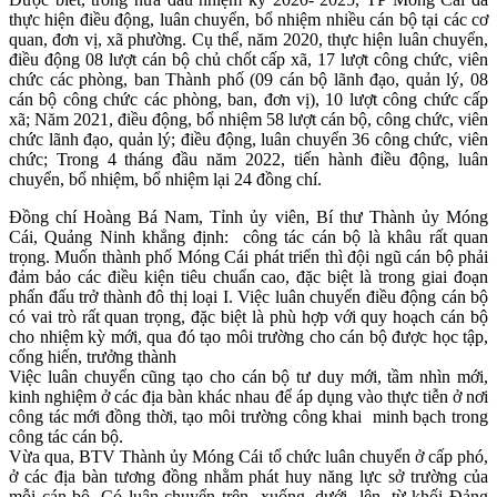
thực hiện điều động, luân chuyển, bổ nhiệm nhiều cán bộ tại các cơ
quan, đơn vị, xã phường. Cụ thể, năm 2020, thực hiện luân chuyển,
điều động 08 lượt cán bộ chủ chốt cấp xã, 17 lượt công chức, viên
chức các phòng, ban Thành phố (09 cán bộ lãnh đạo, quản lý, 08
cán bộ công chức các phòng, ban, đơn vị), 10 lượt công chức cấp
xã;
Năm 2021, đ
iều động, bổ nhiệm 58 lượt cán bộ, công chức, viên
chức lãnh đạo, quản lý
;
điều động, luân chuyển 36 công chức, viên
chức;
Trong 4 tháng đầu năm 2022, tiến hành điều động, luân
chuyển, bổ nhiệm, bổ nhiệm lại 24 đồng chí.
Đồng chí Hoàng Bá Nam, Tỉnh ủy viên, Bí thư Thành ủy Móng
Cái, Quảng Ninh khẳng định: công tác cán bộ là khâu rất quan
trọng. Muốn thành phố Móng Cái phát triển thì đội ngũ cán bộ phải
đảm bảo các điều kiện tiêu chuẩn cao, đặc biệt là trong giai đoạn
phấn đấu trở thành đô thị loại I. Việc luân chuyển điều động cán bộ
có vai trò rất quan trọng, đặc biệt là phù hợp với quy hoạch cán bộ
cho nhiệm kỳ mới, qua đó tạo môi trường cho cán bộ được học tập,
cống hiến, trưởng thành
Việc luân chuyển cũng tạo cho cán bộ tư duy mới, tầm nhìn mới,
kinh nghiệm ở các địa bàn khác nhau để áp dụng vào thực tiễn ở nơi
công tác mới đồng thời, tạo môi trường công khai minh bạch trong
công tác cán bộ.
Vừa qua, BTV Thành ủy Móng Cái tổ chức luân chuyển ở cấp phó,
ở các địa bàn tương đồng nhằm phát huy năng lực sở trường của
mỗi cán bộ. Có luân chuyển trên- xuống, dưới- lên, từ khối Đảng