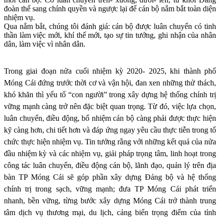
đoàn thể sang chính quyền và ngược lại để cán bộ nắm bắt toàn diện
nhiệm vụ.
Qua nắm bắt, chúng tôi đánh giá: cán bộ được luân chuyển có tinh
thần làm việc mới, khí thế mới, tạo sự tin tưởng, ghi nhận của nhân
dân, làm việc vì nhân dân.
Trong giai đoạn nửa cuối nhiệm kỳ 2020- 2025, khi thành phố
Móng Cái đứng trước thời cơ và vận hội, đan xen những thử thách,
khó khăn thì yếu tố “con người” trong xây dựng hệ thống chính trị
vững mạnh càng trở nên đặc biệt quan trọng. Từ đó, việc lựa chọn,
luân chuyển, điều động, bổ nhiệm cán bộ càng phải được thực hiện
kỹ càng hơn, chi tiết hơn và đáp ứng ngay yêu cầu thực tiễn trong tổ
chức thực hiện nhiệm vụ. Tin tưởng rằng với những kết quả của nửa
đầu nhiệm kỳ và các nhiệm vụ, giải pháp trọng tâm, linh hoạt trong
công tác luân chuyển, điều động cán bộ, lãnh đạo, quản lý trên địa
bàn TP Móng Cái sẽ góp phần xây dựng Đảng bộ và hệ thống
chính trị trong sạch, vững mạnh; đưa TP Móng Cái phát triển
nhanh, bền vững,
từng bước xây dựng Móng Cái trở thành trung
tâm dịch vụ thương mại, du lịch, cảng biển trọng điểm của tỉnh