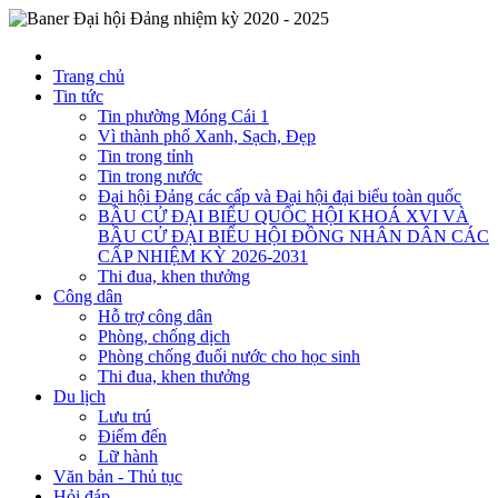
Trang chủ
Tin tức
Tin phường Móng Cái 1
Vì thành phố Xanh, Sạch, Đẹp
Tin trong tỉnh
Tin trong nước
Đại hội Đảng các cấp và Đại hội đại biểu toàn quốc
BẦU CỬ ĐẠI BIỂU QUỐC HỘI KHOÁ XVI VÀ
BẦU CỬ ĐẠI BIỂU HỘI ĐỒNG NHÂN DÂN CÁC
CẤP NHIỆM KỲ 2026-2031
Thi đua, khen thưởng
Công dân
Hỗ trợ công dân
Phòng, chống dịch
Phòng chống đuối nước cho học sinh
Thi đua, khen thưởng
Du lịch
Lưu trú
Điểm đến
Lữ hành
Văn bản - Thủ tục
Hỏi đáp