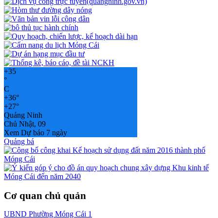
+
35
°
C
+
36°
+
27°
Quảng Ninh
Chủ Nhật, 09
Xem Dự báo 7 ngày
Quảng bá
Cơ quan chủ quản
UBND Phường Móng Cái 1