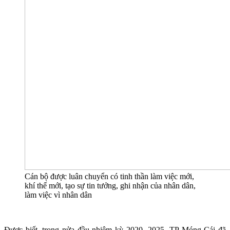
Cán bộ được luân chuyển có tinh thần làm việc mới,
khí thế mới, tạo sự tin tưởng, ghi nhận của nhân dân,
làm việc vì nhân dân
Được biết, trong nửa đầu nhiệm kỳ 2020- 2025, TP Móng Cái đã