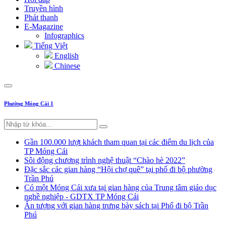
Truyền hình
Phát thanh
E-Magazine
Infographics
Tiếng Việt
English
Chinese
Phường Móng Cái 1
Gần 100.000 lượt khách tham quan tại các điểm du lịch của
TP Móng Cái
Sôi động chương trình nghệ thuật “Chào hè 2022”
Đặc sắc các gian hàng “Hội chợ quê” tại phố đi bộ phường
Trần Phú
Có một Móng Cái xưa tại gian hàng của Trung tâm giáo dục
nghề nghiệp - GDTX TP Móng Cái
Ấn tượng với gian hàng trưng bày sách tại Phố đi bộ Trần
Phú