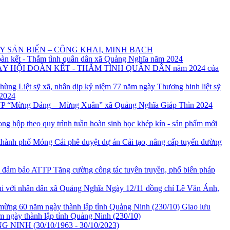
 SẢN BIỂN – CÔNG KHAI, MINH BẠCH
oàn kết - Thắm tình quân dân xã Quảng Nghĩa năm 2024
NGÀY HỘI ĐOÀN KẾT - THẮM TÌNH QUÂN DÂN năm 2024 của
hùng Liệt sỹ xã, nhân dịp kỷ niệm 77 năm ngày Thương binh liệt sỹ
 2024
CUP “Mừng Đảng – Mừng Xuân” xã Quảng Nghĩa Giáp Thìn 2024
ng hộp theo quy trình tuần hoàn sinh học khép kín - sản phẩm mới
ành phố Móng Cái phê duyệt dự án Cải tạo, nâng cấp tuyến đường
Tăng cường công tác tuyên truyền, phổ biến pháp
Ngày 12/11 đồng chí Lê Văn Ánh,
Giao lưu
m ngày thành lập tỉnh Quảng Ninh (230/10)
NH (30/10/1963 - 30/10/2023)