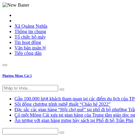
Xã Quảng Nghĩa
Thông tin chung
Tổ chức bộ máy
Tin hoạt động
Văn bản quản lý
Tiếp công dân
Phường Móng Cái 1
Gần 100.000 lượt khách tham quan tại các điểm du lịch của T
Sôi động chương trình nghệ thuật “Chào hè 2022”
Đặc sắc các gian hàng “Hội chợ quê” tại phố đi bộ phường Tr
Có một Móng Cái xưa tại gian hàng của Trung tâm giáo dục
Ấn tượng với gian hàng trưng bày sách tại Phố đi bộ Trần Phú