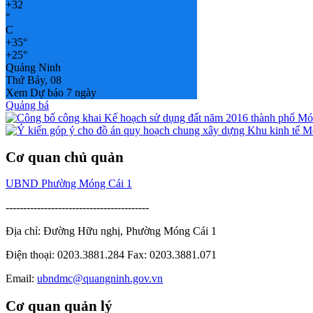
+
32
°
C
+
35°
+
25°
Quảng Ninh
Thứ Bảy, 08
Xem Dự báo 7 ngày
Quảng bá
Cơ quan chủ quản
UBND Phường Móng Cái 1
-----------------------------------------
Địa chỉ: Đường Hữu nghị, Phường Móng Cái 1
Điện thoại: 0203.3881.284 Fax: 0203.3881.071
Email:
ubndmc@quangninh.gov.vn
Cơ quan quản lý