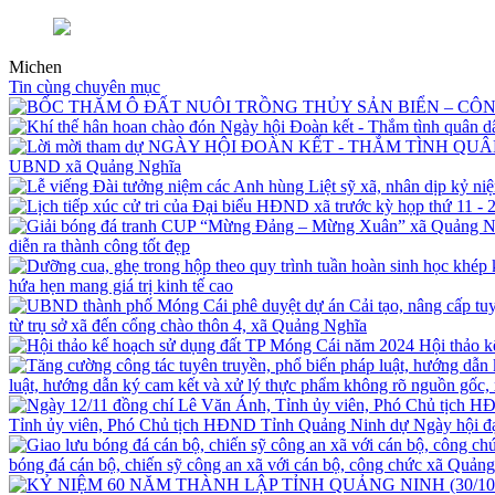
Michen
Tin cùng chuyên mục
UBND xã Quảng Nghĩa
diễn ra thành công tốt đẹp
hứa hẹn mang giá trị kinh tế cao
từ trụ sở xã đến cổng chào thôn 4, xã Quảng Nghĩa
Hội thảo 
luật, hướng dẫn ký cam kết và xử lý thực phẩm không rõ nguồn gốc,
Tỉnh ủy viên, Phó Chủ tịch HĐND Tỉnh Quảng Ninh dự Ngày hội 
bóng đá cán bộ, chiến sỹ công an xã với cán bộ, công chức xã Quản