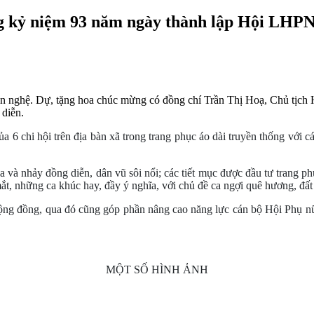
g kỷ niệm 93 năm ngày thành lập Hội LHPN 
 nghệ. Dự, tặng hoa chúc mừng có đồng chí Trần Thị Hoạ, Chủ tịch Hội
 diễn.
 6 chi hội trên địa bàn xã trong trang phục áo dài truyền thống với c
úa và nhảy đồng diễn, dân vũ sôi nổi; các tiết mục được đầu tư trang p
t, những ca khúc hay, đầy ý nghĩa, với chủ đề ca ngợi quê hương, đấ
 cộng đồng, qua đó cũng góp phần nâng cao năng lực cán bộ Hội Phụ nữ
MỘT SỐ HÌNH ẢNH