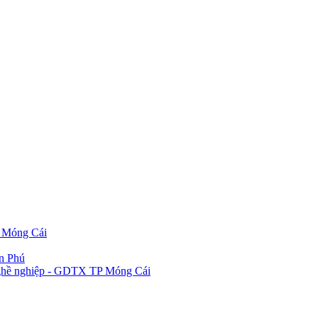
P Móng Cái
ần Phú
 nghề nghiệp - GDTX TP Móng Cái