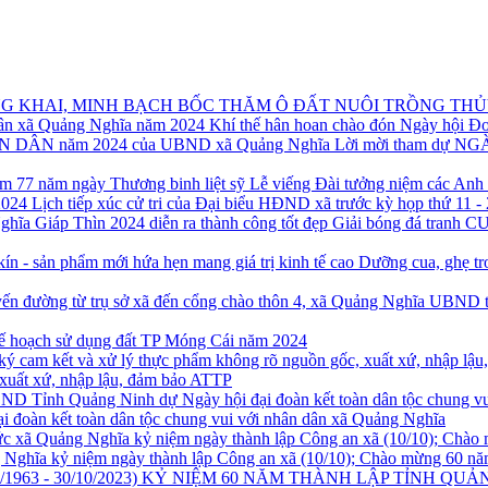
BỐC THĂM Ô ĐẤT NUÔI TRỒNG THỦY
Khí thế hân hoan chào đón Ngày hội Đ
Lời mời tham dự 
Lễ viếng Đài tưởng niệm các Anh 
Lịch tiếp xúc cử tri của Đại biểu HĐND xã trước kỳ họp thứ 11 -
Giải bóng đá tranh 
Dưỡng cua, ghẹ tro
UBND th
kế hoạch sử dụng đất TP Móng Cái năm 2024
 xuất xứ, nhập lậu, đảm bảo ATTP
đại đoàn kết toàn dân tộc chung vui với nhân dân xã Quảng Nghĩa
g Nghĩa kỷ niệm ngày thành lập Công an xã (10/10); Chào mừng 60 nă
KỶ NIỆM 60 NĂM THÀNH LẬP TỈNH QUẢNG NI