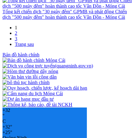
Tổng kết chiến dịch "30 ngày đêm" GPMB và phát động Chiến
dịch "500 ngày đêm" hoàn thành cao tốc Vân Đồn - Móng Cái
1
2
3
Trang sau
Bản đồ hành chính
+
32
°
C
+
32°
+
25°
Quảng Ninh