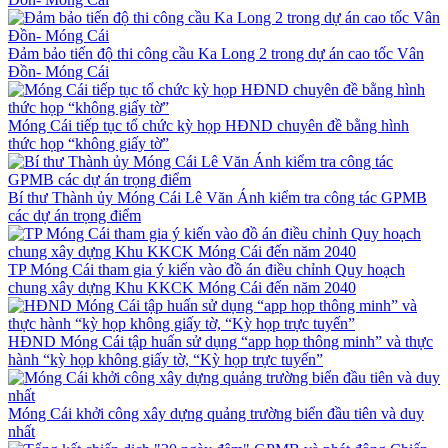
Đảm bảo tiến độ thi công cầu Ka Long 2 trong dự án cao tốc Vân
Đồn- Móng Cái
Móng Cái tiếp tục tổ chức kỳ họp HĐND chuyên đề bằng hình
thức họp “không giấy tờ”
Bí thư Thành ủy Móng Cái Lê Văn Ánh kiểm tra công tác GPMB
các dự án trọng điểm
TP Móng Cái tham gia ý kiến vào đồ án điều chỉnh Quy hoạch
chung xây dựng Khu KKCK Móng Cái đến năm 2040
HĐND Móng Cái tập huấn sử dụng “app họp thông minh” và thực
hành “kỳ họp không giấy tờ, “Kỳ họp trực tuyến”
Móng Cái khởi công xây dựng quảng trường biển đầu tiên và duy
nhất