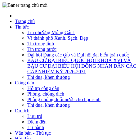
Trang chủ
Tin tức
Tin phường Móng Cái 1
Vì thành phố Xanh, Sạch, Đẹp
Tin trong tỉnh
Tin trong nước
Đại hội Đảng các cấp và Đại hội đại biểu toàn quốc
BẦU CỬ ĐẠI BIỂU QUỐC HỘI KHOÁ XVI VÀ
BẦU CỬ ĐẠI BIỂU HỘI ĐỒNG NHÂN DÂN CÁC
CẤP NHIỆM KỲ 2026-2031
Thi đua, khen thưởng
Công dân
Hỗ trợ công dân
Phòng, chống dịch
Phòng chống đuối nước cho học sinh
Thi đua, khen thưởng
Du lịch
Lưu trú
Điểm đến
Lữ hành
Văn bản - Thủ tục
Hỏi đáp