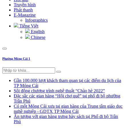
Truyền hình
Phát thanh
E-Magazine
Infographics
Tiếng Việt
English
Chinese
Phường Móng Cái 1
Gần 100.000 lượt khách tham quan tại các điểm du lịch của
TP Móng Cái
Sôi động chương trình nghệ thuật “Chào hè 2022”
Đặc sắc các gian hàng “Hội chợ quê” tại phố đi bộ phường
Trần Phú
Có một Móng Cái xưa tại gian hàng của Trung tâm giáo dục
nghề nghiệp - GDTX TP Móng Cái
Ấn tượng với gian hàng trưng bày sách tại Phố đi bộ Trần
Phú