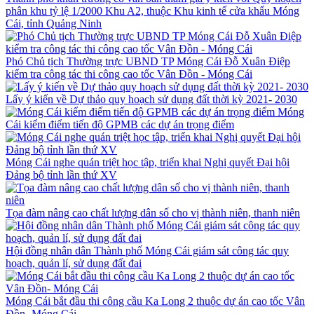
phân khu tỷ lệ 1/2000 Khu A2, thuộc Khu kinh tế cửa khẩu Móng
Cái, tỉnh Quảng Ninh
Phó Chủ tịch Thường trực UBND TP Móng Cái Đỗ Xuân Điệp
kiểm tra công tác thi công cao tốc Vân Đồn - Móng Cái
Lấy ý kiến về Dự thảo quy hoạch sử dụng đất thời kỳ 2021- 2030
Móng
Cái kiểm điểm tiến độ GPMB các dự án trọng điểm
Móng Cái nghe quán triệt học tập, triển khai Nghị quyết Đại hội
Đảng bộ tỉnh lần thứ XV
Tọa đàm nâng cao chất lượng dân số cho vị thành niên, thanh niên
Hội đồng nhân dân Thành phố Móng Cái giám sát công tác quy
hoạch, quản lí, sử dụng đất đai
Móng Cái bắt đầu thi công cầu Ka Long 2 thuộc dự án cao tốc Vân
Đồn- Móng Cái