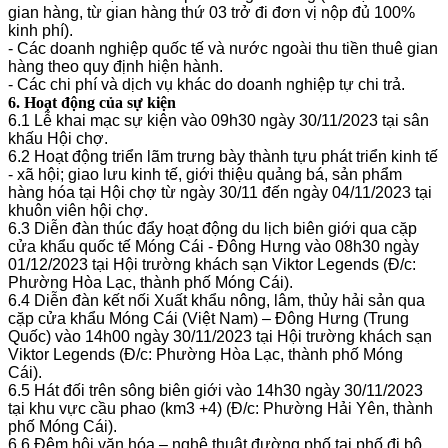
gian hàng, từ gian hàng thứ 03 trở đi đơn vị nộp đủ 100%
kinh phí).
- Các doanh nghiệp quốc tế và nước ngoài thu tiền thuê gian
hàng theo quy định hiện hành.
- Các chi phí và dịch vụ khác do doanh nghiệp tự chi trả.
6. Hoạt động của sự kiện
6.1 Lễ khai mạc sự kiện vào 09h30 ngày 30/11/2023 tại sân
khấu Hội chợ.
6.2 Hoạt động triển lãm trưng bày thành tựu phát triển kinh tế
- xã hội; giao lưu kinh tế, giới thiệu quảng bá, sản phẩm
hàng hóa tại Hội chợ từ ngày 30/11 đến ngày 04/11/2023 tại
khuôn viên hội chợ.
6.3 Diễn đàn thúc đẩy hoạt động du lịch biên giới qua cặp
cửa khẩu quốc tế Móng Cái - Đông Hưng vào 08h30 ngày
01/12/2023 tại Hội trường khách sạn Viktor Legends (Đ/c:
Phường Hòa Lạc, thành phố Móng Cái).
6.4 Diễn đàn kết nối Xuất khẩu nông, lâm, thủy hải sản qua
cặp cửa khẩu Móng Cái (Việt Nam) – Đông Hưng (Trung
Quốc) vào 14h00 ngày 30/11/2023 tại Hội trường khách sạn
Viktor Legends (Đ/c: Phường Hòa Lạc, thành phố Móng
Cái).
6.5 Hát đối trên sông biên giới vào 14h30 ngày 30/11/2023
tại khu vực cầu phao (km3 +4) (Đ/c: Phường Hải Yên, thành
phố Móng Cái).
6.6 Đêm hội văn hóa – nghệ thuật đường phố tại phố đi bộ