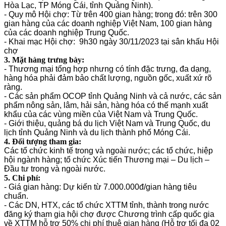
Hòa Lạc, TP Móng Cái, tỉnh Quảng Ninh).
- Quy mô Hội chợ: Từ trên 400 gian hàng; trong đó: trên 300
gian hàng của các doanh nghiệp Việt Nam, 100 gian hàng
của các doanh nghiệp Trung Quốc.
- Khai mạc Hội chợ: 9h30 ngày 30/11/2023 tại sân khấu Hội
chợ
3. Mặt hàng trưng bày:
- Thương mại tổng hợp nhưng có tính đặc trưng, đa dạng,
hàng hóa phải đảm bảo chất lượng, nguồn gốc, xuất xứ rõ
ràng.
- Các sản phẩm OCOP tỉnh Quảng Ninh và cả nước, các sản
phẩm nông sản, lâm, hải sản, hàng hóa có thế mạnh xuất
khẩu của các vùng miền của Việt Nam và Trung Quốc.
- Giới thiệu, quảng bá du lịch Việt Nam và Trung Quốc, du
lịch tỉnh Quảng Ninh và du lịch thành phố Móng Cái.
4. Đối tượng tham gia:
Các tổ chức kinh tế trong và ngoài nước; các tổ chức, hiệp
hội ngành hàng; tổ chức Xúc tiến Thương mại – Du lịch –
Đầu tư trong và ngoài nước.
5. Chi phí:
- Giá gian hàng: Dự kiến từ 7.000.000đ/gian hàng tiêu
chuẩn.
- Các DN, HTX, các tổ chức XTTM tỉnh, thành trong nước
đăng ký tham gia hội chợ được Chương trình cấp quốc gia
về XTTM hỗ trợ 50% chi phí thuê gian hàng (Hỗ trợ tối đa 02