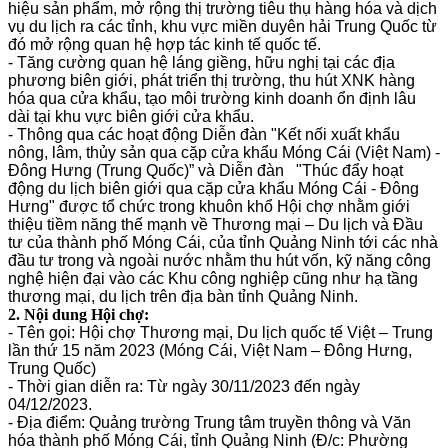
hiệu sản phẩm, mở rộng thị trường tiêu thụ hàng hóa và dịch
vụ du lịch ra các tỉnh, khu vực miền duyên hải Trung Quốc từ
đó mở rộng quan hệ hợp tác kinh tế quốc tế.
- Tăng cường quan hệ láng giềng, hữu nghị tại các địa
phương biên giới, phát triển thị trường, thu hút XNK hàng
hóa qua cửa khẩu, tạo môi trường kinh doanh ổn định lâu
dài tại khu vực biên giới cửa khẩu.
- Thông qua các hoạt động Diễn đàn "Kết nối xuất khẩu
nông, lâm, thủy sản qua cặp cửa khẩu Móng Cái (Việt Nam) -
Đông Hưng (Trung Quốc)” và Diễn đàn "Thúc đẩy hoạt
động du lịch biên giới qua cặp cửa khẩu Móng Cái - Đông
Hưng" được tổ chức trong khuôn khổ Hội chợ nhằm giới
thiệu tiềm năng thế mạnh về Thương mại – Du lịch và Đầu
tư của thành phố Móng Cái, của tỉnh Quảng Ninh tới các nhà
đầu tư trong và ngoài nước nhằm thu hút vốn, kỹ năng công
nghệ hiện đại vào các Khu công nghiệp cũng như hạ tầng
thương mại, du lịch trên địa bàn tỉnh Quảng Ninh.
2. Nội dung Hội chợ:
- Tên gọi: Hội chợ Thương mại, Du lịch quốc tế Việt – Trung
lần thứ 15 năm 2023 (Móng Cái, Việt Nam – Đông Hưng,
Trung Quốc)
- Thời gian diễn ra: Từ ngày 30/11/2023 đến ngày
04/12/2023.
- Địa điểm: Quảng trường Trung tâm truyền thông và Văn
hóa thành phố Móng Cái, tỉnh Quảng Ninh (Đ/c: Phường