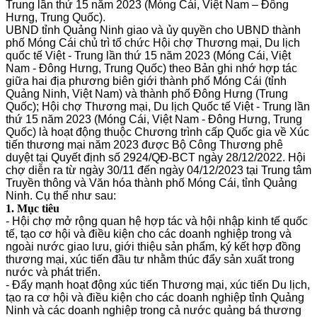
Trung lần thứ 15 năm 2023 (Móng Cái, Việt Nam – Đông
Hưng, Trung Quốc).
UBND tỉnh Quảng Ninh giao và ủy quyền cho UBND thành
phố Móng Cái chủ trì tổ chức Hội chợ Thương mại, Du lịch
quốc tế Việt - Trung lần thứ 15 năm 2023 (Móng Cái, Việt
Nam - Đông Hưng, Trung Quốc) theo Bản ghi nhớ hợp tác
giữa hai địa phương biên giới thành phố Móng Cái (tỉnh
Quảng Ninh, Việt Nam) và thành phố Đông Hưng (Trung
Quốc); Hội chợ Thương mại, Du lịch Quốc tế Việt - Trung lần
thứ 15 năm 2023 (Móng Cái, Việt Nam - Đông Hưng, Trung
Quốc) là hoạt động thuộc Chương trình cấp Quốc gia về Xúc
tiến thương mại năm 2023 được Bộ Công Thương phê
duyệt tại Quyết định số 2924/QĐ-BCT ngày 28/12/2022. Hội
chợ diễn ra từ ngày 30/11 đến ngày 04/12/2023 tại Trung tâm
Truyền thông và Văn hóa thành phố Móng Cái, tỉnh Quảng
Ninh. Cụ thể như sau:
1. Mục tiêu
- Hội chợ mở rộng quan hệ hợp tác và hội nhập kinh tế quốc
tế, tạo cơ hội và điều kiện cho các doanh nghiệp trong và
ngoài nước giao lưu, giới thiệu sản phẩm, ký kết hợp đồng
thương mại, xúc tiến đầu tư nhằm thúc đẩy sản xuất trong
nước và phát triển.
- Đẩy mạnh hoạt động xúc tiến Thương mại, xúc tiến Du lịch,
tạo ra cơ hội và điều kiện cho các doanh nghiệp tỉnh Quảng
Ninh và các doanh nghiệp trong cả nước quảng bá thương