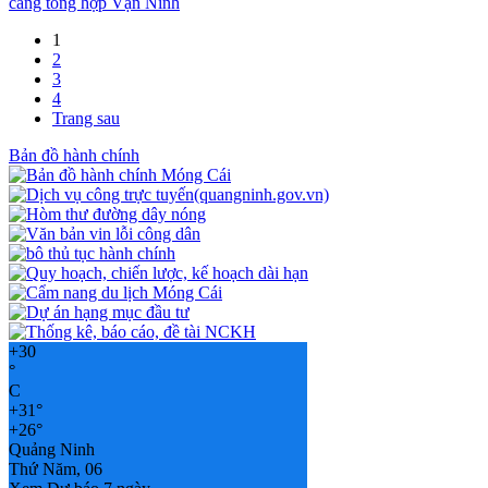
cảng tổng hợp Vạn Ninh
1
2
3
4
Trang sau
Bản đồ hành chính
+
30
°
C
+
31°
+
26°
Quảng Ninh
Thứ Năm, 06