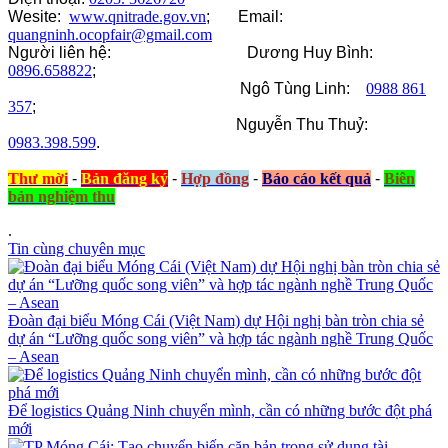
Wesite:
www.qnitrade.gov.vn
; Email:
quangninh.ocopfair@gmail.com
Người liên hệ: Dương Huy Bình:
0896.658822
;
Ngô Tùng Linh:
0988 861
357
;
Nguyễn Thu Thuỷ:
0983.398.599
.
Thư mời
-
Bản đăng ký
-
Hợp đồng
-
Báo cáo kết quả
-
Biên
bản nghiệm thu
.
Tin cùng chuyên mục
Đoàn đại biểu Móng Cái (Việt Nam) dự Hội nghị bàn tròn chia sẻ
dự án “Lưỡng quốc song viên” và hợp tác ngành nghề Trung Quốc
– Asean
Để logistics Quảng Ninh chuyển mình, cần có những bước đột phá
mới