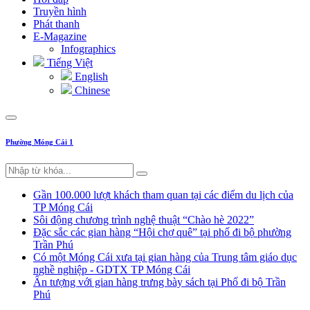
Truyền hình
Phát thanh
E-Magazine
Infographics
Tiếng Việt
English
Chinese
Phường Móng Cái 1
Gần 100.000 lượt khách tham quan tại các điểm du lịch của
TP Móng Cái
Sôi động chương trình nghệ thuật “Chào hè 2022”
Đặc sắc các gian hàng “Hội chợ quê” tại phố đi bộ phường
Trần Phú
Có một Móng Cái xưa tại gian hàng của Trung tâm giáo dục
nghề nghiệp - GDTX TP Móng Cái
Ấn tượng với gian hàng trưng bày sách tại Phố đi bộ Trần
Phú