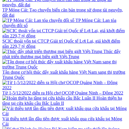
TP Móng Cái: Tạo chuyển biến căn bản trong sử dụng tài nguyên,
đất đai
TP Móng Cái: Lan tỏa
chuyển đổi số
SCIC thoái vốn tại CTCP Giải trí Quốc tế Lợi Lai, giá khởi điểm
gần 229,7 tỷ đồng
Thúc đẩy
phát triển thương mại biên giới Việt-Trung
Tận dụng cơ hội thúc đẩy xuất khẩu hàng Việt Nam sang thị trường
Trung Quốc
Từ 1-5/12/2022 diễn ra Hội chợ OCOP Quảng Ninh – Đông 2022
Hoàn thiện hạ
tầng tại cửa khẩu cầu Bắc Luân II
Vải thiều tươi lần đầu tiên được xuất khẩu qua cửa khẩu tại Móng
Cái