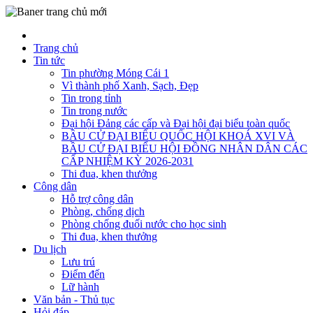
Trang chủ
Tin tức
Tin phường Móng Cái 1
Vì thành phố Xanh, Sạch, Đẹp
Tin trong tỉnh
Tin trong nước
Đại hội Đảng các cấp và Đại hội đại biểu toàn quốc
BẦU CỬ ĐẠI BIỂU QUỐC HỘI KHOÁ XVI VÀ
BẦU CỬ ĐẠI BIỂU HỘI ĐỒNG NHÂN DÂN CÁC
CẤP NHIỆM KỲ 2026-2031
Thi đua, khen thưởng
Công dân
Hỗ trợ công dân
Phòng, chống dịch
Phòng chống đuối nước cho học sinh
Thi đua, khen thưởng
Du lịch
Lưu trú
Điểm đến
Lữ hành
Văn bản - Thủ tục
Hỏi đáp