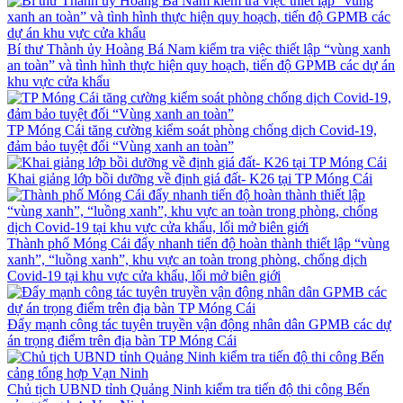
Bí thư Thành ủy Hoàng Bá Nam kiểm tra việc thiết lập “vùng xanh
an toàn” và tình hình thực hiện quy hoạch, tiến độ GPMB các dự án
khu vực cửa khẩu
TP Móng Cái tăng cường kiểm soát phòng chống dịch Covid-19,
đảm bảo tuyệt đối “Vùng xanh an toàn”
Khai giảng lớp bồi dưỡng về định giá đất- K26 tại TP Móng Cái
Thành phố Móng Cái đẩy nhanh tiến độ hoàn thành thiết lập “vùng
xanh”, “luồng xanh”, khu vực an toàn trong phòng, chống dịch
Covid-19 tại khu vực cửa khẩu, lối mở biên giới
Đẩy mạnh công tác tuyên truyền vận động nhân dân GPMB các dự
án trọng điểm trên địa bàn TP Móng Cái
Chủ tịch UBND tỉnh Quảng Ninh kiểm tra tiến độ thi công Bến