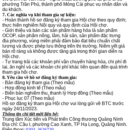
phường Trần Phú, thành phố Móng Cái phục vụ nhân dân và
du khách.
7. Các nghĩa vụ khi tham gia sự kiện:
- Hoàn thành hồ sơ đăng ký tham gia Hội chợ theo quy định;
thực hiện nghiêm Nội quy và quy định của Hội chợ.
- Giới thiệu và bán các sản phẩm hàng hóa là sản phẩm
OCOP, sản phẩm nông, lâm, hải sản, sản phẩm đặc trưng
địa phương, vùng miền phải đảm bảo đạt tiêu chuẩn chất
lượng và được phép lưu thông trên thị trường. Niêm yết giá
bán rõ ràng và không được tăng giá trong thời gian diễn ra
Hội chợ.
- Tự trang trải các khoản phí vận chuyển hàng hóa, chi phí đi
lại, ăn nghỉ và các khoản chi phí khác liên quan đến quá trình
tham gia hội chợ.
8. Yêu cầu về hồ sơ đăng ký tham gia:
- Bản đăng ký tham gia (Theo mẫu)
- Hợp đồng kinh tế (Theo mẫu)
- Biên bản nghiệm thu, thanh lý Hợp đồng (Theo mẫu)
- Phục lục 07 (Theo mẫu)
Hồ sơ đăng ký tham gia Hội chợ vui lòng gửi về BTC trước
ngày 24/11/2023.
Thông tin chi tiết mời liên hệ:
Trung tâm Xúc tiến và Phát triển Công thương Quảng Ninh
Địa chỉ: Cầu I, phường Cao Xanh, TP Hạ Long, Quảng Ninh.
Điện thoại:
0203. 3626720