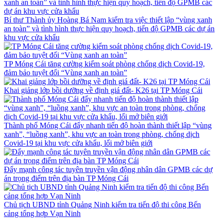
Bí thư Thành ủy Hoàng Bá Nam kiểm tra việc thiết lập “vùng xanh
an toàn” và tình hình thực hiện quy hoạch, tiến độ GPMB các dự án
khu vực cửa khẩu
TP Móng Cái tăng cường kiểm soát phòng chống dịch Covid-19,
đảm bảo tuyệt đối “Vùng xanh an toàn”
Khai giảng lớp bồi dưỡng về định giá đất- K26 tại TP Móng Cái
Thành phố Móng Cái đẩy nhanh tiến độ hoàn thành thiết lập “vùng
xanh”, “luồng xanh”, khu vực an toàn trong phòng, chống dịch
Covid-19 tại khu vực cửa khẩu, lối mở biên giới
Đẩy mạnh công tác tuyên truyền vận động nhân dân GPMB các dự
án trọng điểm trên địa bàn TP Móng Cái
Chủ tịch UBND tỉnh Quảng Ninh kiểm tra tiến độ thi công Bến
cảng tổng hợp Vạn Ninh