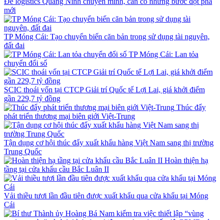
Để logistics Quảng Ninh chuyển mình, cần có những bước đột phá
mới
TP Móng Cái: Tạo chuyển biến căn bản trong sử dụng tài nguyên,
đất đai
TP Móng Cái: Lan tỏa
chuyển đổi số
SCIC thoái vốn tại CTCP Giải trí Quốc tế Lợi Lai, giá khởi điểm
gần 229,7 tỷ đồng
Thúc đẩy
phát triển thương mại biên giới Việt-Trung
Tận dụng cơ hội thúc đẩy xuất khẩu hàng Việt Nam sang thị trường
Trung Quốc
Hoàn thiện hạ
tầng tại cửa khẩu cầu Bắc Luân II
Vải thiều tươi lần đầu tiên được xuất khẩu qua cửa khẩu tại Móng
Cái