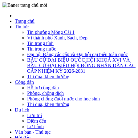
Trang chủ
Tin tức
Tin phường Móng Cái 1
Vì thành phố Xanh, Sạch, Đẹp
Tin trong tỉnh
Tin trong nước
Đại hội Đảng các cấp và Đại hội đại biểu toàn quốc
BẦU CỬ ĐẠI BIỂU QUỐC HỘI KHOÁ XVI VÀ
BẦU CỬ ĐẠI BIỂU HỘI ĐỒNG NHÂN DÂN CÁC
CẤP NHIỆM KỲ 2026-2031
Thi đua, khen thưởng
Công dân
Hỗ trợ công dân
Phòng, chống dịch
Phòng chống đuối nước cho học sinh
Thi đua, khen thưởng
Du lịch
Lưu trú
Điểm đến
Lữ hành
Văn bản - Thủ tục
Hỏi đáp