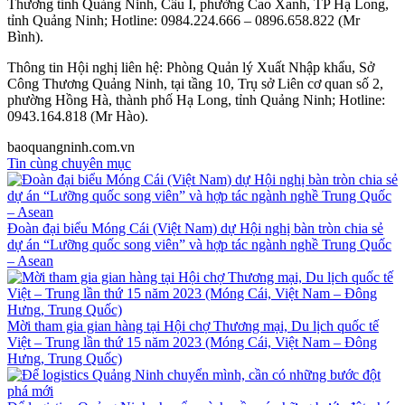
Thương tỉnh Quảng Ninh, Cầu I, phường Cao Xanh, TP Hạ Long,
tỉnh Quảng Ninh; Hotline: 0984.224.666 – 0896.658.822 (Mr
Bình).
Thông tin Hội nghị liên hệ: Phòng Quản lý Xuất Nhập khẩu, Sở
Công Thương Quảng Ninh, tại tầng 10, Trụ sở Liên cơ quan số 2,
phường Hồng Hà, thành phố Hạ Long, tỉnh Quảng Ninh; Hotline:
0943.164.818 (Mr Hào).
baoquangninh.com.vn
Tin cùng chuyên mục
Đoàn đại biểu Móng Cái (Việt Nam) dự Hội nghị bàn tròn chia sẻ
dự án “Lưỡng quốc song viên” và hợp tác ngành nghề Trung Quốc
– Asean
Mời tham gia gian hàng tại Hội chợ Thương mại, Du lịch quốc tế
Việt – Trung lần thứ 15 năm 2023 (Móng Cái, Việt Nam – Đông
Hưng, Trung Quốc)