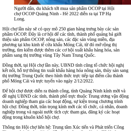
Người dân, du khách tới mua sản phẩm OCOP tại Hội
chợ OCOP Quảng Ninh - Hè 2022 diễn ra tại TP Hạ
Long.
Hội chợ lần này sẽ có quy mô 250 gian hàng trưng bày các sản
phẩm OCOP. Đây là cơ hội để các tỉnh, thành phố quảng bá giới
thiệu sản phẩm OCOP, nông sản, các đặc sản vùng miền, địa
phương tại khu kinh tế cửa khẩu Móng Cái, từ đó mở rộng thị
trường, tìm kiếm được thêm các cơ hội xuất khẩu hàng hóa, sản
phẩm sang thị trường vùng Tây Nam Trung Quốc.
Đồng thời, tại Hội chợ lần này, UBND tỉnh cũng tổ chức hội nghị
kết nối, hỗ trợ thông tin xuất khẩu hàng hóa nông sản, thủy sản sang
thị trường Trung Quốc theo hình thức trực tiếp tại điểm cầu thành
phố Móng Cái và trực tuyến vào ngày 2/12/2022.
Để hội chợ được diễn ra thành công, tỉnh Quảng Ninh kính mời và
đề nghị UBND các tỉnh, thành phố trực thuộc Trung ương vận động
doanh nghiệp tham gia các hoạt động, sự kiện trong chương trình
hội chợ. Đồng thời, trân trọng kính mới các tổ chức, cá nhân, doanh
nghiệp trong và ngoài nước tích cực tham gia, đăng ký các hoạt
động trong khuôn khổ hội chợ.
Thông tin Hội chợ liên hệ: Trung tâm Xúc tiến và Phát triển Công