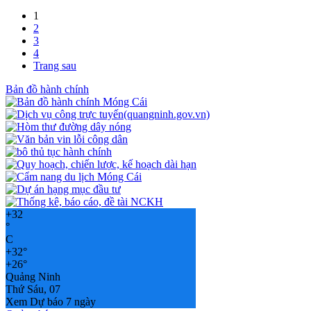
1
2
3
4
Trang sau
Bản đồ hành chính
+
32
°
C
+
32°
+
26°
Quảng Ninh
Thứ Sáu, 07
Xem Dự báo 7 ngày