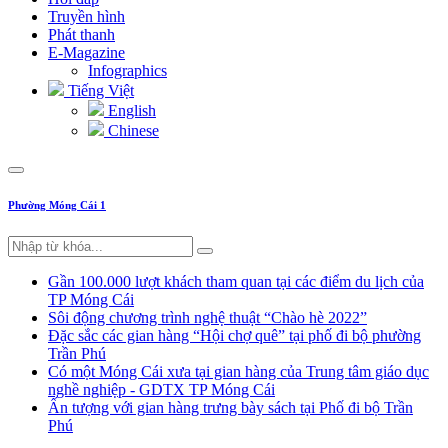
Truyền hình
Phát thanh
E-Magazine
Infographics
Tiếng Việt
English
Chinese
Phường Móng Cái 1
Gần 100.000 lượt khách tham quan tại các điểm du lịch của
TP Móng Cái
Sôi động chương trình nghệ thuật “Chào hè 2022”
Đặc sắc các gian hàng “Hội chợ quê” tại phố đi bộ phường
Trần Phú
Có một Móng Cái xưa tại gian hàng của Trung tâm giáo dục
nghề nghiệp - GDTX TP Móng Cái
Ấn tượng với gian hàng trưng bày sách tại Phố đi bộ Trần
Phú