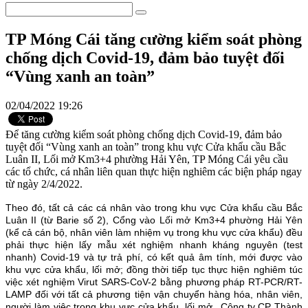
TP Móng Cái tăng cường kiểm soát phòng
chống dịch Covid-19, đảm bảo tuyệt đối
“Vùng xanh an toàn”
02/04/2022 19:26
Để tăng cường kiểm soát phòng chống dịch Covid-19, đảm bảo
tuyệt đối “Vùng xanh an toàn” trong khu vực Cửa khẩu cầu Bắc
Luân II, Lối mở Km3+4 phường Hải Yên, TP Móng Cái yêu cầu
các tổ chức, cá nhân liên quan thực hiện nghiêm các biện pháp ngay
từ ngày 2/4/2022.
Theo đó, tất cả các cá nhân vào trong khu vực Cửa khẩu cầu Bắc
Luân II (từ Barie số 2), Cổng vào Lối mở Km3+4 phường Hải Yên
(kể cả cán bộ, nhân viên làm nhiệm vụ trong khu vực cửa khẩu) đều
phải thực hiện lấy mẫu xét nghiệm nhanh kháng nguyên (test
nhanh) Covid-19 và tự trả phí, có kết quả âm tính, mới được vào
khu vực cửa khẩu, lối mở; đồng thời tiếp tục thực hiện nghiêm túc
việc xét nghiệm Virut SARS-CoV-2 bằng phương pháp RT-PCR/RT-
LAMP đối với tất cả phương tiện vận chuyển hàng hóa, nhân viên,
người làm việc trong khu vực cửa khẩu, lối mở...Công ty CP Thành