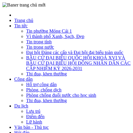
Trang chủ
Tin tức
Tin phường Móng Cái 1
Vì thành phố Xanh, Sạch, Đẹp
Tin trong tỉnh
Tin trong nước
Đại hội Đảng các cấp và Đại hội đại biểu toàn quốc
BẦU CỬ ĐẠI BIỂU QUỐC HỘI KHOÁ XVI VÀ
BẦU CỬ ĐẠI BIỂU HỘI ĐỒNG NHÂN DÂN CÁC
CẤP NHIỆM KỲ 2026-2031
Thi đua, khen thưởng
Công dân
Hỗ trợ công dân
Phòng, chống dịch
Phòng chống đuối nước cho học sinh
Thi đua, khen thưởng
Du lịch
Lưu trú
Điểm đến
Lữ hành
Văn bản - Thủ tục
Hỏi đáp