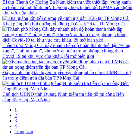
Bí thư Thành ủy Hoàng Bá Nam kiểm tra việc thiết lập “vùng xanh
an toàn” và tình hình thực hiện quy hoạch, tiến độ GPMB các dự án
khu vực cửa khẩu
Khai giảng lớp bồi dưỡng về định giá đất- K26 tại TP Móng Cái
Thành phố Móng Cái đẩy nhanh tiến độ hoàn thành thiết lập “vùng
xanh”, “luồng xanh”, khu vực an toàn trong phòng, chống dịch
Covid-19 tại khu vực cửa khẩu, lối mở biên giới
Đẩy mạnh công tác tuyên truyền vận động nhân dân GPMB các dự
án trọng điểm trên địa bàn TP Móng Cái
Chủ tịch UBND tỉnh Quảng Ninh kiểm tra tiến độ thi công Bến
cảng tổng hợp Vạn Ninh
1
2
3
4
Trang sau