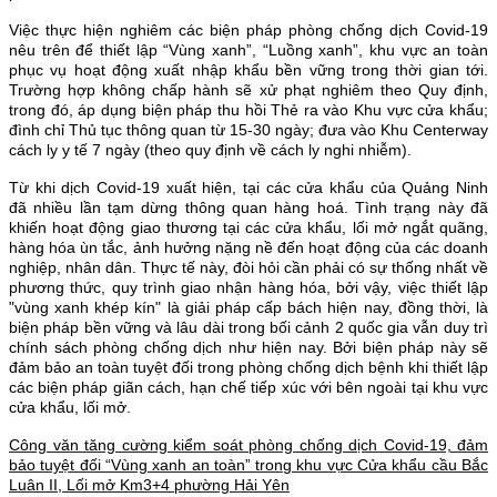
Việc thực hiện nghiêm các biện pháp phòng chống dịch Covid-19
nêu trên để thiết lập “Vùng xanh”, “Luồng xanh”, khu vực an toàn
phục vụ hoạt động xuất nhập khẩu bền vững trong thời gian tới.
Trường hợp không chấp hành sẽ xử phạt nghiêm theo Quy định,
trong đó, áp dụng biện pháp thu hồi Thẻ ra vào Khu vực cửa khẩu;
đình chỉ Thủ tục thông quan từ 15-30 ngày; đưa vào Khu Centerway
cách ly y tế 7 ngày (theo quy định về cách ly nghi nhiễm).
Từ khi dịch Covid-19 xuất hiện, tại các cửa khẩu của Quảng Ninh
đã nhiều lần tạm dừng thông quan hàng hoá. Tình trạng này đã
khiến hoạt động giao thương tại các cửa khẩu, lối mở ngắt quãng,
hàng hóa ùn tắc, ảnh hưởng nặng nề đến hoạt động của các doanh
nghiệp, nhân dân. Thực tế này, đòi hỏi cần phải có sự thống nhất về
phương thức, quy trình giao nhận hàng hóa, bởi vậy, việc thiết lập
"vùng xanh khép kín" là giải pháp cấp bách hiện nay, đồng thời, là
biện pháp bền vững và lâu dài trong bối cảnh 2 quốc gia vẫn duy trì
chính sách phòng chống dịch như hiện nay. Bởi biện pháp này sẽ
đảm bảo an toàn tuyệt đối trong phòng chống dịch bệnh khi thiết lập
các biện pháp giãn cách, hạn chế tiếp xúc với bên ngoài tại khu vực
cửa khẩu, lối mở.
Công văn tăng cường kiểm soát phòng chống dịch Covid-19, đảm
bảo tuyệt đối “Vùng xanh an toàn” trong khu vực Cửa khẩu cầu Bắc
Luân II, Lối mở Km3+4 phường Hải Yên