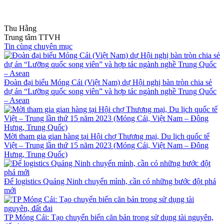
Thu Hằng
Trung tâm TTVH
Tin cùng chuyên mục
Đoàn đại biểu Móng Cái (Việt Nam) dự Hội nghị bàn tròn chia sẻ
dự án “Lưỡng quốc song viên” và hợp tác ngành nghề Trung Quốc
– Asean
Mời tham gia gian hàng tại Hội chợ Thương mại, Du lịch quốc tế
Việt – Trung lần thứ 15 năm 2023 (Móng Cái, Việt Nam – Đông
Hưng, Trung Quốc)
Để logistics Quảng Ninh chuyển mình, cần có những bước đột phá
mới
TP Móng Cái: Tạo chuyển biến căn bản trong sử dụng tài nguyên,