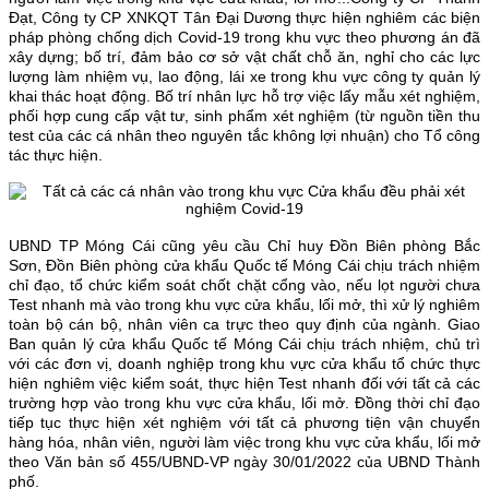
Đạt, Công ty CP XNKQT Tân Đại Dương thực hiện nghiêm các biện
pháp phòng chống dịch Covid-19 trong khu vực theo phương án đã
xây dựng; bố trí, đảm bảo cơ sở vật chất chỗ ăn, nghỉ cho các lực
lượng làm nhiệm vụ, lao động, lái xe trong khu vực công ty quản lý
khai thác hoạt động. Bố trí nhân lực hỗ trợ việc lấy mẫu xét nghiệm,
phối hợp cung cấp vật tư, sinh phẩm xét nghiệm (từ nguồn tiền thu
test của các cá nhân theo nguyên tắc không lợi nhuận) cho Tổ công
tác thực hiện.
UBND TP Móng Cái cũng yêu cầu Chỉ huy Đồn Biên phòng Bắc
Sơn, Đồn Biên phòng cửa khẩu Quốc tế Móng Cái chịu trách nhiệm
chỉ đạo, tổ chức kiểm soát chốt chặt cổng vào, nếu lọt người chưa
Test nhanh mà vào trong khu vực cửa khẩu, lối mở, thì xử lý nghiêm
toàn bộ cán bộ, nhân viên ca trực theo quy định của ngành. Giao
Ban quản lý cửa khẩu Quốc tế Móng Cái chịu trách nhiệm, chủ trì
với các đơn vị, doanh nghiệp trong khu vực cửa khẩu tổ chức thực
hiện nghiêm việc kiểm soát, thực hiện Test nhanh đối với tất cả các
trường hợp vào trong khu vực cửa khẩu, lối mở. Đồng thời chỉ đạo
tiếp tục thực hiện xét nghiệm với tất cả phương tiện vận chuyển
hàng hóa, nhân viên, người làm việc trong khu vực cửa khẩu, lối mở
theo Văn bản số 455/UBND-VP ngày 30/01/2022 của UBND Thành
phố.