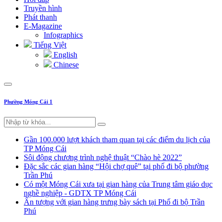
Truyền hình
Phát thanh
E-Magazine
Infographics
Tiếng Việt
English
Chinese
Phường Móng Cái 1
Gần 100.000 lượt khách tham quan tại các điểm du lịch của
TP Móng Cái
Sôi động chương trình nghệ thuật “Chào hè 2022”
Đặc sắc các gian hàng “Hội chợ quê” tại phố đi bộ phường
Trần Phú
Có một Móng Cái xưa tại gian hàng của Trung tâm giáo dục
nghề nghiệp - GDTX TP Móng Cái
Ấn tượng với gian hàng trưng bày sách tại Phố đi bộ Trần
Phú