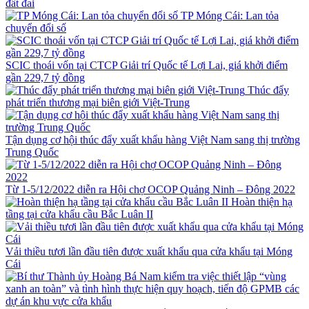
đất đai
TP Móng Cái: Lan tỏa
chuyển đổi số
SCIC thoái vốn tại CTCP Giải trí Quốc tế Lợi Lai, giá khởi điểm
gần 229,7 tỷ đồng
Thúc đẩy
phát triển thương mại biên giới Việt-Trung
Tận dụng cơ hội thúc đẩy xuất khẩu hàng Việt Nam sang thị trường
Trung Quốc
Từ 1-5/12/2022 diễn ra Hội chợ OCOP Quảng Ninh – Đông 2022
Hoàn thiện hạ
tầng tại cửa khẩu cầu Bắc Luân II
Vải thiều tươi lần đầu tiên được xuất khẩu qua cửa khẩu tại Móng
Cái