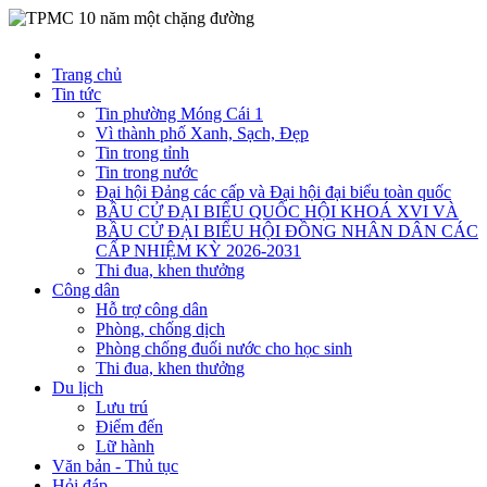
Trang chủ
Tin tức
Tin phường Móng Cái 1
Vì thành phố Xanh, Sạch, Đẹp
Tin trong tỉnh
Tin trong nước
Đại hội Đảng các cấp và Đại hội đại biểu toàn quốc
BẦU CỬ ĐẠI BIỂU QUỐC HỘI KHOÁ XVI VÀ
BẦU CỬ ĐẠI BIỂU HỘI ĐỒNG NHÂN DÂN CÁC
CẤP NHIỆM KỲ 2026-2031
Thi đua, khen thưởng
Công dân
Hỗ trợ công dân
Phòng, chống dịch
Phòng chống đuối nước cho học sinh
Thi đua, khen thưởng
Du lịch
Lưu trú
Điểm đến
Lữ hành
Văn bản - Thủ tục
Hỏi đáp