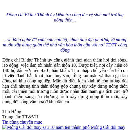
Đồng chí Bí thư Thành ủy kiểm tra công tác vệ sinh môi trường
nông thôn...
...và lắng nghe đề xuất của cán bộ, nhân dân địa phương về mong
muốn xây dựng quần thể nhà văn hóa thôn gắn với nơi TDTT cộng
đồng
Đồng chí Bí thư Thành ủy cũng giành thời gian thăm hỏi đời sống,
lao động, việc làm tới nhân dân thôn 10. Được biết, nơi đây hiện có
140 hộ dân với trên 420 nhân khẩu. Thu nhập chủ yếu của bà con
từ việc đánh bắt, khai thác thủy sản, trồng rau màu và tham gia lao
động tại khu công nghiệp. Mặc dù điều kiện kinh tế còn tương đối
hạn chế nhưng tinh thần đóng góp chung tay xây dựng nông thôn
mới, cải thiện môi trường luôn được nhân dân tham gia tích cực, trở
thành điểm sáng của chương trình xây dựng nông thôn mới, xây
dụng đời sống văn hóa ở khu dân cư.
Thu Hằng
Trung tâm TT&VH
Tin cùng chuyên mục
Móng Cái đổi thay