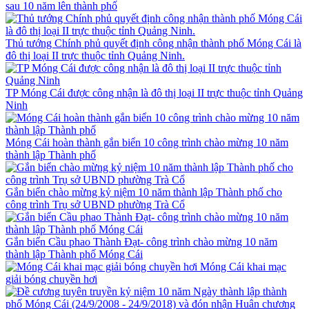
sau 10 năm lên thành phố
Thủ tướng Chính phủ quyết định công nhận thành phố Móng Cái là
đô thị loại II trực thuộc tỉnh Quảng Ninh.
TP Móng Cái được công nhận là đô thị loại II trực thuộc tỉnh Quảng
Ninh
Móng Cái hoàn thành gắn biển 10 công trình chào mừng 10 năm
thành lập Thành phố
Gắn biển chào mừng kỷ niệm 10 năm thành lập Thành phố cho
công trình Trụ sở UBND phường Trà Cổ
Gắn biển Cầu phao Thành Đạt- công trình chào mừng 10 năm
thành lập Thành phố Móng Cái
Móng Cái khai mạc
giải bóng chuyền hơi