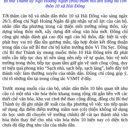
Bí thư Thành ủy Ngô Hoàng Ngân (trái) thăm hỏi đời sống bà con
thôn 10 xã Hải Đông
Tới thăm cán bộ và nhân dân thôn 10 xã Hải Đông vào sáng ngày
26/3, đồng chí Ngô Hoàng Ngân đã ghi nhận sự nỗ lực của cán bộ,
nhân dân địa phương trong cải thiện môi trường nông thôn, xây
dựng nông thôn mới, xây dựng đời sống văn hóa mới. Đồng chí
cũng ghi nhận đánh giá cao đội ngũ cán bộ thôn, đặc biệt là việc
phát huy vai trò đầu tầu gương mẫu, tập hợp đoàn kết đồng thuận
trong dân của nữ Bí thư chi bộ kiêm trưởng thôn Vi Thị Sẹc. Đồng
chí Bí thư Thành ủy mong muốn: thôn 10 Hải Đông trên đà phát
triển cần tiếp tục duy trì nền tảng nền nếp về tự quản, bảo vệ môi
trường trong thôn, tiếp tục quan tâm giữ gìn vệ sinh công cộng, duy
trì hiệu quả phong trào “Sạch nhà, sạch bếp, sạch làng”, biến đây trở
thành việc làm thường xuyên của nhân dân. Đồng chí cũng góp ý,
chỉ rõ những tồn tại trong công tác VSMT ở đây.
Trước mong muốn của cán bộ, nhân dân thôn 10 liên quan tới nhu
cầu có một nhà văn hóa thôn khang trang rộng rãi gắn liền với các
thiết chế văn hóa, khu vui chơi thể thao cộng đồng, đồng chí Bí thư
Thành ủy đã ghi nhận đề xuất của địa phương về việc xin tiếp quản
sử dụng địa điểm điểm trường mầm non (cũ) (hiện không sử dụng
do học sinh đã chuyển về trường chính) để cải tạo thành nhà văn
hóa thôn thay thế cho nhà văn hóa thôn 10 hiện nay có diện tích
chưa đủ đáp ứng nhu cầu của nhân dân.