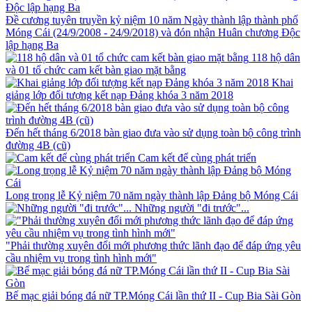
Đề cương tuyên truyền kỷ niệm 10 năm Ngày thành lập thành phố
Móng Cái (24/9/2008 - 24/9/2018) và đón nhận Huân chương Độc
lập hạng Ba
118 hộ dân
và 01 tổ chức cam kết bàn giao mặt bằng
Khai
giảng lớp đối tượng kết nạp Đảng khóa 3 năm 2018
Đến hết tháng 6/2018 bàn giao đưa vào sử dụng toàn bộ công trình
đường 4B (cũ)
Cam kết để cùng phát triển
Long trọng lễ Kỷ niệm 70 năm ngày thành lập Đảng bộ Móng Cái
Những người "đi trước"...
"Phải thường xuyên đổi mới phương thức lãnh đạo để đáp ứng yêu
cầu nhiệm vụ trong tình hình mới"
Bế mạc giải bóng đá nữ TP.Móng Cái lần thứ II - Cup Bia Sài Gòn