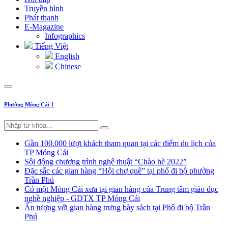
Truyền hình
Phát thanh
E-Magazine
Infographics
Tiếng Việt
English
Chinese
Phường Móng Cái 1
Gần 100.000 lượt khách tham quan tại các điểm du lịch của
TP Móng Cái
Sôi động chương trình nghệ thuật “Chào hè 2022”
Đặc sắc các gian hàng “Hội chợ quê” tại phố đi bộ phường
Trần Phú
Có một Móng Cái xưa tại gian hàng của Trung tâm giáo dục
nghề nghiệp - GDTX TP Móng Cái
Ấn tượng với gian hàng trưng bày sách tại Phố đi bộ Trần
Phú