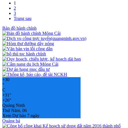
1
2
3
Trang sau
Bản đồ hành chính
+
30
°
C
+
31°
+
26°
Quảng Ninh
Thứ Năm, 06
Xem Dự báo 7 ngày
Quảng bá