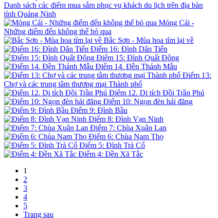
Danh sách các điểm mua sắm phục vụ khách du lịch trên địa bàn
tỉnh Quảng Ninh
Móng Cái -
Những điểm đến không thể bỏ qua
Bắc Sơn - Mùa hoa tím lại về
Điểm 16: Đình Dân Tiến
Điểm 15: Đình Quất Đông
Điểm 14. Đền Thánh Mẫu
Điểm 13:
Chợ và các trung tâm thương mại Thành phố
Điểm 12. Di tích Đồi Trần Phú
Điểm 10: Ngọn đèn hải đăng
Điểm 9: Đình Bầu
Điểm 8: Đình Vạn Ninh
Điểm 7: Chùa Xuân Lan
Điểm 6: Chùa Nam Thọ
Điểm 5: Đình Trà Cổ
Điểm 4: Đền Xã Tắc
1
2
3
4
5
Trang sau