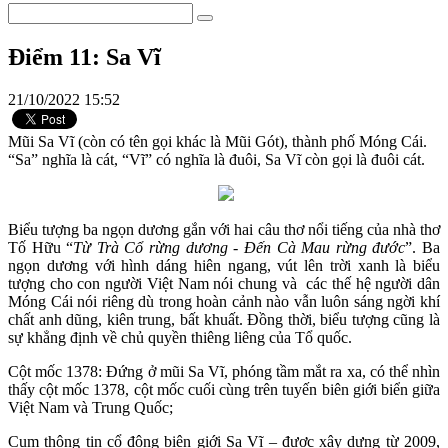
Điểm 11: Sa Vĩ
21/10/2022 15:52
Mũi Sa Vĩ (còn có tên gọi khác là Mũi Gót), thành phố Móng Cái.
“Sa” nghĩa là cát, “Vĩ” có nghĩa là đuôi, Sa Vĩ còn gọi là đuôi cát.
Biểu tượng ba ngọn dương gắn với hai câu thơ nổi tiếng của nhà thơ
Tố Hữu “
Từ Trà Cổ rừng dương - Đến Cà Mau rừng đước
”. Ba
ngọn dương với hình dáng hiên ngang, vút lên trời xanh là biểu
tượng cho con người Việt Nam nói chung và các thế hệ người dân
Móng Cái nói riêng dù trong hoàn cảnh nào vẫn luôn sáng ngời khí
chất anh dũng, kiên trung, bất khuất. Đồng thời, biểu tượng cũng là
sự khẳng định về chủ quyền thiêng liêng của Tổ quốc.
Cột mốc 1378: Đứng ở mũi Sa Vĩ, phóng tầm mắt ra xa, có thể nhìn
thấy cột mốc 1378, cột mốc cuối cùng trên tuyến biên giới biển giữa
Việt Nam và Trung Quốc;
Cụm thông tin cổ động biên giới Sa Vĩ – được xây dựng từ 2009,