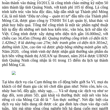
hoàn thành vào tháng 10/2013, là công trình chào mừng kỷ niệm 50
năm thành lập tỉnh Quảng Ninh, với kinh phí 105 tỷ đồng. Là công
trình kiến trúc văn hóa độc đáo, hấp dẫn nhất tại Thành phố Móng
Cái, là mô hình “
Đầu tư công – quản trị tư
” đầu tiên của Thành phố
Móng Cái, được giao công ty TNHH Trí Lực quản lý, khai thác và
phát huy hiệu quả. Tổng thể công trình là một tác phẩm nghệ thuật
hội tụ đầy đủ những nét tinh hoa kiến trúc, văn hóa, lịch sử dân tộc
Việt. Công trình được xây dựng trên diện tích gần 16.000m2, với
chiều cao 34,45m (
Trong đó: Quảng trường công trình có diện tích:
1.420m2; 8 lá dương cao 27m; bức tranh gốm có diện tích 301m2,
đường kính 32m, cao 6m và được ghép bằng những mảnh gốm sứ
).
Năm 2020, công trình vinh dự được nhận giải thưởng sản phẩm du
lịch bền vững thành thị ASEAN tại Brunei, năm 2014 được UBND
tỉnh Quảng Ninh công nhận là 01 trong 15 điểm du lịch tại thành
phố Móng Cái.
Tại khu dịch vụ của Cụm thông tin cổ động biên giới Sa Vĩ, mọi du
khách có thể tham gia các trò chơi dân gian như: Ném còn, kéo co,
nhảy bao bố, đẩy gậy, nhảy sạp,…. Và sử dụng các dịch vụ như xe
đạp đôi, xem phim 5D, giải khát và thưởng thức một nét văn hóa
riêng có của Móng Cái đó là “ Ẩm thực nướng”. Nét đặc biệt của
dịch vụ này hiện đang rất được các gia đình lựa chọn vào dịp cuối
tuần, khi mà nhịp sống công nghiệp hối hả đang cuốn mọi người