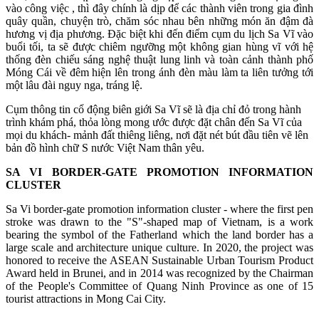
vào công việc , thì đây chính là dịp để các thành viên trong gia đình
quây quần, chuyện trò, chăm sóc nhau bên những món ăn đậm đà
hương vị địa phương. Đặc biệt khi đến điểm cụm du lịch Sa Vĩ vào
buổi tối, ta sẽ được chiêm ngưỡng một không gian hùng vĩ với hệ
thống đèn chiếu sáng nghệ thuật lung linh và toàn cảnh thành phố
Móng Cái về đêm hiện lên trong ánh đèn màu làm ta liên tưởng tới
một lâu đài nguy nga, tráng lệ.
Cụm thông tin cổ động biên giới Sa Vĩ sẽ là địa chỉ đỏ trong hành
trình khám phá, thỏa lòng mong ước được đặt chân đến Sa Vĩ của
mọi du khách- mảnh đất thiêng liêng, nơi đặt nét bút đầu tiên vẽ lên
bản đồ hình chữ S nước Việt Nam thân yêu.
SA VI BORDER-GATE PROMOTION INFORMATION
CLUSTER
Sa Vi border-gate promotion information cluster - where the first pen
stroke was drawn to the "S"-shaped map of Vietnam, is a work
bearing the symbol of the Fatherland which the land border has a
large scale and architecture unique culture. In 2020, the project was
honored to receive the ASEAN Sustainable Urban Tourism Product
Award held in Brunei, and in 2014 was recognized by the Chairman
of the People's Committee of Quang Ninh Province as one of 15
tourist attractions in Mong Cai City.