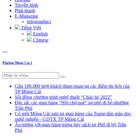
Truyền hình
Phát thanh
E-Magazine
Infographics
Tiếng Việt
English
Chinese
Phường Móng Cái 1
Gần 100.000 lượt khách tham quan tại các điểm du lịch của
TP Móng Cái
Sôi động chương trình nghệ thuật “Chào hè 2022”
Đặc sắc các gian hàng “Hội chợ quê” tại phố đi bộ phường
Trần Phú
Có một Móng Cái xưa tại gian hàng của Trung tâm giáo dục
nghề nghiệp - GDTX TP Móng Cái
Ấn tượng với gian hàng trưng bày sách tại Phố đi bộ Trần
Phú