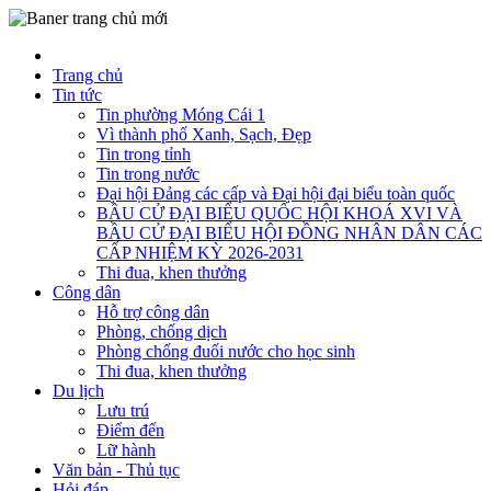
Trang chủ
Tin tức
Tin phường Móng Cái 1
Vì thành phố Xanh, Sạch, Đẹp
Tin trong tỉnh
Tin trong nước
Đại hội Đảng các cấp và Đại hội đại biểu toàn quốc
BẦU CỬ ĐẠI BIỂU QUỐC HỘI KHOÁ XVI VÀ
BẦU CỬ ĐẠI BIỂU HỘI ĐỒNG NHÂN DÂN CÁC
CẤP NHIỆM KỲ 2026-2031
Thi đua, khen thưởng
Công dân
Hỗ trợ công dân
Phòng, chống dịch
Phòng chống đuối nước cho học sinh
Thi đua, khen thưởng
Du lịch
Lưu trú
Điểm đến
Lữ hành
Văn bản - Thủ tục
Hỏi đáp