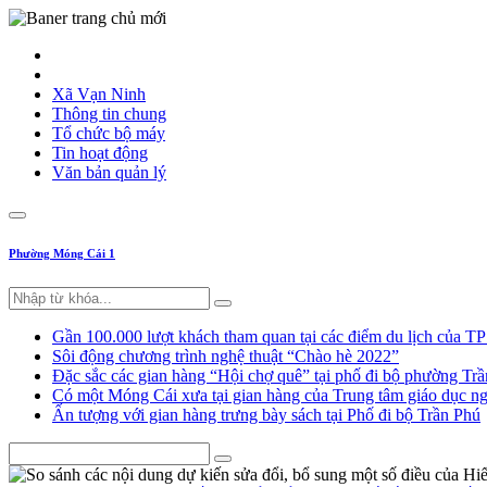
Xã Vạn Ninh
Thông tin chung
Tổ chức bộ máy
Tin hoạt động
Văn bản quản lý
Phường Móng Cái 1
Gần 100.000 lượt khách tham quan tại các điểm du lịch của T
Sôi động chương trình nghệ thuật “Chào hè 2022”
Đặc sắc các gian hàng “Hội chợ quê” tại phố đi bộ phường Tr
Có một Móng Cái xưa tại gian hàng của Trung tâm giáo dục
Ấn tượng với gian hàng trưng bày sách tại Phố đi bộ Trần Phú