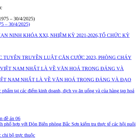
75 – 30/4/2025)
ẠN NINH KHÓA XXI, NHIỆM KỲ 2021-2026,TỔ CHỨC KỲ
TUYÊN TRUYỀN LUẬT CĂN CƯỚC 2023, PHÒNG CHÁY
VIỆT NAM NHẤT LÀ VỀ VĂN HOÁ TRONG ĐẢNG VÀ ĐẠO
c phẩm tại các điểm kinh doanh, dịch vụ ăn uống và của hàng tạp hoá
n đề án 06
phố hợp với Đòn Biên phòng Bắc Sơn kiểm tra thực tế các hội nuôi
 chi bộ trực thuộc