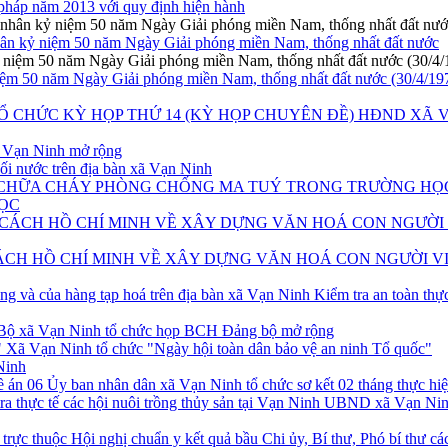
 pháp năm 2013 với quy định hiện hành
hân kỷ niệm 50 năm Ngày Giải phóng miền Nam, thống nhất đất nước
niệm 50 năm Ngày Giải phóng miền Nam, thống nhất đất nước (30/4/19
HĐND XÃ V
Vạn Ninh mở rộng
i nước trên địa bàn xã Vạn Ninh
ỌC
CÁCH HỒ CHÍ MINH VỀ XÂY DỰNG VĂN HOÁ CON NGƯỜI 
Kiểm tra an toàn thự
Bộ xã Vạn Ninh tổ chức họp BCH Đảng bộ mở rộng
Xã Vạn Ninh tổ chức "Ngày hội toàn dân bảo vệ an ninh Tổ quốc"
Ninh
Ủy ban nhân dân xã Vạn Ninh tổ chức sơ kết 02 tháng thực hiệ
UBND xã Vạn Ninh 
Hội nghị chuẩn y kết quả bầu Chi ủy, Bí thư, Phó bí thư các