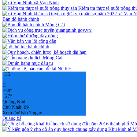
xã Vạn Ninh
Kiểm tra thực tế nuôi trồng th
xã Vạn N
Bản đồ hành chính
+
35
°
C
+
36°
+
27°
Quảng Ninh
Chủ Nhật, 09
Xem Dự báo 7 ngày
Quảng bá