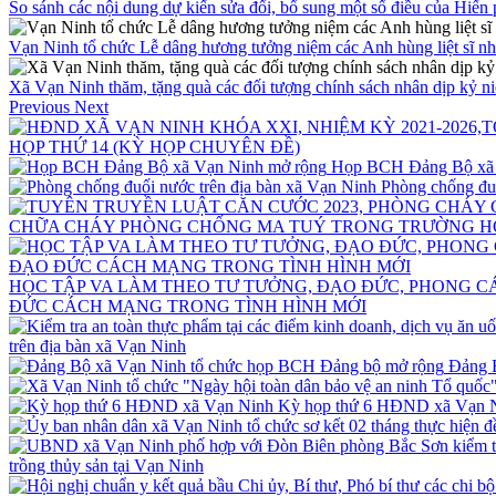
So sánh các nội dung dự kiến sửa đổi, bổ sung một số điều của Hiến
Vạn Ninh tổ chức Lễ dâng hương tưởng niệm các Anh hùng liệt sĩ n
Xã Vạn Ninh thăm, tặng quà các đối tượng chính sách nhân dịp kỷ 
Previous
Next
HỌP THỨ 14 (KỲ HỌP CHUYÊN ĐỀ)
Họp BCH Đảng Bộ xã 
Phòng chống đuố
CHỮA CHÁY PHÒNG CHỐNG MA TUÝ TRONG TRƯỜNG H
HỌC TẬP VA LÀM THEO TƯ TƯỞNG, ĐẠO ĐỨC, PHONG 
ĐỨC CÁCH MẠNG TRONG TÌNH HÌNH MỚI
trên địa bàn xã Vạn Ninh
Đảng 
Kỳ họp thứ 6 HĐND xã Vạn 
trồng thủy sản tại Vạn Ninh