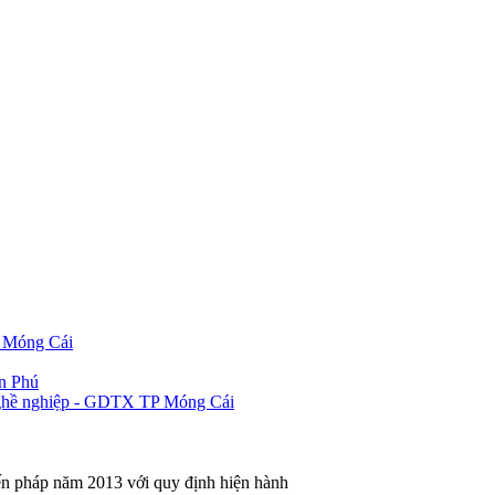
P Móng Cái
ần Phú
 nghề nghiệp - GDTX TP Móng Cái