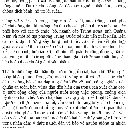
phố huy động gần 1.400 tỷ đồng để đầu tư xây dựng cơ sở hạ tầng
vùng nuôi; đầu tư cho công tác đào tạo nguồn nhân lực, phòng
chống dịch bệnh, hỗ trợ lãi suất...
Cùng với việc chú trọng nâng cao sản xuất, nuôi trồng, thành phố
đã chủ động tìm thị trường tiêu thụ cho sản phẩm thủy sản bằng việc
phối hợp với các tổ chức, bộ, ngành cấp Trung ương, tỉnh Quảng
Ninh và một số địa phương Trung Quốc để xúc tiến xuất khẩu. Bên
cạnh đó, định hướng xây dựng hình thức, cơ chế liên kết phù hợp
giữa các cơ sở thu mua với cơ sở nuôi; hình thành các mô hình liên
kết, liên doanh, hợp tác xã, mô hình tổ quản lý cộng đồng tại tất cả
các vùng nuôi tập trung để cùng tham gia tổ chức sản xuất thủy sản
liên hoàn theo chuỗi giá trị sản phẩm.
Thành phố cũng đã nhận định rõ những tồn tại, hạn chế để tìm giải
pháp khắc phục. Trong đó, một số vùng nuôi cơ sở hạ tầng chưa
đầu tư đồng bộ, chưa đáp ứng điều kiện về nuôi công nghiệp, tiêu
chuẩn an toàn, bền vững dẫn đến hiệu quả trong sản xuất chưa cao.
Ý thức cộng đồng của người nuôi trong việc phòng, chống dịch
bệnh còn hạn chế. Việc chấp hành các quy định về Luật Đất đai của
người dân thực hiện chưa tốt, vẫn còn tình trạng tự ý lấn chiếm mặt
đất, mặt nước để nuôi trồng thủy sản khi chưa được cơ quan thẩm
quyền cho phép. Trong khai thác và bảo vệ nguồn lợi thủy sản vẫn
còn việc sử dụng ngư cụ hủy diệt để khai thác thủy sản gây bức xúc
trong nhân dân; ý thức người dân về bảo vệ nguồn giống tự nhiên