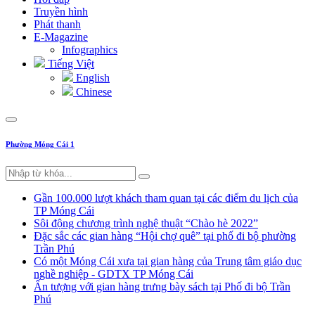
Truyền hình
Phát thanh
E-Magazine
Infographics
Tiếng Việt
English
Chinese
Phường Móng Cái 1
Gần 100.000 lượt khách tham quan tại các điểm du lịch của
TP Móng Cái
Sôi động chương trình nghệ thuật “Chào hè 2022”
Đặc sắc các gian hàng “Hội chợ quê” tại phố đi bộ phường
Trần Phú
Có một Móng Cái xưa tại gian hàng của Trung tâm giáo dục
nghề nghiệp - GDTX TP Móng Cái
Ấn tượng với gian hàng trưng bày sách tại Phố đi bộ Trần
Phú