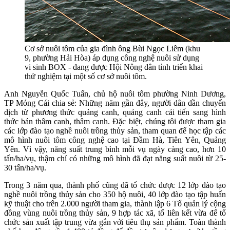
Cơ sở nuôi tôm của gia đình ông Bùi Ngọc Liêm (khu
9, phường Hải Hòa) áp dụng công nghệ nuôi sử dụng
vi sinh BOX - đang được Hội Nông dân tỉnh triển khai
thử nghiệm tại một số cơ sở nuôi tôm.
Anh Nguyễn Quốc Tuấn, chủ hộ nuôi tôm phường Ninh Dương,
TP Móng Cái chia sẻ: Những năm gần đây, người dân dần chuyển
dịch từ phương thức quảng canh, quảng canh cải tiến sang hình
thức bán thâm canh, thâm canh. Đặc biệt, chúng tôi được tham gia
các lớp đào tạo nghề nuôi trồng thủy sản, tham quan để học tập các
mô hình nuôi tôm công nghệ cao tại Đầm Hà, Tiên Yên, Quảng
Yên. Vì vậy, năng suất trung bình mỗi vụ ngày càng cao, hơn 10
tấn/ha/vụ, thậm chí có những mô hình đã đạt năng suất nuôi từ 25-
30 tấn/ha/vụ.
Trong 3 năm qua, thành phố cũng đã tổ chức được 12 lớp đào tạo
nghề nuôi trồng thủy sản cho 350 hộ nuôi, 40 lớp đào tạo tập huấn
kỹ thuật cho trên 2.000 người tham gia, thành lập 6 Tổ quản lý cộng
đồng vùng nuôi trồng thủy sản, 9 hợp tác xã, tổ liên kết vừa để tổ
chức sản xuất tập trung vừa gắn với tiêu thụ sản phẩm. Toàn thành