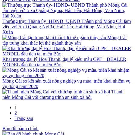
Thường trực Thành ủy- HĐND- UBND Thành phố Móng Cái làm
việc với 5 xã Quảng Nghĩa, Hải Tiến, Hải Đông, Vạn Ninh, Hải
Xuân
Móng Cái
tập trung khai thác lợi thế ngành thủy sản
Khai trương đại lý Hoa Thanh, đại lý kiểu mẫu CPF – DEALER
MODEL đầu tiên tại miền Bắc
Móng Cái sơ kết sản xuất nông nghiệp vụ mùa, triển khai nhiệm vụ
vụ đông năm 2020
Thanh
niên Móng Cái với chương trình an sinh xã hội
1
2
Trang sau
Bản đồ hành chính