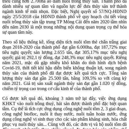
triều cùng hơn 2.700ha ao đầm nuôi trồng thủy sản. Thành phố đã
dành nhiều sự quan tâm và nguồn lực để đưa thủy sản trở thành
ngành kinh tế mũi nhọn. Đặc biệt, Nghị quyết số 57/NQ-HĐND
ngày 25/5/2018 của HĐND thành phố về quy hoạch chi tiết vùng
nuôi trồng thủy sản tập trung TP Móng Cái đến năm 2020 tầm nhìn
đến năm 2030 là một trong những nội dung quan trọng cụ thể hóa
sự quan tâm này.
Theo số liệu thống kê, tổng diện tích nuôi tôm thẻ chân trắng giai
đoạn 2018-2020 của thành phố đạt gần 6.000ha, đạt 187,72% mục
tiêu nghị quyết; sản lượng 2.655 tấn, đạt 305,17% mục tiêu nghị
quyết; giá trị 292,1 tỷ đồng, đạt 248,3% mục tiêu nghị quyết. Riêng
năm 2021, mặc dù gặp nhiều khó khăn do tình hình dịch bệnh
Covid-19, thời tiết khí hậu diễn biến không thuận lợi, song ngành
thủy sản của thành phố đã đạt được kết quả tích cực. Tổng sản
lượng thủy sản đạt gần 25.500 tấn, bằng 109,5% so với cùng kỳ
năm 2021. Giá trị sản xuất ngành thủy sản đạt gần 1.020 tỷ đồng,
chiếm tỷ trọng cao trong cơ cấu kinh tế của thành phố.
Có được kết quả đó, khoảng 3 năm trở lại đây, việc ứng dụng
KHKT vào nuôi trồng thuỷ, hải sản được thành phố đặc biệt quan
tâm. Cụ thể là tích cực ứng dụng công nghệ nuôi tôm 2, 3 giai đoạn,
công nghệ biofloc, nuôi ít thay nước, nuôi tuần hoàn nước, ứng
dụng công nghệ vi sinh thay cho các sản phẩm kháng sinh, hóa chất
phục vụ nuôi thủy sản... Cùng với đó, các đơn vị và hộ nuôi tôm đã