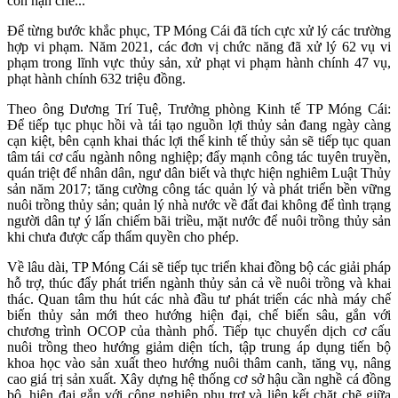
còn hạn chế...
Để từng bước khắc phục, TP Móng Cái đã tích cực xử lý các trường
hợp vi phạm. Năm 2021, các đơn vị chức năng đã xử lý 62 vụ vi
phạm trong lĩnh vực thủy sản, xử phạt vi phạm hành chính 47 vụ,
phạt hành chính 632 triệu đồng.
Theo ông Dương Trí Tuệ, Trưởng phòng Kinh tế TP Móng Cái:
Để tiếp tục phục hồi và tái tạo nguồn lợi thủy sản đang ngày càng
cạn kiệt, bên cạnh khai thác lợi thế kinh tế thủy sản sẽ tiếp tục quan
tâm tái cơ cấu ngành nông nghiệp; đẩy mạnh công tác tuyên truyền,
quán triệt để nhân dân, ngư dân biết và thực hiện nghiêm Luật Thủy
sản năm 2017; tăng cường công tác quản lý và phát triển bền vững
nuôi trồng thủy sản; quản lý nhà nước về đất đai không để tình trạng
người dân tự ý lấn chiếm bãi triều, mặt nước để nuôi trồng thủy sản
khi chưa được cấp thẩm quyền cho phép.
Về lâu dài, TP Móng Cái sẽ tiếp tục triển khai đồng bộ các giải pháp
hỗ trợ, thúc đẩy phát triển ngành thủy sản cả về nuôi trồng và khai
thác. Quan tâm thu hút các nhà đầu tư phát triển các nhà máy chế
biến thủy sản mới theo hướng hiện đại, chế biến sâu, gắn với
chương trình OCOP của thành phố. Tiếp tục chuyển dịch cơ cấu
nuôi trồng theo hướng giảm diện tích, tập trung áp dụng tiến bộ
khoa học vào sản xuất theo hướng nuôi thâm canh, tăng vụ, nâng
cao giá trị sản xuất. Xây dựng hệ thống cơ sở hậu cần nghề cá đồng
bộ, hiện đại gắn với công nghiệp phụ trợ và liên kết chặt chẽ giữa