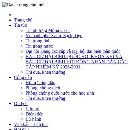
Trang chủ
Tin tức
Tin phường Móng Cái 1
Vì thành phố Xanh, Sạch, Đẹp
Tin trong tỉnh
Tin trong nước
Đại hội Đảng các cấp và Đại hội đại biểu toàn quốc
BẦU CỬ ĐẠI BIỂU QUỐC HỘI KHOÁ XVI VÀ
BẦU CỬ ĐẠI BIỂU HỘI ĐỒNG NHÂN DÂN CÁC
CẤP NHIỆM KỲ 2026-2031
Thi đua, khen thưởng
Công dân
Hỗ trợ công dân
Phòng, chống dịch
Phòng chống đuối nước cho học sinh
Thi đua, khen thưởng
Du lịch
Lưu trú
Điểm đến
Lữ hành
Văn bản - Thủ tục
Hỏi đáp