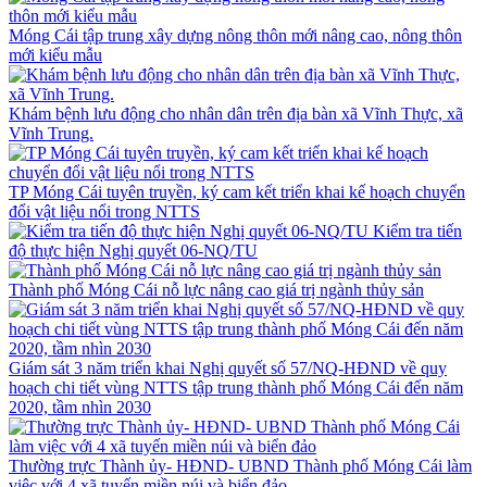
Móng Cái tập trung xây dựng nông thôn mới nâng cao, nông thôn
mới kiểu mẫu
Khám bệnh lưu động cho nhân dân trên địa bàn xã Vĩnh Thực, xã
Vĩnh Trung.
TP Móng Cái tuyên truyền, ký cam kết triển khai kế hoạch chuyển
đổi vật liệu nổi trong NTTS
Kiểm tra tiến
độ thực hiện Nghị quyết 06-NQ/TU
Thành phố Móng Cái nỗ lực nâng cao giá trị ngành thủy sản
Giám sát 3 năm triển khai Nghị quyết số 57/NQ-HĐND về quy
hoạch chi tiết vùng NTTS tập trung thành phố Móng Cái đến năm
2020, tầm nhìn 2030
Thường trực Thành ủy- HĐND- UBND Thành phố Móng Cái làm
việc với 4 xã tuyến miền núi và biển đảo